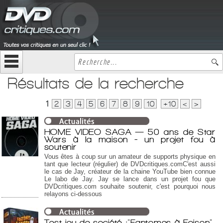
Résultats de la recherche
1
2
3
4
5
6
7
8
9
10
+10
<
>
HOME VIDEO SAGA — 50 ans de Star
Wars à la maison - un projet fou à
soutenir
Vous êtes à coup sur un amateur de supports physique en
tant que lecteur (régulier) de DVDcritiques.comC'est aussi
le cas de Jay, créateur de la chaine YouTube bien connue
Le labo de Jay. Jay se lance dans un projet fou que
DVDcritiques.com souhaite soutenir, c'est pourquoi nous
relayons ci-dessous
Test jeu de société :"Fantomes à Foison",