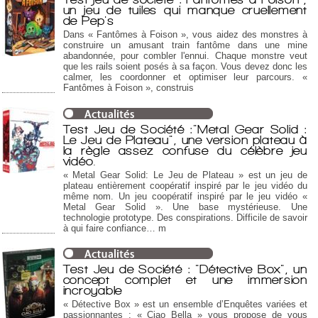
un jeu de tuiles qui manque cruellement
de Pep's
Dans « Fantômes à Foison », vous aidez des monstres à
construire un amusant train fantôme dans une mine
abandonnée, pour combler l'ennui. Chaque monstre veut
que les rails soient posés à sa façon. Vous devez donc les
calmer, les coordonner et optimiser leur parcours. «
Fantômes à Foison », construis
Test Jeu de Société :"Metal Gear Solid :
Le Jeu de Plateau", une version plateau à
la règle assez confuse du célèbre jeu
vidéo.
« Metal Gear Solid: Le Jeu de Plateau » est un jeu de
plateau entièrement coopératif inspiré par le jeu vidéo du
même nom. Un jeu coopératif inspiré par le jeu vidéo «
Metal Gear Solid ». Une base mystérieuse. Une
technologie prototype. Des conspirations. Difficile de savoir
à qui faire confiance… m
Test Jeu de Société : "Détective Box", un
concept complet et une immersion
incroyable
« Détective Box » est un ensemble d’Enquêtes variées et
passionnantes : « Ciao Bella » vous propose de vous