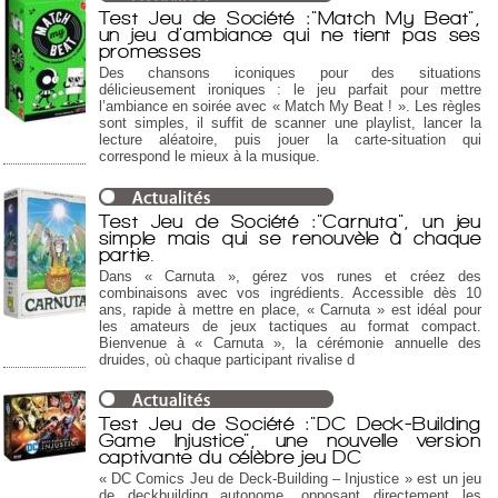
Test Jeu de Société :"Match My Beat",
un jeu d'ambiance qui ne tient pas ses
promesses
Des chansons iconiques pour des situations
délicieusement ironiques : le jeu parfait pour mettre
l’ambiance en soirée avec « Match My Beat ! ». Les règles
sont simples, il suffit de scanner une playlist, lancer la
lecture aléatoire, puis jouer la carte-situation qui
correspond le mieux à la musique.
Test Jeu de Société :"Carnuta", un jeu
simple mais qui se renouvèle à chaque
partie.
Dans « Carnuta », gérez vos runes et créez des
combinaisons avec vos ingrédients. Accessible dès 10
ans, rapide à mettre en place, « Carnuta » est idéal pour
les amateurs de jeux tactiques au format compact.
Bienvenue à « Carnuta », la cérémonie annuelle des
druides, où chaque participant rivalise d
Test Jeu de Société :"DC Deck-Building
Game Injustice", une nouvelle version
captivante du célèbre jeu DC
« DC Comics Jeu de Deck-Building – Injustice » est un jeu
de deckbuilding autonome, opposant directement les