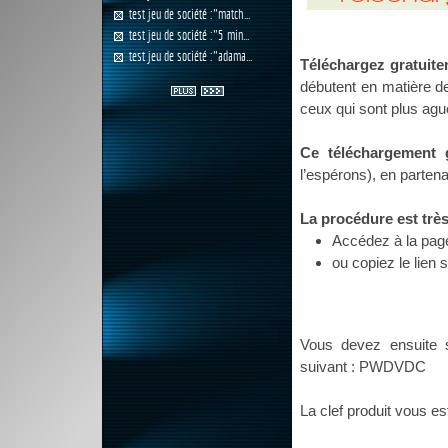
test jeu de société :"match...
test jeu de société :"5 min...
test jeu de société :"adama...
Téléchargez gratuit
débutent en matière d
ceux qui sont plus ague
Ce téléchargement g
l’espérons), en partena
La procédure est très
Accédez à la pag
ou copiez le lien 
Vous devez ensuite 
suivant : PWDVDC
La clef produit vous e