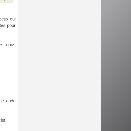
ceux qui
tes pour
ns nous
 le code
lef.