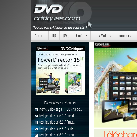
Accueil
HD
DVD
Cinéma
Jeux Videos
Concours
Dernières Actus
home video saga — 50 ans de...
test jeu de société :"metal...
test jeu de société :"fanto...
test jeu de société :"dc de...
Téléchar
test jeu de société :"carnu...