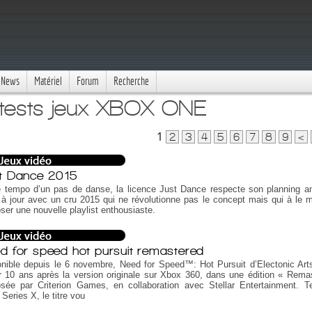
News
Matériel
Forum
Recherche
tests jeux XBOX ONE
1
2
3
4
5
6
7
8
9
<
t Dance 2015
e tempo d’un pas de danse, la licence Just Dance respecte son planning a
à jour avec un cru 2015 qui ne révolutionne pas le concept mais qui à le m
ser une nouvelle playlist enthousiaste.
d for speed hot pursuit remastered
nible depuis le 6 novembre, Need for Speed™: Hot Pursuit d’Electonic Art
r 10 ans après la version originale sur Xbox 360, dans une édition « Rema
osée par Criterion Games, en collaboration avec Stellar Entertainment. T
Series X, le titre vou