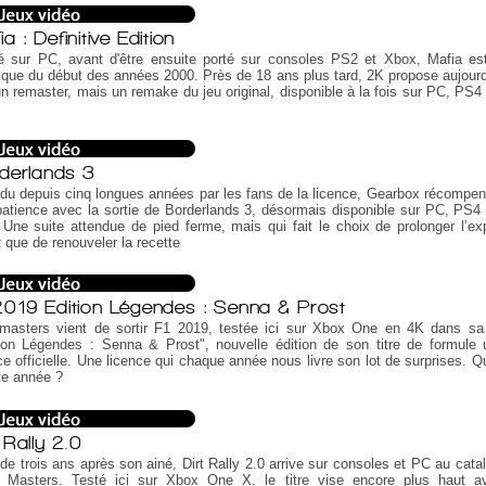
a : Definitive Edition
é sur PC, avant d'être ensuite porté sur consoles PS2 et Xbox, Mafia es
que du début des années 2000. Près de 18 ans plus tard, 2K propose aujourd
n remaster, mais un remake du jeu original, disponible à la fois sur PC, PS4
derlands 3
du depuis cinq longues années par les fans de la licence, Gearbox récompen
patience avec la sortie de Borderlands 3, désormais disponible sur PC, PS4
Une suite attendue de pied ferme, mais qui fait le choix de prolonger l’ex
t que de renouveler la recette
2019 Edition Légendes : Senna & Prost
masters vient de sortir F1 2019, testée ici sur Xbox One en 4K dans sa
tion Légendes : Senna & Prost", nouvelle édition de son titre de formule
ce officielle. Une licence qui chaque année nous livre son lot de surprises. Q
tte année ?
 Rally 2.0
de trois ans après son ainé, Dirt Rally 2.0 arrive sur consoles et PC au cata
 Masters. Testé ici sur Xbox One X, le titre vise encore plus haut a