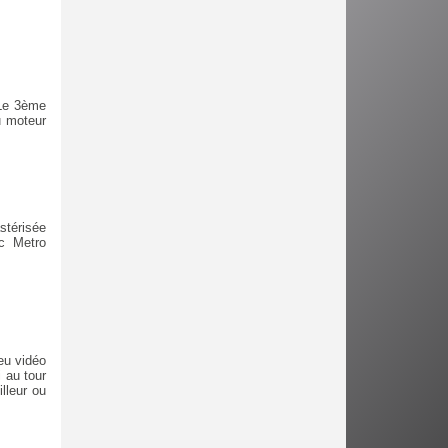
 Le 3ème
u moteur
stérisée
ec Metro
eu vidéo
 au tour
lleur ou