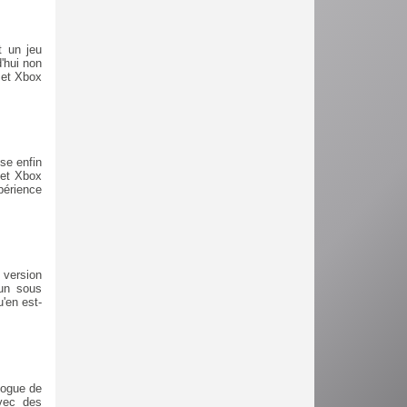
t un jeu
'hui non
 et Xbox
se enfin
 et Xbox
périence
 version
 un sous
u'en est-
logue de
vec des