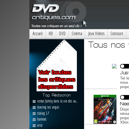
Accueil
HD
DVD
Cinéma
Jeux Videos
Concours
Tous nos 
Jus
Tel l
mise 
propo
Top Rédaction
rental family dans la vie des au...
Nee
leaving las vegas
Dispo
stalag 17
retou
prop
hamnet
Xbox 
arco