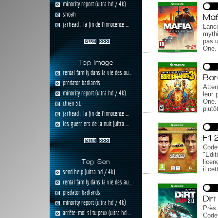
minority report (ultra hd / 4k)
shoah
Mafi
jarhead : la fin de l'innocence ...
Lanc
mythi
pas u
One.
Top Image
rental family dans la vie des au...
Bor
predator badlands
Atten
minority report (ultra hd / 4k)
leur 
One. 
chien 51
plutô
jarhead : la fin de l'innocence ...
les guerriers de la nuit (ultra ...
F1 
Code
"Edi
licen
Top Son
il ce
send help (ultra hd / 4k)
rental family dans la vie des au...
predator badlands
Dirt
minority report (ultra hd / 4k)
Près 
arrête-moi si tu peux (ultra hd ...
Code