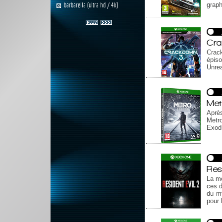
graph
barbarella (ultra hd / 4k)
Cr
Crack
épiso
Unrea
Met
Après
Metr
Exodu
Res
La mo
ces d
du my
pour 