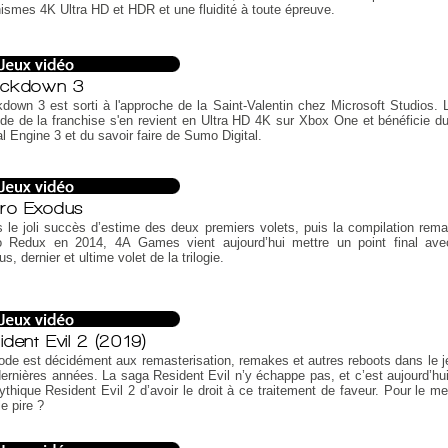
ismes 4K Ultra HD et HDR et une fluidité à toute épreuve.
ackdown 3
down 3 est sorti à l'approche de la Saint-Valentin chez Microsoft Studios.
de de la franchise s'en revient en Ultra HD 4K sur Xbox One et bénéficie d
l Engine 3 et du savoir faire de Sumo Digital.
ro Exodus
 le joli succès d’estime des deux premiers volets, puis la compilation rema
o Redux en 2014, 4A Games vient aujourd’hui mettre un point final av
s, dernier et ultime volet de la trilogie.
ident Evil 2 (2019)
de est décidément aux remasterisation, remakes et autres reboots dans le j
ernières années. La saga Resident Evil n’y échappe pas, et c’est aujourd’hui
thique Resident Evil 2 d’avoir le droit à ce traitement de faveur. Pour le mei
le pire ?