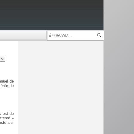
>
nnuel de
érite de
s est de
stered »
esté sur