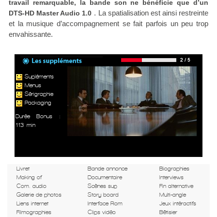
travail remarquable, la bande son ne bénéficie que d’un
. La spatialisation est ainsi restreinte
DTS-HD Master Audio 1.0
et la musique d’accompagnement se fait parfois un peu trop
envahissante.
Supléments
Menus
Sérigraphie
Packaging
Durée Bonus :
113 min
Livret
Bande annonce
Biographies
Making of
Documentaire
Interviews
Com. audio
Scènes sup
Fin alternative
Galerie de photos
Story board
Multi-angle
Liens internet
Interface Rom
Jeux intéractifs
Filmographies
Clips vidéo
Bêtisier