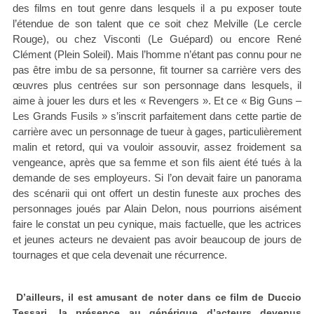
des films en tout genre dans lesquels il a pu exposer toute
l’étendue de son talent que ce soit chez Melville (Le cercle
Rouge), ou chez Visconti (Le Guépard) ou encore René
Clément (Plein Soleil). Mais l’homme n’étant pas connu pour ne
pas être imbu de sa personne, fit tourner sa carrière vers des
œuvres plus centrées sur son personnage dans lesquels, il
aime à jouer les durs et les « Revengers ». Et ce « Big Guns –
Les Grands Fusils » s’inscrit parfaitement dans cette partie de
carrière avec un personnage de tueur à gages, particulièrement
malin et retord, qui va vouloir assouvir, assez froidement sa
vengeance, après que sa femme et son fils aient été tués à la
demande de ses employeurs. Si l’on devait faire un panorama
des scénarii qui ont offert un destin funeste aux proches des
personnages joués par Alain Delon, nous pourrions aisément
faire le constat un peu cynique, mais factuelle, que les actrices
et jeunes acteurs ne devaient pas avoir beaucoup de jours de
tournages et que cela devenait une récurrence.
D’ailleurs, il est amusant de noter dans ce film de Duccio
Tessari, la présence au générique d’acteurs devenus