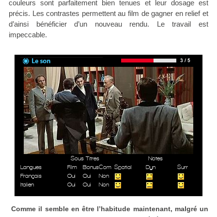
couleurs sont parfaitement bien tenues et leur dosage est
précis. Les contrastes permettent au film de gagner en relief et
d’ainsi bénéficier d’un nouveau rendu. Le travail est
impeccable.
Sous Titres
Notes
Langues
Film
Bonus
Com
Spatial
Dyn
Surr
Français
Oui
Oui
Non
Italien
Oui
Oui
Non
Comme il semble en être l’habitude maintenant, malgré un