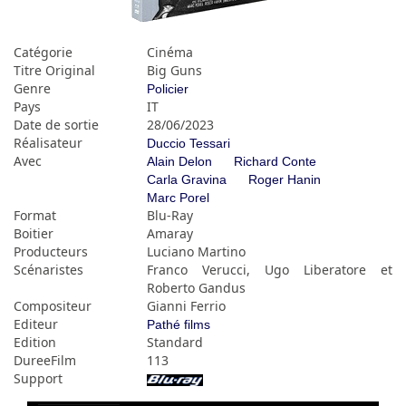
Catégorie
Cinéma
Titre Original
Big Guns
Genre
Policier
Pays
IT
Date de sortie
28/06/2023
Réalisateur
Duccio Tessari
Avec
Alain Delon
Richard Conte
Carla Gravina
Roger Hanin
Marc Porel
Format
Blu-Ray
Boitier
Amaray
Producteurs
Luciano Martino
Scénaristes
Franco Verucci, Ugo Liberatore et
Roberto Gandus
Compositeur
Gianni Ferrio
Editeur
Pathé films
Edition
Standard
DureeFilm
113
Support