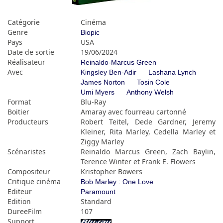
Catégorie
Cinéma
Genre
Biopic
Pays
USA
Date de sortie
19/06/2024
Réalisateur
Reinaldo-Marcus Green
Avec
Kingsley Ben-Adir
Lashana Lynch
James Norton
Tosin Cole
Umi Myers
Anthony Welsh
Format
Blu-Ray
Boitier
Amaray avec fourreau cartonné
Producteurs
Robert Teitel, Dede Gardner, Jeremy
Kleiner, Rita Marley, Cedella Marley et
Ziggy Marley
Scénaristes
Reinaldo Marcus Green, Zach Baylin,
Terence Winter et Frank E. Flowers
Compositeur
Kristopher Bowers
Critique cinéma
Bob Marley : One Love
Editeur
Paramount
Edition
Standard
DureeFilm
107
Support