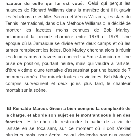
Celui qui perçut les
hauteur du culte qui lui est voué.
nuances de Richard Williams dans la manière dont il fit gravir
les échelons à ses filles Séréna et Vénus Williams, les stars du
Tennis international, dans « La Méthode Williams », a décidé de
montrer les facettes moins connues de Bob Marley,
notamment la période charnière entre 1976 et 1978. Une
époque où la Jamaïque se divise entre deux camps et où les
armes remplacent les idées. Bob Marley chercha alors à réunir
les deux camps à travers un concert : « Smile Jamaica ». Une
prise de position, pourtant neutre, mais qui vaudra à l’artiste,
d’être victime d’une tentative d’assassinat par une bande de 7
hommes armés. Par miracle toutes les victimes, Bob Marley y
compris survécurent et deux jours plus tard, le chanteur
montait sur la scène.
Et Reinaldo Marcus Green a bien compris la complexité de
la charge, et aborde son sujet en le montrant sous bien des
Et le choix de restreindre la partie de la vie de
facettes.
l’artiste en se focalisant, sur ce moment où il doit s’exiler
plusieurs mois, pour écrire, ce qui deviendra son plus grand