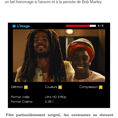
un bel hommage à l’œuvre et à la pensée de Bob Marley.
Définition
Couleurs
Compression
Format Vidéo
Ultra HD 2160p
Format Cinéma
2.35:1
Film particulièrement soigné, les contrastes se doivent