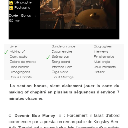
Sérigraphie
Packaging
Durée Bonus :
60 min
Livret
Bande annonce
Biographies
Making of
Documentaire
Interviews
Com. audio
Scènes sup
Fin alternative
Galerie de photos
Story board
Multi-angle
Liens internet
Interface Rom
Jeux intéractifs
Filmographies
Clips vidéo
Bêtisier
Bonus Cachés
Court Metrage
La section bonus, vient clairement jouer la carte du
making of chapitré en plusieurs séquences d’environ 7
minutes chacune.
«
» : Forcément il fallait d’abord
Devenir Bob Marley
commencer par la prestation remarquable de Kingsley Ben-
Adir (Barbie) qui a poussé plus loin l’incarnation d’un artiste