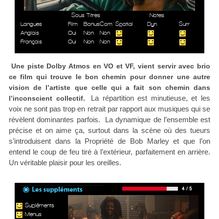
Sous Titres
Notes
Langues
Film
Bonus
Com
Spatial
Dyn
Surr
Anglais
Oui
Non
Non
Français
Oui
Non
Non
Une piste Dolby Atmos en VO et VF, vient servir avec brio
ce film qui trouve le bon chemin pour donner une autre
vision de l’artiste que celle qui a fait son chemin dans
La répartition est minutieuse, et les
l’inconscient collectif.
voix ne sont pas trop en retrait par rapport aux musiques qui se
révèlent dominantes parfois. La dynamique de l’ensemble est
précise et on aime ça, surtout dans la scène où des tueurs
s’introduisent dans la Propriété de Bob Marley et que l’on
entend le coup de feu tiré à l’extérieur, parfaitement en arrière.
Un véritable plaisir pour les oreilles.
Supléments
Menus