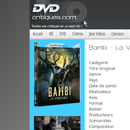
Accueil
HD
DVD
Cinéma
Jeux Videos
Concours
Bambi : La 
Catégorie
Titre Original
Genre
Pays
Date de sortie
Réalisateur
Avec
Format
Boitier
Producteurs
Scénaristes
Compositeur