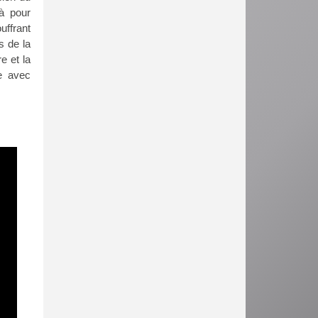
là pour
uffrant
s de la
e et la
de avec