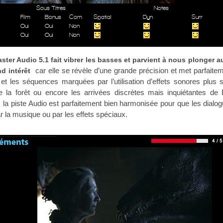
Sous Titres
Notes
Film
Bonus
Com
Spatial
Dyn
Surr
Oui
Oui
Non
Oui
Oui
Non
ter Audio 5.1 fait vibrer les basses et parvient à nous plonger 
car elle se révèle d’une grande précision et met parfaite
d intérêt
 et les séquences marquées par l’utilisation d’effets sonores plus s
 la forêt ou encore les arrivées discrètes mais inquiétantes de
 la piste Audio est parfaitement bien harmonisée pour que les dialo
r la musique ou par les effets spéciaux.