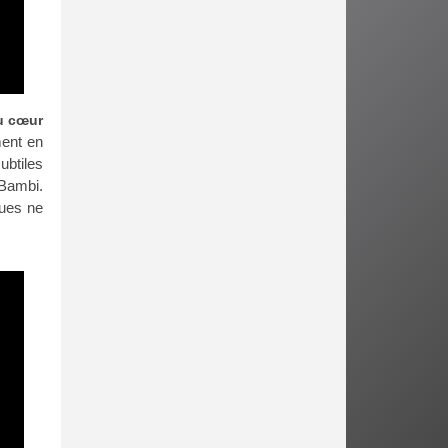
au cœur
ment en
ubtiles
 Bambi.
gues ne