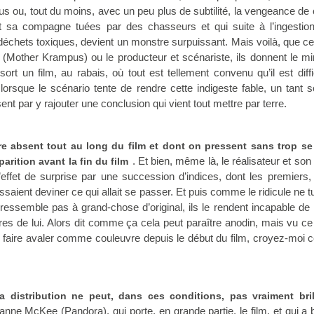
s ou, tout du moins, avec un peu plus de subtilité, la vengeance de 
 sa compagne tuées par des chasseurs et qui suite à l’ingestio
échets toxiques, devient un monstre surpuissant. Mais voilà, que ce 
n (Mother Krampus) ou le producteur et scénariste, ils donnent le 
ssort un film, au rabais, où tout est tellement convenu qu’il est diffi
orsque le scénario tente de rendre cette indigeste fable, un tant s
ssent par y rajouter une conclusion qui vient tout mettre par terre.
re absent tout au long du film et dont on pressent sans trop se
. Et bien, même là, le réalisateur et son
parition avant la fin du film
l’effet de surprise par une succession d’indices, dont les premiers,
issaient deviner ce qui allait se passer. Et puis comme le ridicule ne t
ressemble pas à grand-chose d’original, ils le rendent incapable de r
res de lui. Alors dit comme ça cela peut paraître anodin, mais vu ce
s faire avaler comme couleuvre depuis le début du film, croyez-moi c
la distribution ne peut, dans ces conditions, pas vraiment bril
e McKee (Pandora), qui porte, en grande partie, le film, et qui a 