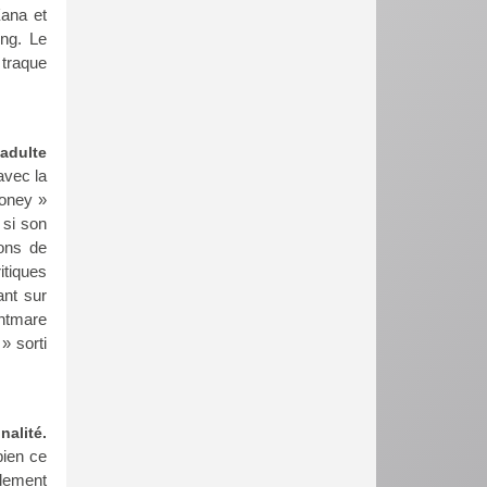
Xana et
ing. Le
 traque
adulte
avec la
Honey »
 si son
ions de
itiques
ant sur
ghtmare
» sorti
alité.
bien ce
llement