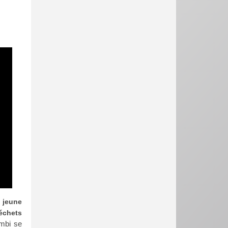
n jeune
échets
ambi se