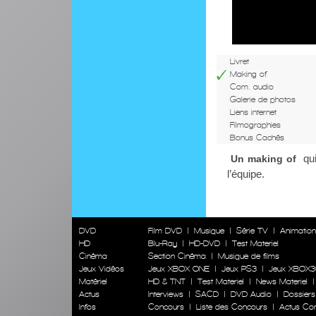
Livret
Making of
Com. audio
Galerie de photos
Liens internet
Filmographies
Bonus Cachés
qu
Un making of
l’équipe.
DVD
Film DVD
|
Musique
|
Série TV
|
Animatio
HD
Blu-Ray
|
HD-DVD
|
Test Materiel
Cinéma
Section Cinéma
|
Musique de films
Jeux Vidéos
Jeux XBOX ONE
|
Jeux PS3
|
Jeux XBOX3
Matériel
HD & TNT
|
Test Materiel
|
News Materiel
Actus
Interviews
|
SACD
|
DVD Audio
|
Dossiers
Infos
Concours
|
Liste des Concours
|
Actus Co