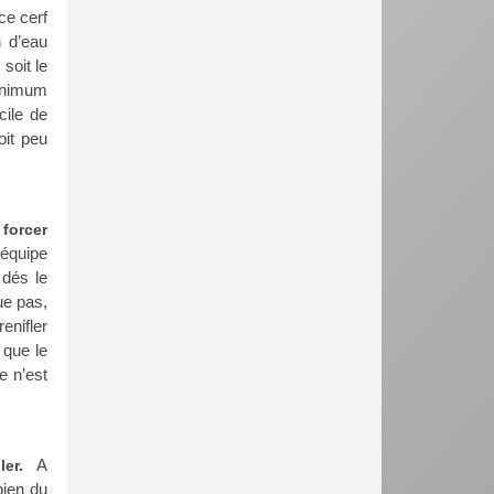
ce cerf
n d’eau
soit le
minimum
cile de
oit peu
 forcer
 équipe
 dés le
ue pas,
enifler
 que le
e n’est
A
ler.
bien du