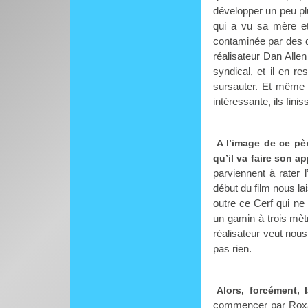
développer un peu plu
qui a vu sa mère et
contaminée par des d
réalisateur Dan Alle
syndical, et il en re
sursauter. Et même l
intéressante, ils fini
A l’image de ce pè
qu’il va faire son ap
parviennent à rater 
début du film nous la
outre ce Cerf qui ne 
un gamin à trois mèt
réalisateur veut nou
pas rien.
Alors, forcément, 
commencer par Roxann