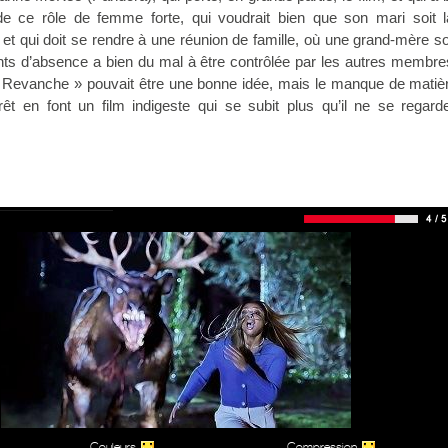
e ce rôle de femme forte, qui voudrait bien que son mari soit 
 et qui doit se rendre à une réunion de famille, où une grand-mère so
 d’absence a bien du mal à être contrôlée par les autres membre
a Revanche » pouvait être une bonne idée, mais le manque de matièr
érêt en font un film indigeste qui se subit plus qu’il ne se regar
Couleurs
Compression