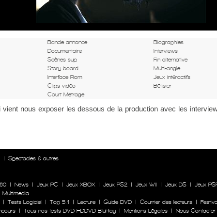
Bande annonce
Biographies
Documentaire
Interviews
Scènes sup
Fin alternative
Story board
Multi-angle
Interface Rom
Jeux intéractifs
Clips vidéo
Bêtisier
Court Metrage
i vient nous exposer les dessous de la production avec les intervie
n
|
Spectacles & autres
60
|
News
|
Jeux PC
|
Jeux XBOX
|
Jeux PS2
|
Jeux WII
|
Jeux DS
|
Jeux PS
|
Multimedia
|
Tests Logiciel
|
Top 5.1
|
Lecture
|
Guide DVD
|
Courrier des lecteurs
|
Festiva
ncours
|
Tous nos tests DVD HDDVD BluRay
|
Mentions Légales
|
Nous Contacter