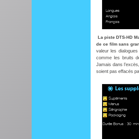
Langues
Anglais
Français
La piste DTS-HD Mas
de ce film sans gran
valeur les dialogues
comme les bruits de
Jamais dans l’excès,
soient pas effacés pa
Supléments
Menus
Sérigraphie
Packaging
Durée Bonus : 30 min