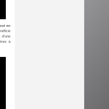
tout en
néficie
s d’une
ères à