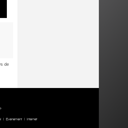
ws de
P
l
|
Evenement
|
Internet