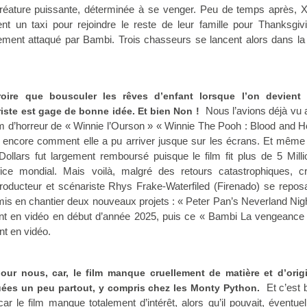
réature puissante, déterminée à se venger. Peu de temps après, 
ent un taxi pour rejoindre le reste de leur famille pour Thanksgiv
ement attaqué par Bambi. Trois chasseurs se lancent alors dans la
oire que bousculer les rêves d’enfant lorsque l’on devient 
Nous l’avions déjà vu 
riste est gage de bonne idée. Et bien Non !
film d’horreur de « Winnie l’Ourson » « Winnie The Pooh : Blood and 
encore comment elle a pu arriver jusque sur les écrans. Et même
ollars fut largement remboursé puisque le film fit plus de 5 Mill
ice mondial. Mais voilà, malgré des retours catastrophiques, cr
roducteur et scénariste Rhys Frake-Waterfiled (Firenado) se repos
, mis en chantier deux nouveaux projets : « Peter Pan’s Neverland Ni
ent en vidéo en début d’année 2025, puis ce « Bambi La vengeance 
t en vidéo.
ur nous, car, le film manque cruellement de matière et d’origin
Et c’est 
uées un peu partout, y compris chez les Monty Python.
ar le film manque totalement d’intérêt, alors qu’il pouvait, éventue