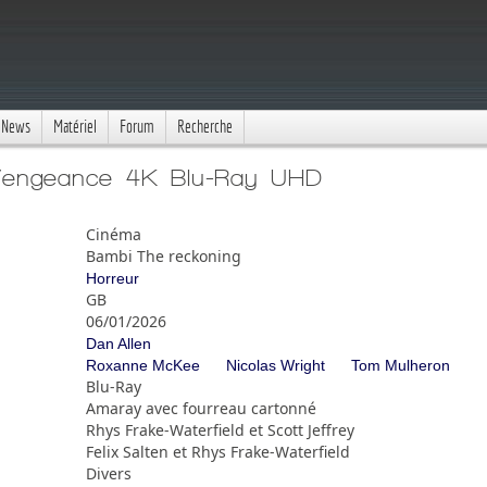
News
Matériel
Forum
Recherche
Vengeance 4K Blu-Ray UHD
Cinéma
Bambi The reckoning
Horreur
GB
06/01/2026
Dan Allen
Roxanne McKee
Nicolas Wright
Tom Mulheron
Blu-Ray
Amaray avec fourreau cartonné
Rhys Frake-Waterfield et Scott Jeffrey
Felix Salten et Rhys Frake-Waterfield
Divers