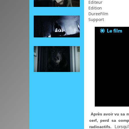
Editeur
Edition
DureeFilm
Support
Après avoir vu sa m
cerf, perd sa comp
Lorsqu’i
radioactifs.