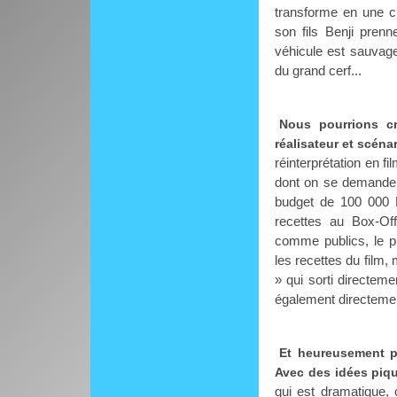
transforme en une c
son fils Benji prenn
véhicule est sauvag
du grand cerf...
Nous pourrions cr
réalisateur et scéna
réinterprétation en 
dont on se demande 
budget de 100 000 D
recettes au Box-Off
comme publics, le p
les recettes du film
» qui sorti directem
également directemen
Et heureusement po
Avec des idées piq
qui est dramatique, c