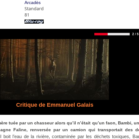
Arcadès
Standard
81
Critique de Emmanuel Galais
ère tuée par un chasseur alors qu’il n’était qu’un faon, Bambi, u
agne Faline, renversée par un camion qui transportait des d
l boit l’eau de la rivière, contaminée par les déchets toxiques, B