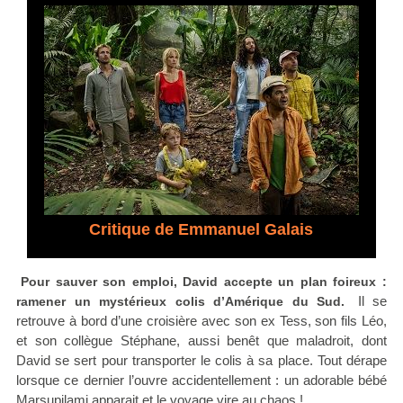
Critique de Emmanuel Galais
Pour sauver son emploi, David accepte un plan foireux :
Il se
ramener un mystérieux colis d’Amérique du Sud.
retrouve à bord d’une croisière avec son ex Tess, son fils Léo,
et son collègue Stéphane, aussi benêt que maladroit, dont
David se sert pour transporter le colis à sa place. Tout dérape
lorsque ce dernier l’ouvre accidentellement : un adorable bébé
Marsupilami apparait et le voyage vire au chaos !