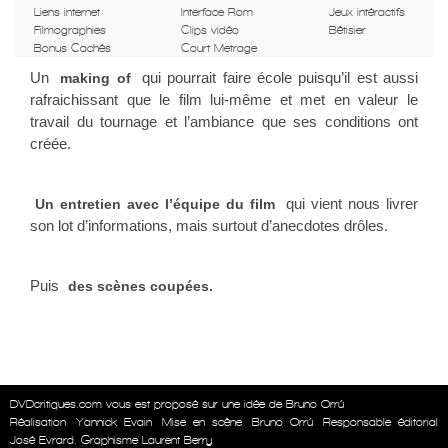
Liens internet
Interface Rom
Jeux intéractifs
Filmographies
Clips vidéo
Bêtisier
Bonus Cachés
Court Metrage
Un
qui pourrait faire école puisqu’il est aussi
making of
rafraichissant que le film lui-même et met en valeur le
travail du tournage et l’ambiance que ses conditions ont
créée.
qui vient nous livrer
Un entretien avec l’équipe du film
son lot d’informations, mais surtout d’anecdotes drôles.
Puis
des scènes coupées.
DVDcritiques.com vous est proposé sur une idée de Bruno Orrú
Réalisation
Yannick Evain
Mise en scène
Bruno Orrú
Responsable éditorial
José Evrard. Graphisme Laurent Berry