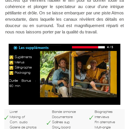
discrets qui viennent habiller le film pour lui donner toute sa
cohérence et plonger le spectateur au cœur d’une intrigue
pétillante et drôle. On se laisse embarquer par une piste Atmos
envoutante, dans laquelle les canaux révèlent des détails en
douceur ou en surround. Tout est magnifiquement réparti et
nous nous laissons porter par la qualité du travail.
Supléments
Menus
Sérigraphie
Packaging
Durée Bonus :
90 min
Livret
Bande annonce
Biographies
Making of
Documentaire
Interviews
Com. audio
Scènes sup
Fin alternative
Galerie de photos
Story board
Multi-angle