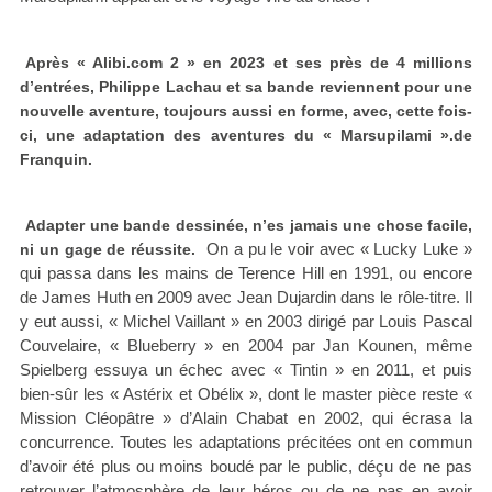
Après « Alibi.com 2 » en 2023 et ses près de 4 millions
d’entrées, Philippe Lachau et sa bande reviennent pour une
nouvelle aventure, toujours aussi en forme, avec, cette fois-
ci, une adaptation des aventures du « Marsupilami ».de
Franquin.
Adapter une bande dessinée, n’es jamais une chose facile,
On a pu le voir avec « Lucky Luke »
ni un gage de réussite.
qui passa dans les mains de Terence Hill en 1991, ou encore
de James Huth en 2009 avec Jean Dujardin dans le rôle-titre. Il
y eut aussi, « Michel Vaillant » en 2003 dirigé par Louis Pascal
Couvelaire, « Blueberry » en 2004 par Jan Kounen, même
Spielberg essuya un échec avec « Tintin » en 2011, et puis
bien-sûr les « Astérix et Obélix », dont le master pièce reste «
Mission Cléopâtre » d’Alain Chabat en 2002, qui écrasa la
concurrence. Toutes les adaptations précitées ont en commun
d’avoir été plus ou moins boudé par le public, déçu de ne pas
retrouver l’atmosphère de leur héros ou de ne pas en avoir