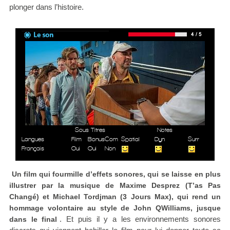
plonger dans l’histoire.
Sous Titres
Notes
Langues
Film
Bonus
Com
Spatial
Dyn
Surr
Français
Oui
Oui
Non
Un film qui fourmille d’effets sonores, qui se laisse en plus
illustrer par la musique de Maxime Desprez (T’as Pas
Changé) et Michael Tordjman (3 Jours Max), qui rend un
hommage volontaire au style de John QWilliams, jusque
. Et puis il y a les environnements sonores
dans le final