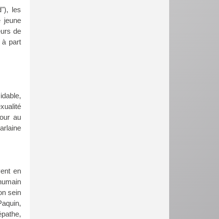
"), les
 jeune
eurs de
 à part
idable,
xualité
mour au
arlaine
vent en
 humain
on sein
aquin,
épathe,