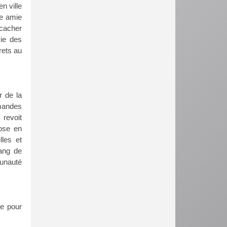
n ville
re amie
 cacher
vie des
rets au
r de la
mandes
revoit
rose en
lles et
sang de
munauté
se pour