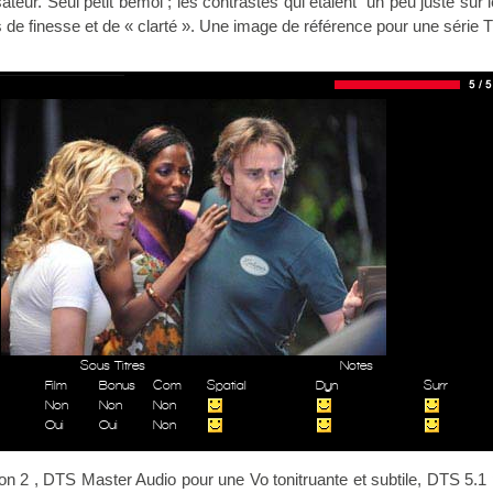
sateur. Seul petit bémol ; les contrastes qui étaient un peu juste sur
 de finesse et de « clarté ». Une image de référence pour une série T
Sous Titres
Notes
Film
Bonus
Com
Spatial
Dyn
Surr
Non
Non
Non
Oui
Oui
Non
 2 , DTS Master Audio pour une Vo tonitruante et subtile, DTS 5.1 