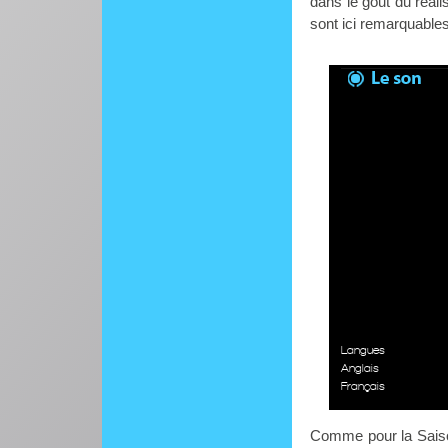
dans le gout du réali
sont ici remarquables
Langues
Anglais
Français
Comme pour la Saison