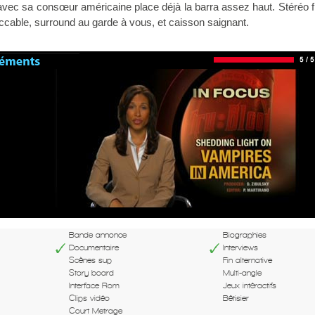
 avec sa consœur américaine place déjà la barra assez haut. Stéréo f
ccable, surround au garde à vous, et caisson saignant.
Bande annonce
Biographies
Documentaire
Interviews
Scènes sup
Fin alternative
Story board
Multi-angle
Interface Rom
Jeux intéractifs
Clips vidéo
Bêtisier
Court Metrage