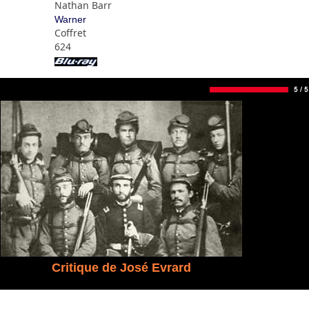
Nathan Barr
Warner
Coffret
624
Critique de José Evrard