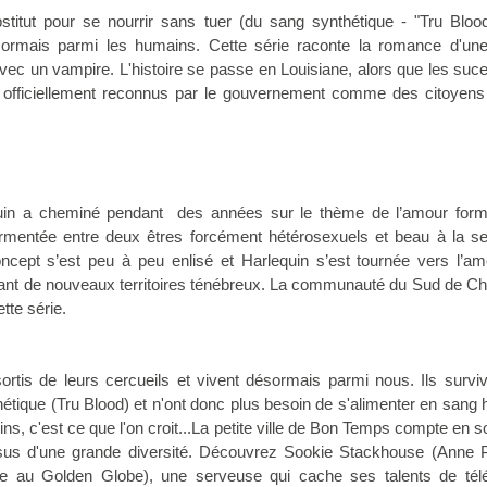
titut pour se nourrir sans tuer (du sang synthétique - "Tru Blood
ormais parmi les humains. Cette série raconte la romance d'une
vec un vampire. L'histoire se passe en Louisiane, alors que les suc
e officiellement reconnus par le gouvernement comme des citoyens
quin a cheminé pendant des années sur le thème de l’amour form
urmentée entre deux êtres forcément hétérosexuels et beau à la se
ncept s’est peu à peu enlisé et Harlequin s’est tournée vers l’a
rant de nouveaux territoires ténébreux. La communauté du Sud de Ch
ette série.
rtis de leurs cercueils et vivent désormais parmi nous. Ils survi
étique (Tru Blood) et n'ont donc plus besoin de s'alimenter en sang
ns, c'est ce que l'on croit...La petite ville de Bon Temps compte en s
us d'une grande diversité. Découvrez Sookie Stackhouse (Anne P
ice au Golden Globe), une serveuse qui cache ses talents de tél