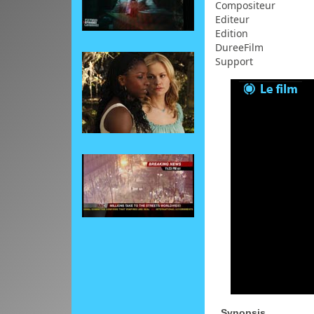
Compositeur
Editeur
Edition
DureeFilm
Support
Synopsis