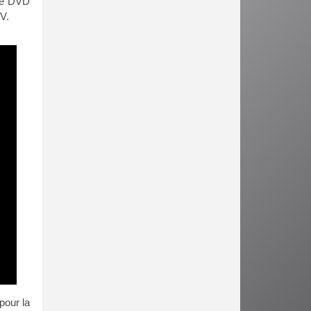
 le DVD
V.
pour la