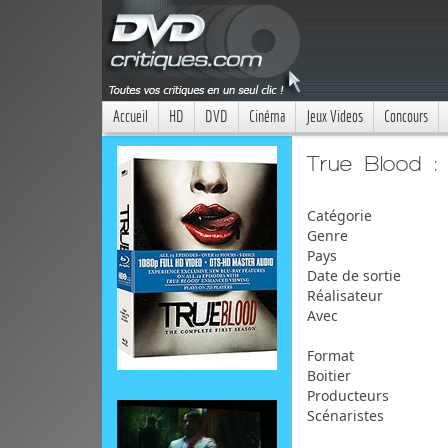
Accueil
HD
DVD
Cinéma
Jeux Videos
Concours
True Blood : 
Catégorie
Genre
Pays
Date de sortie
Réalisateur
Avec
Format
Boitier
Producteurs
Scénaristes