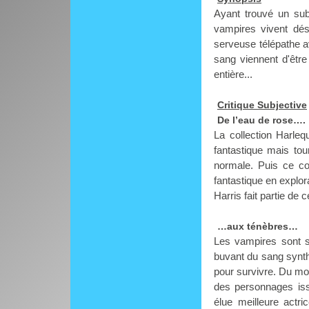
Ayant trouvé un subs
vampires vivent dés
serveuse télépathe a
sang viennent d'êtr
entière...
Critique Subjective
De l’eau de rose….
La collection Harle
fantastique mais to
normale. Puis ce co
fantastique en explo
Harris fait partie de c
…aux ténèbres…
Les vampires sont so
buvant du sang synth
pour survivre. Du moi
des personnages iss
élue meilleure actr