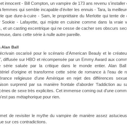
 et innocent - Bill Compton, un vampire de 173 ans revenu s'installer e
femmes qui semble incapable d'éviter les ennuis - Tara, la meilleu
èle que dure-à-cuire - Sam, le propriétaire du Merlotte qui tente de
 Sookie - Lafayette, qui mijote en cuisine comme dans la vraie 
 et un casting excentrique qui ne cesse de cacher ses obscurs sec
euse, dans cette série à nulle autre pareille.
 Alan Ball
l'écrivain oscarisé pour le scénario d'American Beauly et le créateu
er", diffusée sur HBO et récompensée par un Emmy Award aux com
 série saluée par la critique dans le monde entier. Alan Ball 
ériel d’origine et transforme cette série de romance à l’eau de 
lérance religieuse d’une Amérique en rejet des différences sexue
aison surprend par sa manière frontale d’aborder ‘l’addiction au 
scènes de sexe très explicites. Cet immense coming out d’une com
n’est pas métaphorique pour rien.
ermet de revisiter le mythe du vampire de manière assez astucieu
ue sur ces contradictions.