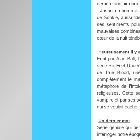
derrière son air doux
- Jason, un homme à 
de Sookie, aussi fid
ses sentiments pour
mauvaises combines,
cœur de la nuit ténébr
Heureusement il y a
Ecrit par Alan Ball, 
série Six Feet Und
de True Blood, une
complètement le mat
métaphore de l’into
religieuses. Cette s
vampire et par ses 
qui se voulait caché 
Un dernier mot
Série géniale qui p
interroger notre époq