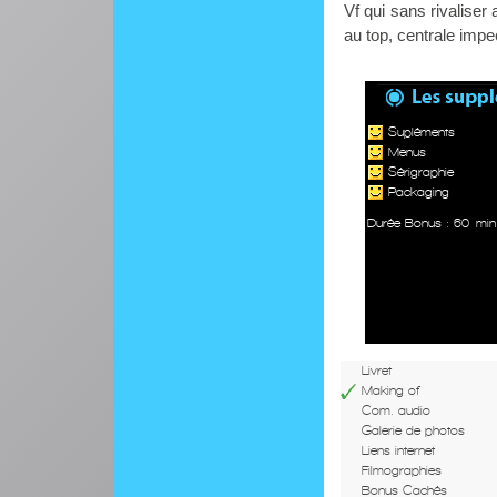
Vf qui sans rivaliser
au top, centrale impe
Supléments
Menus
Sérigraphie
Packaging
Durée Bonus : 60 min
Livret
Making of
Com. audio
Galerie de photos
Liens internet
Filmographies
Bonus Cachés