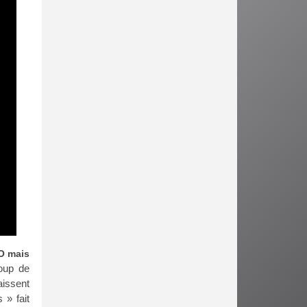
VO mais
coup de
aissent
 » fait