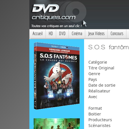
Accueil
HD
DVD
Cinéma
Jeux Videos
Concours
S.O.S fantôm
Catégorie
Titre Original
Genre
Pays
Date de sortie
Réalisateur
Avec
Format
Boitier
Producteurs
Scénaristes