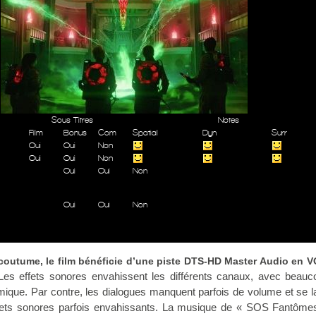
Sous Titres
Notes
Film
Bonus
Com
Spatial
Dyn
Surr
Oui
Oui
Non
Oui
Oui
Non
Oui
Oui
Non
Oui
Oui
Non
 coutume, le film bénéficie d’une piste DTS-HD Master Audio en 
 Les effets sonores envahissent les différents canaux, avec beau
mique. Par contre, les dialogues manquent parfois de volume et se l
fets sonores parfois envahissants. La musique de « SOS Fantômes