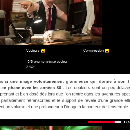
Couleurs
Compression
16/9 anamorphique couleur
2.40:1
choisi une image volontairement granuleuse qui donne à son f
. Les couleurs sont un peu délav
 en phase avec les années 80
prenant et bien dosé dès lors que l’on rentre dans les aventures spec
arfaitement retranscrites et le support se révèle d’une grande effi
nt un volume et une profondeur à l’image à la hauteur de l’ensemble.