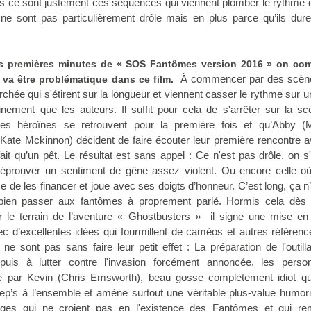
s ce sont justement ces séquences qui viennent plomber le rythme d
 ne sont pas particulièrement drôle mais en plus parce qu’ils dur
 les premières minutes de « SOS Fantômes version 2016 » on co
À commencer par des scèn
i va être problématique dans ce film.
chée qui s'étirent sur la longueur et viennent casser le rythme sur un
tainement que les auteurs. Il suffit pour cela de s'arrêter sur la s
 les héroïnes se retrouvent pour la première fois et qu’Abby (
 (Kate Mckinnon) décident de faire écouter leur première rencontre 
ait qu’un pêt. Le résultat est sans appel : Ce n'est pas drôle, on s
 éprouver un sentiment de gêne assez violent. Ou encore celle 
e de les financer et joue avec ses doigts d’honneur. C’est long, ça n’e
 bien passer aux fantômes à proprement parlé. Hormis cela dès 
sur le terrain de l’aventure « Ghostbusters » il signe une mise e
vec d’excellentes idées qui fourmillent de caméos et autres référen
ne sont pas sans faire leur petit effet : La préparation de l'outill
puis à lutter contre l'invasion forcément annoncée, les perso
 par Kevin (Chris Emsworth), beau gosse complètement idiot qui
ep’s à l’ensemble et amène surtout une véritable plus-value humori
ages qui ne croient pas en l'existence des Fantômes et qui rem