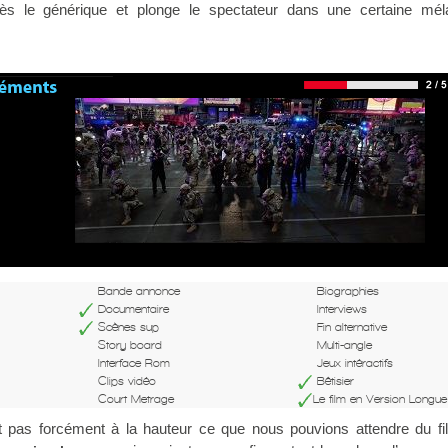
on dès le générique et plonge le spectateur dans une certaine mél
Bande annonce
Biographies
Documentaire
Interviews
Scènes sup
Fin alternative
Story board
Multi-angle
Interface Rom
Jeux intéractifs
Clips vidéo
Bêtisier
Court Metrage
Le film en Version Longue
 pas forcément à la hauteur ce que nous pouvions attendre du fi