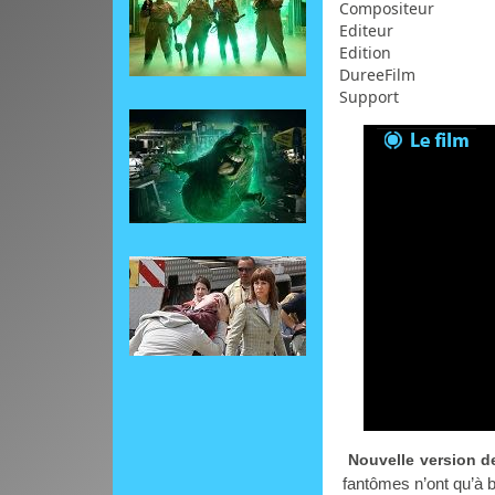
Compositeur
Editeur
Edition
DureeFilm
Support
Nouvelle version d
fantômes n’ont qu’à bi