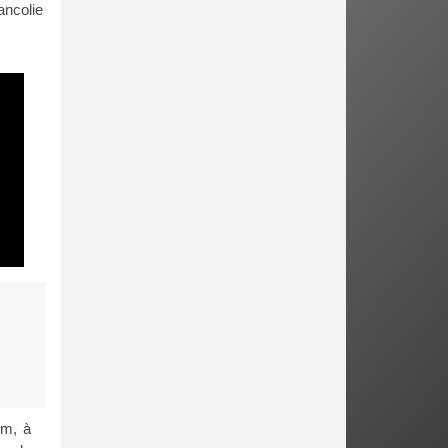
ancolie
lm, à