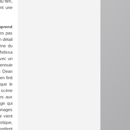
u film,
ent une
mprend
es pas
 détail
cène du
Melissa
avec un
'ennuie
où Dean
n finit
que le
n scène
ces aux
age qui
nnages
 vient
stique,
ettent