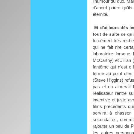
l’humour du duo. Mai
d’abord parce qu’ils
éternité.
Et d'ailleurs dès
tout de suite ce qu
forcément très recher
qui ne fait rire cer
laboratoire lorsque
McCarthy) et Jillian
fantôme qui n’est e f
ferme au point d’en
(Steve Higgins) refus
pas et on aimerait
réalisateur rentre 
inventive et juste a
films précédents qui 
servira à chasser 
secondaires, comme
rajouter un peu de P
les autres personn