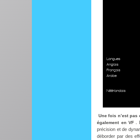
Langues
Anglais
Français
Arabe
Néérlandais
Une fois n’est pas
.
également en VF
précision et de dyna
déborder par des ef