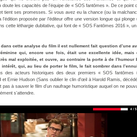
doute les capacités de l'équipe de « SOS fantômes ». De ce point 
si et tient ses promesses. Si vous avez eu la chance (ou la malchanc
a l'édition proposée par l’éditeur offre une version longue qui plonge
ns cette léthargie dubitative, qui font de « SOS Fantômes 2016 », un
ans cette analyse du film il est nullement fait question d’une a
éminine qui, encore une fois, était une excellente idée, mais 
 très mal exploitée, et ouvre, au contraire la porte à de l’humour
térêt, qui, au lieu de porter le film, le fait sombrer dans l’enn
ns des acteurs historiques des deux premiers « SOS fantômes » 
et Ernie Hudson (Sans oublier le clin d’œil à Harold Ramis, décéd
nt pas à sauver le film d'un naufrage humoristique auquel on ne pouva
ément s'attendre.