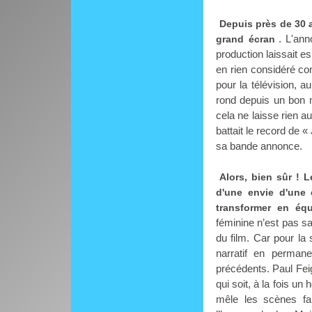
Depuis près de 30 a
. L'an
grand écran
production laissait e
en rien considéré com
pour la télévision, 
rond depuis un bon m
cela ne laisse rien 
battait le record de «
sa bande annonce.
Alors, bien sûr ! 
d'une envie d'une
transformer en éq
féminine n’est pas san
du film. Car pour la
narratif en perman
précédents. Paul Fei
qui soit, à la fois u
mêle les scènes fa