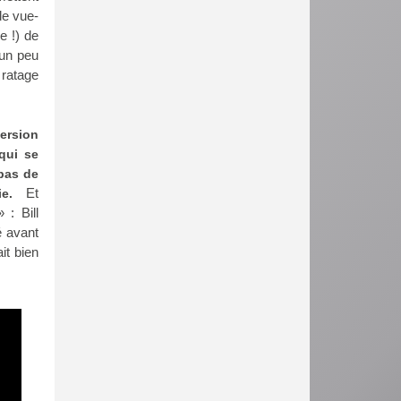
de vue-
e !) de
 un peu
 ratage
version
qui se
 bas de
Et
uie.
: Bill
é avant
it bien