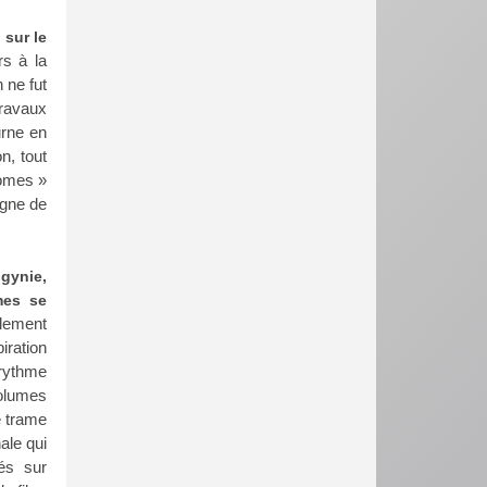
 sur le
s à la
 ne fut
travaux
urne en
n, tout
tomes »
igne de
gynie,
mes se
lement
piration
 rythme
olumes
e trame
ale qui
és sur