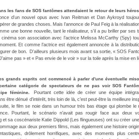
ns les fans de SOS fantômes attendaient le retour de leurs héros
nonce d'un nouvel opus avec Ivan Reitman et Dan Aykroyd toujour
spérer de grandes choses. Mais l’annonce de Paul Feig à la réalisation
me une bonne nouvelle, tant le réalisateur, s’il a pu briller par ses 
au cinéma son association avec l’actrice Melissa McCarthy (Spy) to
oment. Et comme l’actrice est également annoncée à la distributio
augurer de bon. D'ailleurs plusieurs mois avant sa sortie, « SOS Fan
 J’aime pas » et « Pas envie de le voir » sur la toile après la mise en l
Les grands esprits ont commencé à parler d'une éventuelle miso
 certaine catégorie de spectateurs de ne pas voir SOS Fantô
Pourtant cette idée de créer une équipe intégra
uipe féminine.
s être dénué d’intérêt, très loin de là, c’est peut-être la meilleure ins
 suite, le film se noie dans un humour très bas étage qui plombe le
ence. Pourtant, le scénario n’avait pas rougir face aux deux v
g et sa coscénariste Katie Dippold (Les flingueuses) ont su créer un
n hommage aux deux premiers films, mais également une histoire origin
ntastiques, drôlement horrifiques, avec des moments plus centr