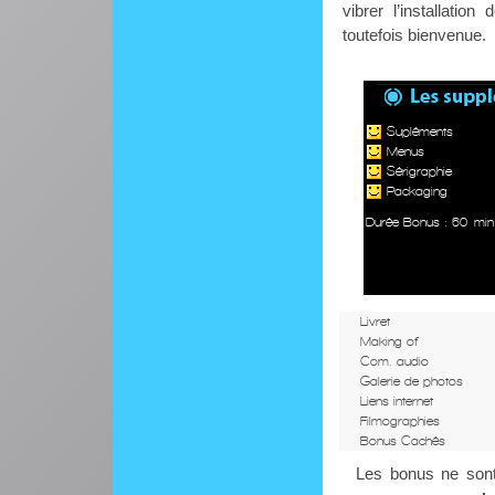
vibrer l’installati
toutefois bienvenue.
Supléments
Menus
Sérigraphie
Packaging
Durée Bonus : 60 min
Livret
Making of
Com. audio
Galerie de photos
Liens internet
Filmographies
Bonus Cachés
Les bonus ne sont