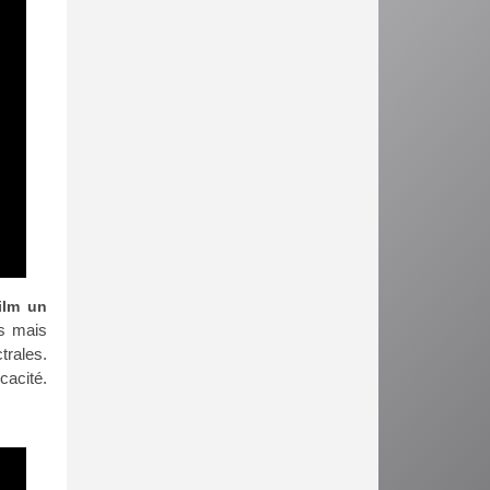
ilm un
és mais
trales.
cacité.