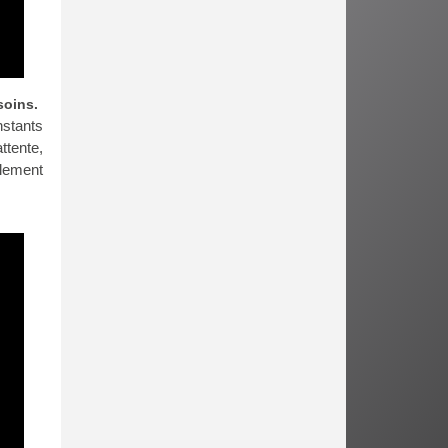
soins.
nstants
ttente,
alement