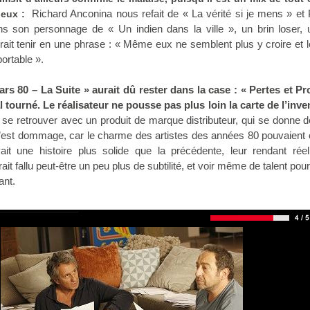
Richard Anconina nous refait de « La vérité si je mens » et 
 eux :
ns son personnage de « Un indien dans la ville », un brin loser, 
urrait tenir en une phrase : « Même eux ne semblent plus y croire et l
portable ».
rs 80 – La Suite » aurait dû rester dans la case : « Pertes et Pro
al tourné. Le réalisateur ne pousse pas plus loin la carte de l’inven
 se retrouver avec un produit de marque distributeur, qui se donne d
C’est dommage, car le charme des artistes des années 80 pouvaient
vait une histoire plus solide que la précédente, leur rendant rée
it fallu peut-être un peu plus de subtilité, et voir même de talent pour
ant.