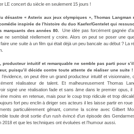
ser LE concert du siècle en seulement 15 jours !
du désastre « Asterix aux jeux olympiques », Thomas Langman r
comédie inspirée de l’histoire du duo Kaefer/Gentelet qui ressusc
Une idée pas forcément gagnée d’a
s marquants des années 80.
e ne semblait réellement y croire. Alors on peut se poser une que
e faire une suite à un film qui était déjà un peu bancale au début ? La 
n.
roducteur intuitif et remarquable ne semble pas parti pour s’il
eur, puisqu’il décide contre toute attente de réaliser une suite !
 l’évidence, on peut être un grand producteur intuitif et visionnaire, 
cément réalisateur de talent. Et malheureusement Thomas La
oir signé une réalisation fade et sans âme dans le premier opus, il 
ne moins en retenue, mais pour le coup trop ridicule et trop décal
jours fort peu enclin à diriger ses acteurs il les laisse partir en roue 
ents particulièrement gênant, comme la scène avec Gilbert Mo
emble toute droit sortie d’un rush évincé d’un épisode des Gendarme
018 et que les techniques ont évoluées et l’humour aussi.