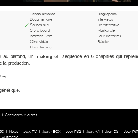
Bande annonce
Biographies
Documentaire
Interviews
Scènes sup
Fin alternative
Story board
Multi-angle
Interface Rom
Jeux intéractifs
Clips vidéo
Bêtisier
Court Metrage
r au plafond, un
séquencé en 6 chapitres qui repren
making of
de la production.
.
ées
générique.
n
|
Spectacles & autres
60
|
News
|
Jeux PC
|
Jeux XBOX
|
Jeux PS2
|
Jeux WII
|
Jeux DS
|
Jeux PS
|
Multimedia