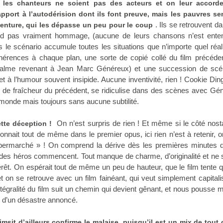
es chanteurs ne soient pas des acteurs et on leur accorde
rapport à l’autodérision dont ils font preuve, mais les pauvres s
. Ils se retrouvent d
enture, qui les dépasse un peu pour le coup
end pas vraiment hommage, (aucune de leurs chansons n’est ente
s le scénario accumule toutes les situations que n’importe quel réal
ohérences à chaque plan, une sorte de copié collé du film précéde
a palme revenant à Jean Marc Généreux) et une succession de scé
 à l’humour souvent insipide. Aucune inventivité, rien ! Cookie Ding
lle de fraîcheur du précédent, se ridiculise dans des scènes avec Gé
e monde mais toujours sans aucune subtilité.
On n’est surpris de rien ! Et même si le côté nost
ette déception !
onnait tout de même dans le premier opus, ici rien n’est à retenir, 
upermarché » ! On comprend la dérive dès les premières minutes d
 des héros commencent. Tout manque de charme, d’originalité et ne 
rêt. On espérait tout de même un peu de hauteur, que le film tente 
 on se retrouve avec un film fainéant, qui veut simplement capitali
intégralité du film suit un chemin qui devient gênant, et nous pousse
on d’un désastre annoncé.
sit d’ailleurs confirme le malaise, puisqu’il est un mix de tout