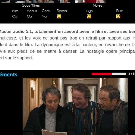
Sous Titres
Notes
Film
Bonus
Com
Spatial
Dyn
Surr
Oui
Oui
Non
ster audio 5.1, totalement en accord avec le film et avec ses be
inutieuse, et les voix ne sont pas trop en retrait par rapport aux i
lent dans le film. La dynamique est à la hauteur, en revanche de l’a
nvie aux pieds de se mettre à danser. La nostalgie opère princip
rt sur le support.