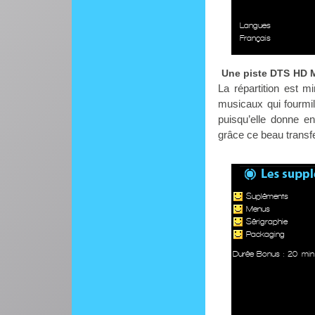
Langues
Français
Une piste DTS HD Ma
La répartition est m
musicaux qui fourmil
puisqu’elle donne e
grâce ce beau transfe
Supléments
Menus
Sérigraphie
Packaging
Durée Bonus : 20 min