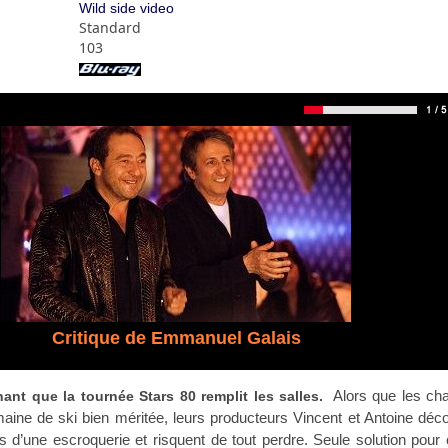
Wild side video
Standard
103
Critique de Emmanuel Galais
Alors que les ch
ant que la tournée Stars 80 remplit les salles.
aine de ski bien méritée, leurs producteurs Vincent et Antoine déc
es d’une escroquerie et risquent de tout perdre. Seule solution pour 