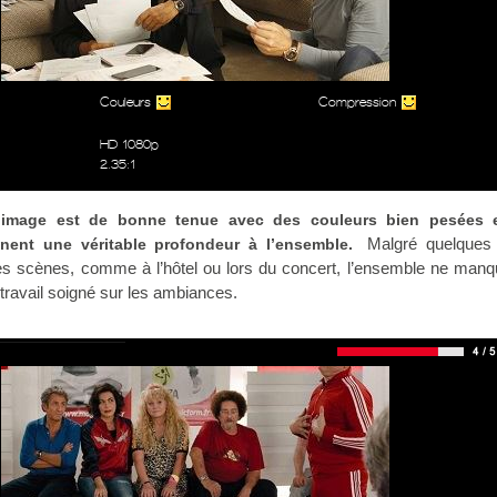
Couleurs
Compression
HD 1080p
2.35:1
l’image est de bonne tenue avec des couleurs bien pesées 
Malgré quelques 
nent une véritable profondeur à l’ensemble.
nes scènes, comme à l’hôtel ou lors du concert, l’ensemble ne man
 travail soigné sur les ambiances.