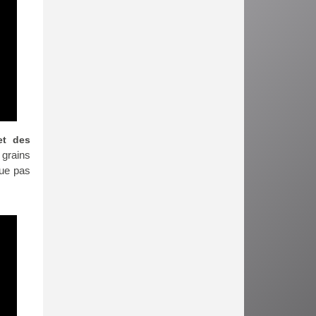
et des
grains
que pas