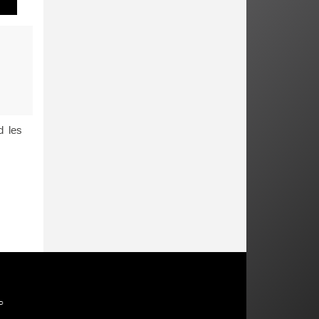
d les
P