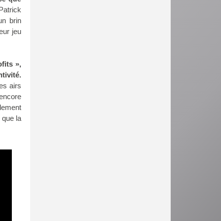
Patrick
un brin
eur jeu
fits »,
tivité.
es airs
 encore
llement
 que la