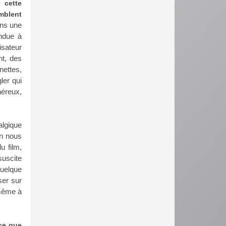
 cette
emblent
ans une
ndue à
isateur
nt, des
nettes,
ler qui
néreux,
algique
on nous
u film,
suscite
quelque
ser sur
 même à
 ce que