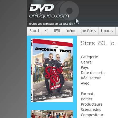
Accueil
HD
DVD
Cinéma
Jeux Videos
Concours
Stars 80, la 
Catégorie
Genre
Pays
Date de sortie
Réalisateur
Avec
Format
Boitier
Producteurs
Scénaristes
Compositeur