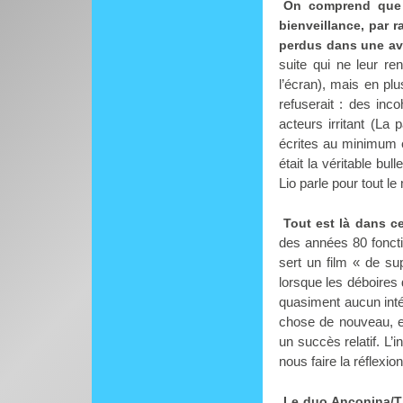
On comprend que l
bienveillance, par 
perdus dans une av
suite qui ne leur r
l’écran), mais en plu
refuserait : des inc
acteurs irritant (L
écrites au minimum et
était la véritable bu
Lio parle pour tout l
Tout est là dans c
des années 80 foncti
sert un film « de s
lorsque les déboires
quasiment aucun inté
chose de nouveau, et
un succès relatif. L’
nous faire la réflexi
Le duo Anconina/Tim