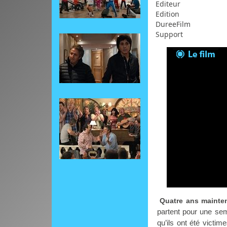
Editeur
Edition
DureeFilm
Support
Quatre ans mainten
partent pour une sem
qu’ils ont été victim