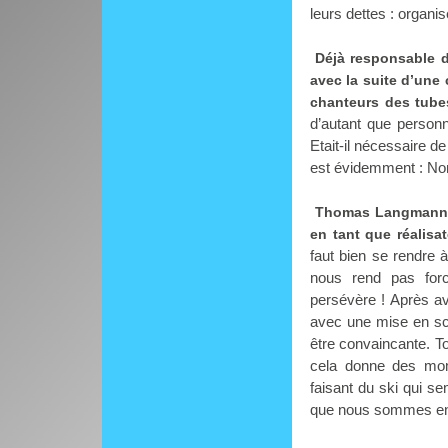
leurs dettes : organi
Déjà responsable 
avec la suite d’une 
chanteurs des tube
d’autant que personn
Etait-il nécessaire d
est évidemment : No
Thomas Langmann, p
en tant que réalisat
faut bien se rendre à
nous rend pas for
persévère ! Après av
avec une mise en scè
être convaincante. Tou
cela donne des mom
faisant du ski qui s
que nous sommes en 2