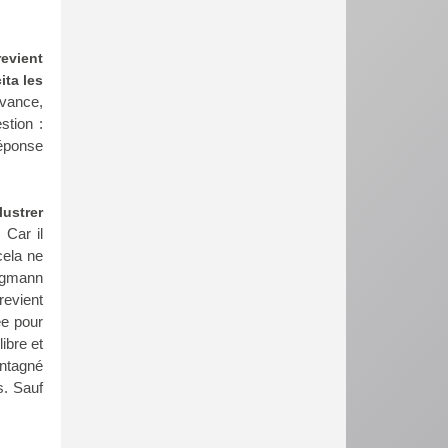
evient
ita les
vance,
stion :
réponse
lustrer
Car il
cela ne
ngmann
revient
ée pour
libre et
ntagné
s. Sauf