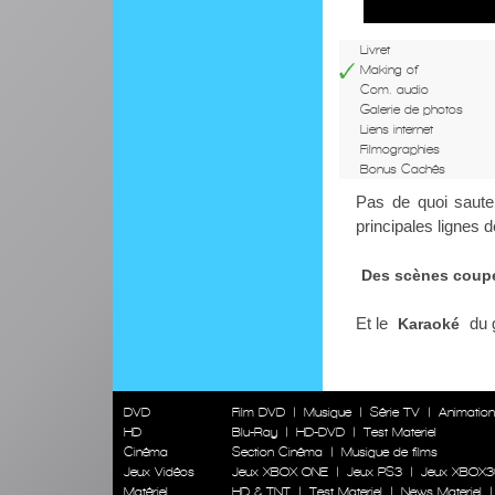
Livret
Making of
Com. audio
Galerie de photos
Liens internet
Filmographies
Bonus Cachés
Pas de quoi saute
principales lignes 
Des scènes coup
Et le
du 
Karaoké
DVD
Film DVD
|
Musique
|
Série TV
|
Animatio
HD
Blu-Ray
|
HD-DVD
|
Test Materiel
Cinéma
Section Cinéma
|
Musique de films
Jeux Vidéos
Jeux XBOX ONE
|
Jeux PS3
|
Jeux XBOX3
Matériel
HD & TNT
|
Test Materiel
|
News Materiel