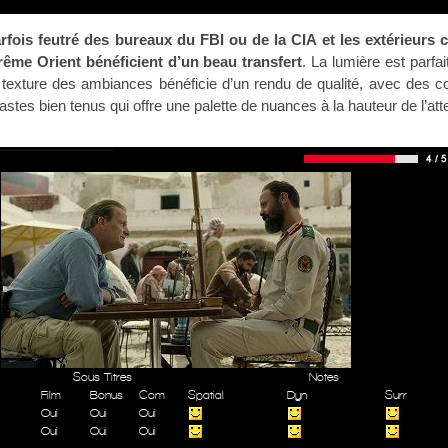
fois feutré des bureaux du FBI ou de la CIA et les extérieurs 
rême Orient bénéficient d’un beau transfert
. La lumière est parfa
a texture des ambiances bénéficie d’un rendu de qualité, avec des c
astes bien tenus qui offre une palette de nuances à la hauteur de l’att
Sous Titres
Notes
Film
Bonus
Com
Spatial
Dyn
Surr
Oui
Oui
Oui
Oui
Oui
Oui