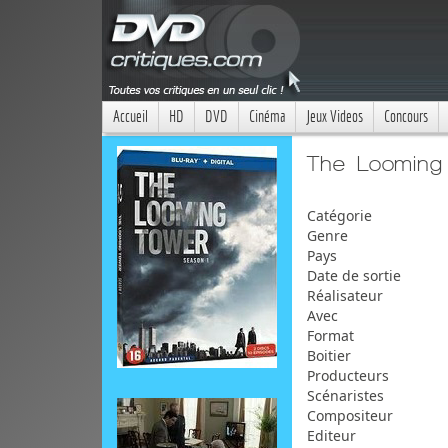
Accueil
HD
DVD
Cinéma
Jeux Videos
Concours
The Looming
Catégorie
Genre
Pays
Date de sortie
Réalisateur
Avec
Format
Boitier
Producteurs
Scénaristes
Compositeur
Editeur