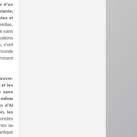
e d’un
tante,
sées et
médias,
re sans
ations
, n’ont
e monde
demment
ouvre-
 et les
e sans
i-même
n d’Al
n, les
oristes
ines au
antique