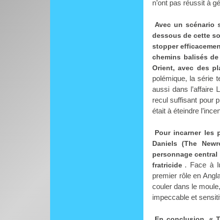
n’ont pas réussit à g
Avec un scénario s
dessous de cette som
stopper efficacemen
chemins balisés de
Orient, avec des pl
polémique, la série t
aussi dans l’affaire
recul suffisant pour 
était à éteindre l’in
Pour incarner les 
Daniels (The Newr
personnage central 
. Face à 
fratricide
premier rôle en Angla
couler dans le moule
impeccable et sensiti
En conclusion, « T