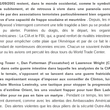
11/09/2001 restent, dans le monde occidental, comme le symbol
 subitement, et de retrouva à vivre dans une paranoïa cons
e par des associations terroristes particulièrement bien organi
. Depuis, les 
uve d’une capacité de frappe soudaine et meurtrière
Hollywood s’interrogent comment une telle tragédie a bien pu se produi
 pu alerter. Pointées du doigts, dés le départ, les organis
icaines : La CIA et le FBI, qui, a grand renfort de rivalités intestines
orer pour empêcher cette plaie que l’Amérique et par de ce fait l
pendant de nombreuses décennies encore. Chacun se souvient évi
 jour ou les avions ont percuté les deux tours du World Trade Center.
g Tower », Dan Futterman (Foxcatcher) et Lawrence Wright (C
dans cette guerre intestine dans laquelle les analystes de la CIA
le terrain, s’opposent et se lancent dans une guerre fratricid
es représentant essaye d’imposer aux conseiller de Clinton, lu
faire Monica Lewinsky, une tactique pour stopper la progressio
s d’extrême Orient, les uns voulant frapper pour tuer Ben Lade
. Pendant ce temps, les terr
rrêter pour ne pas en faire un martyre
ppent durement, comme avec les attentas des Ambassades América
 Des alertes violentes que les deux piliers de la sécurité Outre-Atl