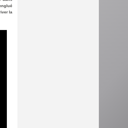
 englué
iver la