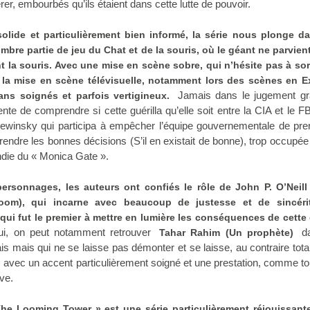
érer, embourbés qu’ils étaient dans cette lutte de pouvoir.
olide et particulièrement bien informé, la série nous plonge da
bre partie de jeu du Chat et de la souris, où le géant ne parvien
t la souris. Avec une mise en scène sobre, qui n’hésite pas à sor
 la mise en scène télévisuelle, notamment lors des scènes en E
Jamais dans le jugement gra
ans soignés et parfois vertigineux.
ente de comprendre si cette guérilla qu’elle soit entre la CIA et le F
 Lewinsky qui participa à empêcher l’équipe gouvernementale de pre
prendre les bonnes décisions (S’il en existait de bonne), trop occupée 
cendie du « Monica Gate ».
personnages, les auteurs ont confiés le rôle de John P. O’Neill
oom), qui incarne avec beaucoup de justesse et de sincéri
qui fut le premier à mettre en lumière les conséquences de cette
lui, on peut notamment retrouver
da
Tahar Rahim (Un prophète)
is mais qui ne se laisse pas démonter et se laisse, au contraire tot
, avec un accent particulièrement soigné et une prestation, comme to
ve.
he Looming Tower » est une série particulièrement réjouissant