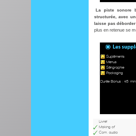
La piste sonore 
structurée, avec un
laisse pas déborder
plus en retenue se m
Supléments
Menus
Sérigraphie
Packaging
Durée Bonus : 45 min
Livret
Making of
Com. audio