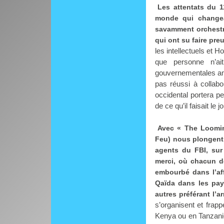
Les attentats du 
monde qui changea
savamment orchestré
qui ont su faire pre
les intellectuels et 
que personne n’ait
gouvernementales amér
pas réussi à collab
occidental portera 
de ce qu’il faisait le
Avec « The Loomin
Feu) nous plongent 
agents du FBI, sur 
merci, où chacun d
embourbé dans l’af
Qaïda dans les pay
autres préférant l’a
s’organisent et fra
Kenya ou en Tanzanie.