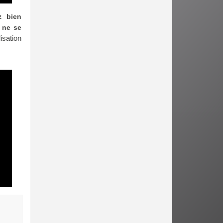
z bien
t ne se
isation