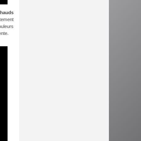
chauds
itement
ouleurs
ente.