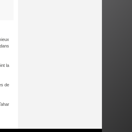
ieux
 dans
nt la
es de
Tahar