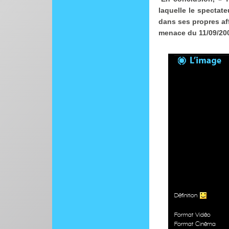
laquelle le spectat
dans ses propres aff
menace du 11/09/20
Définition
Format Vidéo
Format Cinéma