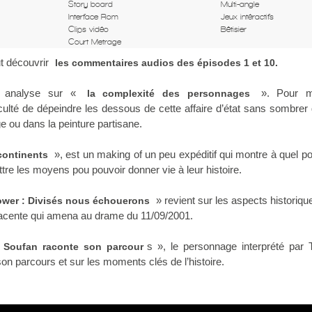
Story board
Multi-angle
Interface Rom
Jeux intéractifs
Clips vidéo
Bêtisier
Court Metrage
t découvrir
les commentaires audios des épisodes 1 et 10.
 analyse sur «
». Pour m
la complexité des personnages
iculté de dépeindre les dessous de cette affaire d’état sans sombrer
ge ou dans la peinture partisane.
», est un making of un peu expéditif qui montre à quel poi
 continents
tre les moyens pou pouvoir donner vie à leur histoire.
» revient sur les aspects historiqu
wer : Divisés nous échouerons
jacente qui amena au drame du 11/09/2001.
s », le personnage interprété par 
 Soufan raconte son parcour
on parcours et sur les moments clés de l’histoire.