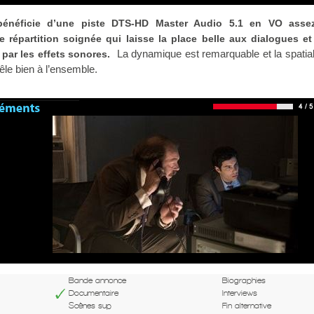
bénéficie d’une piste DTS-HD Master Audio 5.1 en VO asse
e répartition soignée qui laisse la place belle aux dialogues e
La dynamique est remarquable et la spatial
 par les effets sonores.
êle bien à l’ensemble.
Bande annonce
Biographies
Documentaire
Interviews
Scènes sup
Fin alternative