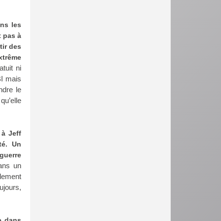
ns les
t pas à
tir des
xtrême
tuit ni
BI mais
ndre le
qu’elle
 à Jeff
té. Un
 guerre
ns un
alement
ujours,
e dans