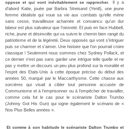
Il y a
oppose et qui vont inévitablement se rapprocher.
d’abord Katie, jouée par Barbra Streisand (Yentl), une jeune
femme idéaliste qui voue sa vie aux combats qu’elle mène
sans cesse, travailleuse acharnée et convaincu qu’un dur
labeur est plus salvateur que l’oisiveté. Et puis en face Hubbell,
riche, jeune et désinvolte qui va suivre le chemin bien rangé du
patriotisme et de la légèreté. Deux opposés qui vont s’intriguer
puis se charmer et s’aimer. Une histoire que l’on pourrait croire
classique ! Seulement nous sommes chez Sydney Pollack, et
ce dernier n’est pas sans garder une intrigue telle quelle et ne
pas y mettre un discours un peu plus profond sur la moralité et
l’esprit des Etats-Unis à cette époque précise du début des
années 50, marqué par le Maccarthysme. Cette chasse aux
sorcières qui visait à cibler tout personne accusée de
Communisme et à l’emprisonner ou à l’empêcher de travailler,
comme cela fut le cas pour le scénariste Dalton Trumbo
(Johnny Got His Gun) qui signe également le scénario de «
Nos Plus Belles années ».
Et comme à son habitude le scénariste Dalton Trumbo et