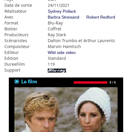
Date de sortie
24/11/2021
Réalisateur
Sydney Pollack
Avec
Barbra Streisand
Robert Redford
Format
Blu-Ray
Boitier
Coffret
Producteurs
Ray Stark
Scénaristes
Dalton Trumbo et Arthur Laurents
Compositeur
Marvin Hamlisch
Editeur
Wild side video
Edition
Standard
DureeFilm
119
Support