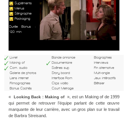
Supléments
Menus
Sérigraphie
Packaging
Durée Bonus :
120 min
Livret
Bande annonce
Biographies
Making of
Documentaire
Interviews
Com. audio
Scènes sup
Fin alternative
Galerie de photos
Story board
Multi-angle
Liens internet
Interface Rom
Jeux intéractifs
Filmographies
Clips vidéo
Bêtisier
Bonus Cachés
Court Metrage
«
», est un Making of de 1999
Looking Back : Making of
qui permet de retrouver l’équipe parlant de cette œuvre
marquante de leur carrière, avec un gros plan sur le travail
de Barbra Streisand.