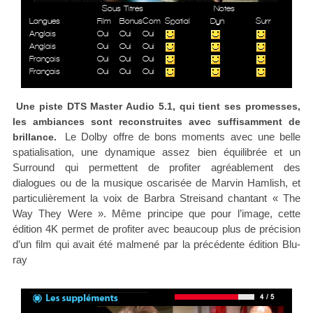
Sous Titres
Notes
Langues
Film
Bonus
Com
Spatial
Dyn
Surr
Anglais
Oui
Oui
Oui
Anglais
Oui
Oui
Oui
Français
Oui
Oui
Oui
Français
Oui
Oui
Oui
Une piste DTS Master Audio 5.1, qui tient ses promesses,
les ambiances sont reconstruites avec suffisamment de
Le Dolby offre de bons moments avec une belle
brillance.
spatialisation, une dynamique assez bien équilibrée et un
Surround qui permettent de profiter agréablement des
dialogues ou de la musique oscarisée de Marvin Hamlish, et
particulièrement la voix de Barbra Streisand chantant « The
Way They Were ». Même principe que pour l’image, cette
édition 4K permet de profiter avec beaucoup plus de précision
d’un film qui avait été malmené par la précédente édition Blu-
ray