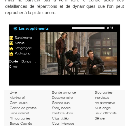
défaillances de répartitions et de dynamiques que l’on peut
reprocher à la piste sonore.
Supléments
Menus
Sérigraphie
Packaging
Durée Bonus :
0 min
Livret
Bande annonce
Biographies
Making of
Documentaire
Interviews
Com. audio
Scènes sup
Fin alternative
Galerie de photos
Story board
Multi-angle
Liens internet
Interface Rom
Jeux intéractifs
Filmographies
Clips vidéo
Bêtisier
Bonus Cachés
Court Metrage