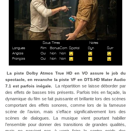
Sous Titres
Notes
Langues
Film
Bonus
Com
Spatial
Dyn
Surr
Anglais
Oui
Non
Non
Français
Oui
Non
Non
La piste Dolby Atmos True HD en VO assure le job du
spectacle, en revanche la piste VF en DTS-HD Mater Audio
La répartition se laisse déborder par
7.1 est parfois inégale.
des effets de basses très présents. Parfois très en façade, la
dynamique du film se fait puissante et brillante lors des scènes
comportant des effets sonores, comme lors de la fameuse
scène de l’avion, mais s’efface significativement lors des
scènes de dialogues. La musique vient pourtant habiller
l’ensemble pour donner des transitions de grandes qualités,
mais ne parvient pas à venir faire le contre poids des