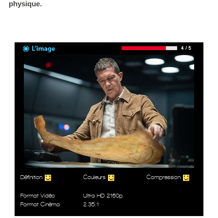
physique.
Définition
Couleurs
Compression
Format Vidéo
Ultra HD 2160p
Format Cinéma
2.35:1