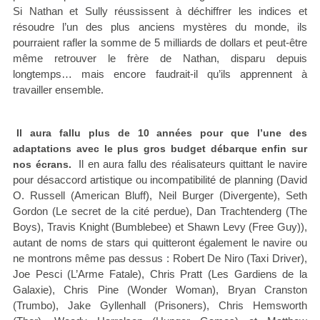
Si Nathan et Sully réussissent à déchiffrer les indices et
résoudre l’un des plus anciens mystères du monde, ils
pourraient rafler la somme de 5 milliards de dollars et peut-être
même retrouver le frère de Nathan, disparu depuis
longtemps… mais encore faudrait-il qu’ils apprennent à
travailler ensemble.
Il aura fallu plus de 10 années pour que l’une des
adaptations avec le plus gros budget débarque enfin sur
Il en aura fallu des réalisateurs quittant le navire
nos écrans.
pour désaccord artistique ou incompatibilité de planning (David
O. Russell (American Bluff), Neil Burger (Divergente), Seth
Gordon (Le secret de la cité perdue), Dan Trachtenderg (The
Boys), Travis Knight (Bumblebee) et Shawn Levy (Free Guy)),
autant de noms de stars qui quitteront également le navire ou
ne montrons même pas dessus : Robert De Niro (Taxi Driver),
Joe Pesci (L’Arme Fatale), Chris Pratt (Les Gardiens de la
Galaxie), Chris Pine (Wonder Woman), Bryan Cranston
(Trumbo), Jake Gyllenhall (Prisoners), Chris Hemsworth