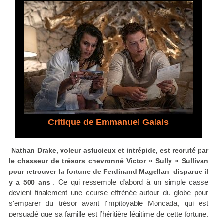
Critique de Emmanuel Galais
Nathan Drake, voleur astucieux et intrépide, est recruté par
le chasseur de trésors chevronné Victor « Sully » Sullivan
pour retrouver la fortune de Ferdinand Magellan, disparue il
. Ce qui ressemble d’abord à un simple casse
y a 500 ans
devient finalement une course effrénée autour du globe pour
s’emparer du trésor avant l’impitoyable Moncada, qui est
persuadé que sa famille est l’héritière légitime de cette fortune.