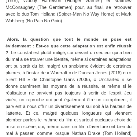
(Thor), Woody Harrelson (Hunger Games) et Matthew
McConaughey (The Gentlemen) pour, au final, se retrouver
avec le duo Tom Holland (Spider-Man No Way Home) et Mark
Wahlberg (No Pain No Gain).
Alors, la question que tout le monde se pose est
évidemment : Est-ce que cette adaptation est enfin réussit
Le constat est plutôt mitigé, car devant un secteur qui a bien
?
du mal a se trouver une identité, même si certaines adaptations
ont pu sortir du lot, malgré un snobisme évident de certaines
plumes, à l’instar de « Warcraft » de Duncan Jones (2016) ou «
Silent Hill » de Christophe Gans (2006), « Uncharted » se
donne carrément les moyens de la réussite, et même si le
réalisateur ne parvient pas toujours à sortir de l’esprit Jeu
vidéo, un reproche qui peut également être un compliment, il
parvient à nous offrir un divertissement sui soit à la hauteur de
l’attente. Et ce, malgré quelques longueurs qui viennent
plomber parfois le rythme du film et surtout quelques choix de
mise en scène, qui, même dans un film d’aventure ont bien du
mal à passer, comme lorsque Nathan Drake (Tom Holland)