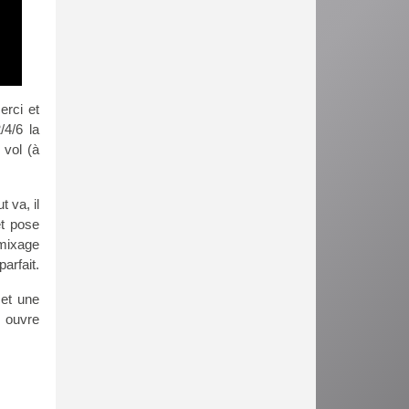
erci et
/4/6 la
 vol (à
 va, il
et pose
 mixage
arfait.
 et une
 ouvre