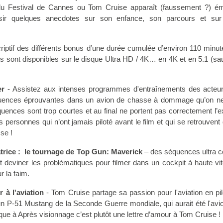
du Festival de Cannes ou Tom Cruise apparaît (faussement ?) é
isir quelques anecdotes sur son enfance, son parcours et su
riptif des différents bonus d’une durée cumulée d’environ 110 minut
s sont disponibles sur le disque Ultra HD / 4K… en 4K et en 5.1 (sau
er
- Assistez aux intenses programmes d'entraînements des acteu
uences éprouvantes dans un avion de chasse
à
dommage qu’on ne
quences sont trop courtes et au final ne portent pas correctement l’ex
des personnes qui n’ont jamais piloté avant le film et qui se retrouvent
se !
trice : le tournage de Top Gun: Maverick
– des séquences ultra c
nt deviner les problématiques pour filmer dans un cockpit à haute vi
r la faim.
 à l'aviation
- Tom Cruise partage sa passion pour l'aviation en pil
un P-51 Mustang de la Seconde Guerre mondiale, qui aurait été l'avi
oque
à
Après visionnage c’est plutôt une lettre d’amour à Tom Cruise !