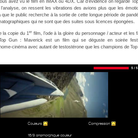
 vous avez vu le film en IMAX ou 4DX. Car d’évidence on regarde To
l’analyse, on ressent les vibrations des avions plus que les émoti
 que le public recherche à la sortie de cette longue période de pand
matographiques qui ne sont que des suites sous licences épongées.
er
 la copie du 1
film, l’ode à la gloire du personnage / acteur et les f
 Top Gun : Maverick est un film qui se déguste en soirée festi
 home-cinéma avec autant de testostérone que les champions de Top
Couleurs
Compression
16/9 anamorphique couleur