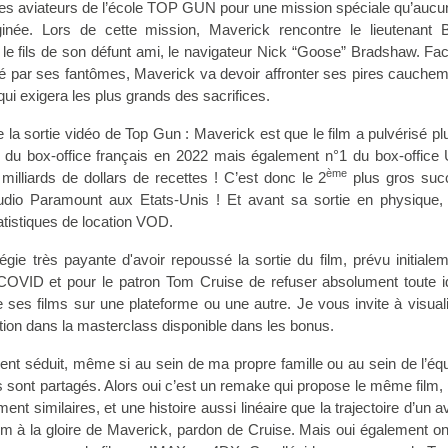
s aviateurs de l’école TOP GUN pour une mission spéciale qu’aucun
ginée. Lors de cette mission, Maverick rencontre le lieutenant 
le fils de son défunt ami, le navigateur Nick “Goose” Bradshaw. Fa
nté par ses fantômes, Maverick va devoir affronter ses pires cauche
ui exigera les plus grands des sacrifices.
 la sortie vidéo de Top Gun : Maverick est que le film a pulvérisé pl
1 du box-office français en 2022 mais également n°1 du box-office
ème
 milliards de dollars de recettes !
C’est donc le 2
plus gros suc
studio Paramount aux Etats-Unis !
Et avant sa sortie en physique, 
atistiques de location VOD.
égie très payante d'avoir repoussé la sortie du film, prévu initiale
OVID et pour le patron Tom Cruise de refuser absolument toute 
e ses films sur une plateforme ou une autre. Je vous invite à visual
tion dans la masterclass disponible dans les bonus.
ent séduit, même si au sein de ma propre famille ou au sein de l’éq
 sont partagés. Alors oui c’est un remake qui propose le même film, 
nt similaires, et une histoire aussi linéaire que la trajectoire d’un a
film à la gloire de Maverick, pardon de Cruise. Mais oui également o