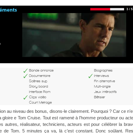
n
Bande annonce
Biographies
Documentaire
Interviews
Scènes sup
Fin alternative
Story board
Multi-angle
Interface Rom
Jeux intéractifs
Clips vidéo
Bêtisier
Court Metrage
ion au niveau des bonus, disons-le clairement. Pourquoi ? Car ce n’e
la gloire e Tom Cruise. Tout est ramené à l’homme producteur ou acte
es autres, réalisateur, techniciens, acteurs est pour célébrer la brav
ote de Tom. 5 minutes ça va, là c’est constant. Donc soûlant. Res