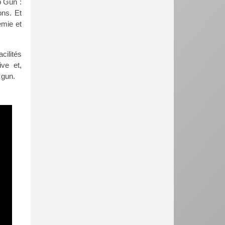
p Gun :
ons. Et
émie et
acilités
ve et,
 gun.