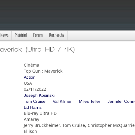
News
Matériel
Forum
Recherche
verick (Ultra HD / 4K)
Cinéma
Top Gun : Maverick
Action
USA
02/11/2022
Joseph Kosinski
Tom Cruise
Val Kilmer
Miles Teller
Jennifer Conne
Ed Harris
Blu-ray Ultra HD
Amaray
Jerry Bruckheimer, Tom Cruise, Christopher McQuarrie
Ellison