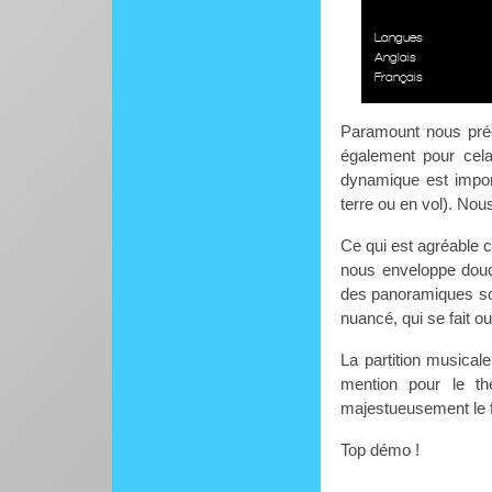
Langues
Anglais
Français
Paramount nous préc
également pour cela
dynamique est impor
terre ou en vol). No
Ce qui est agréable c
nous enveloppe douc
des panoramiques so
nuancé, qui se fait ou
La partition musica
mention pour le t
majestueusement le f
Top démo !