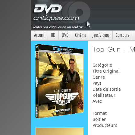
Accueil
HD
DVD
Cinéma
Jeux Videos
Concours
Top Gun : Ma
Catégorie
Titre Original
Genre
Pays
Date de sortie
Réalisateur
Avec
Format
Boitier
Producteurs