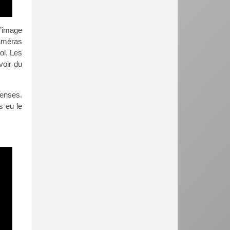
d’image
caméras
ol. Les
voir du
tenses.
s eu le