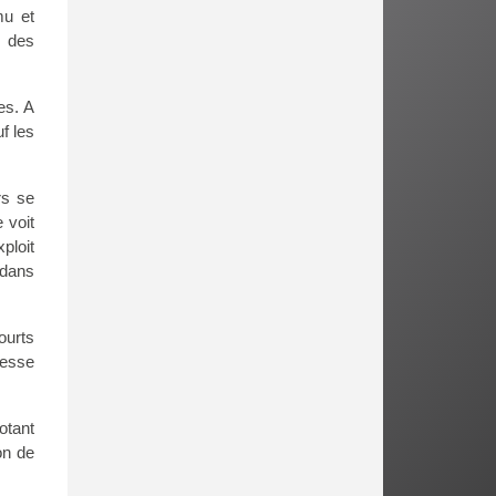
mu et
r des
es. A
f les
rs se
 voit
ploit
 dans
ourts
tesse
otant
on de