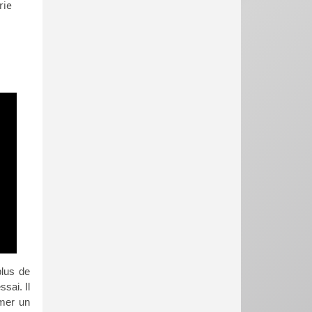
rie
plus de
sai. Il
rmer un