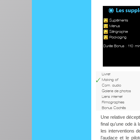
Supléments
Menus
Sérigraphie
Packaging
Durée Bonus : 110 mi
Livret
Making of
Com. audio
Galerie de photos
Liens internet
Filmographies
Bonus Cachés
Une relative décept
final qu’une ode à 
les interventions d
l’audace et le pil