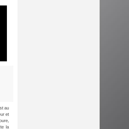
st au
ur et
oure,
te la