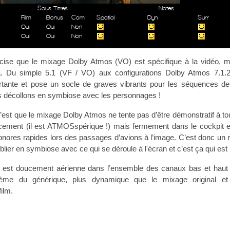
Sous Titres
Notes
Film
Bonus
Com
Spatial
Dyn
Surr
Oui
Oui
Non
Oui
Oui
Non
ise que le mixage Dolby Atmos (VO) est spécifique à la vidéo, m
. Du simple 5.1 (VF / VO) aux configurations Dolby Atmos 7.1.2
tante et pose un socle de graves vibrants pour les séquences de
us décollons en symbiose avec les personnages !
’est que le mixage Dolby Atmos ne tente pas d’être démonstratif à tout
ement (il est ATMOSspérique !) mais fermement dans le cockpit 
nores rapides lors des passages d’avions à l’image. C’est donc un
blier en symbiose avec ce qui se déroule à l'écran et c’est ça qui est p
le est doucement aérienne dans l’ensemble des canaux bas et haut
hème du générique, plus dynamique que le mixage original et
ilm.