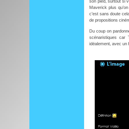
son pied, surtout si
Maverick plus qu’on 
c’est sans doute cela
de propositions ciné
Du coup on pardonne
scénaristiques car
idéalement, avec un
Définition
Format Vidéo