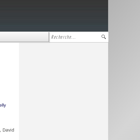
lly
, David