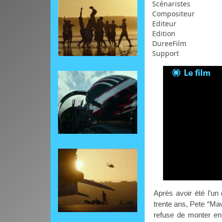
Scénaristes
Compositeur
Editeur
Edition
DureeFilm
Support
Après avoir été l’un
trente ans, Pete “Mav
refuse de monter en 