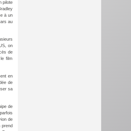
 pilote
Bradley
ce à un
mars au
usieurs
 US, on
cès de
le film
ment en
idée de
iser sa
uipe de
parfois
vion de
n prend