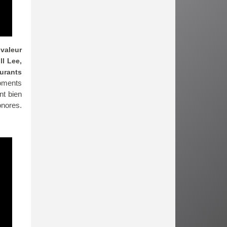
valeur
ll Lee,
urants
oments
nt bien
onores.