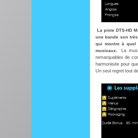
Langues
Anglais
Français
La piste DTS-HD Ma
une bande son très 
qui montre à quel 
La musi
musicaux.
remarquables de com
harmonisée pour que 
Un seul regret tout 
Supléments
Menus
Sérigraphie
Packaging
Durée Bonus : 90 min