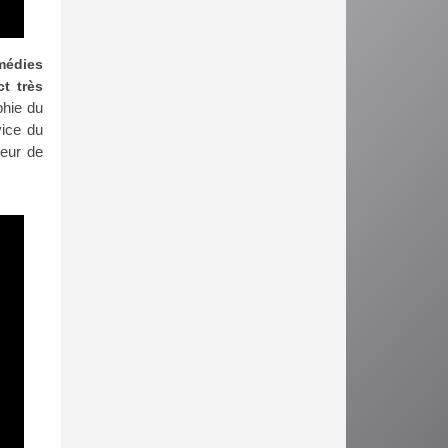
médies
t très
phie du
vice du
teur de