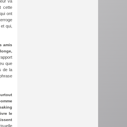
teur va
t cette
qui ont
terroge
et qui,
es amis
llonge,
rapport
peu que
s de la
 phrase
urtout
 comme
eaking
ivre le
aissent
visuelle