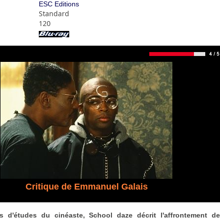
ESC Editions
Standard
120
Critique de Emmanuel Galais
s d'études du cinéaste, School daze décrit l'affrontement d