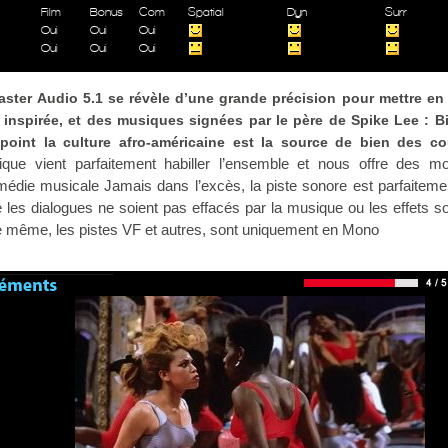
Film
Bonus
Com
Spatial
Dyn
Surr
Oui
Oui
Oui
Oui
Oui
Oui
ster Audio 5.1 se révèle d’une grande précision pour mettre en 
inspirée, et des musiques signées par le père de Spike Lee : Bi
point la culture afro-américaine est la source de bien des co
que vient parfaitement habiller l’ensemble et nous offre des m
édie musicale Jamais dans l’excès, la piste sonore est parfaiteme
les dialogues ne soient pas effacés par la musique ou les effets s
de même, les pistes VF et autres, sont uniquement en Mono