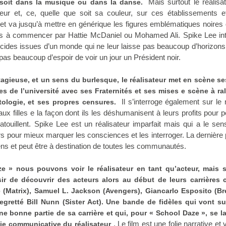
Mais surtout le réalisa
soit dans la musique ou dans la danse.
teur et, ce, quelle que soit sa couleur, sur ces établissements e
 et va jusqu’à mettre en générique les figures emblématiques noires 
ères à commencer par Hattie McDaniel ou Mohamed Ali. Spike Lee in
icides issues d’un monde qui ne leur laisse pas beaucoup d’horizons 
 pas beaucoup d’espoir de voir un jour un Président noir.
tagieuse, et un sens du burlesque, le réalisateur met en scène s
s de l’université avec ses Fraternités et ses mises e scène à ra
Il s’interroge également sur le 
ologie, et ses propres censures.
ux filles e la façon dont ils les déshumanisent à leurs profits pour 
touillent. Spike Lee est un réalisateur imparfait mais qui a le sen
rs pour mieux marquer les consciences et les interroger. La dernière
ens et peut être à destination de toutes les communautés.
 » nous pouvons voir le réalisateur en tant qu’acteur, mais s
sir de découvrir des acteurs alors au début de leurs carrières
(Matrix), Samuel L. Jackson (Avengers), Giancarlo Esposito (Br
egretté Bill Nunn (Sister Act). Une bande de fidèles qui vont su
ne bonne partie de sa carrière et qui, pour « School Daze », se l
. Le film est une folie narrative et 
lie communicative du réalisateur