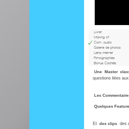
Livret
Making of
Com. audio
Galerie de photos
Liens internet
Filmographies
Bonus Cachés
Une Master clas
questions liées au
Les Commentaire
Quelques Featur
Et
des c
des clips