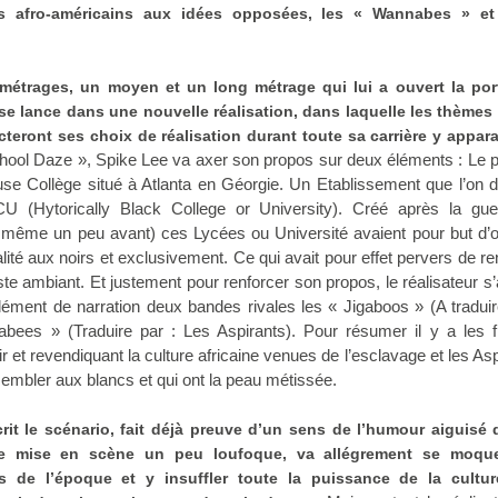
ts afro-américains aux idées opposées, les « Wannabes » et
-métrages, un moyen et un long métrage qui lui a ouvert la por
se lance dans une nouvelle réalisation, dans laquelle les thèmes 
cteront ses choix de réalisation durant toute sa carrière y appar
hool Daze », Spike Lee va axer son propos sur deux éléments : Le 
se Collège situé à Atlanta en Géorgie. Un Etablissement que l’on 
U (Hytorically Black College or University). Créé après la gue
même un peu avant) ces Lycées ou Université avaient pour but d’of
té aux noirs et exclusivement. Ce qui avait pour effet pervers de re
iste ambiant. Et justement pour renforcer son propos, le réalisateur 
ment de narration deux bandes rivales les « Jigaboos » (A traduir
bees » (Traduire par : Les Aspirants). Pour résumer il y a les fi
r et revendiquant la culture africaine venues de l’esclavage et les Asp
sembler aux blancs et qui ont la peau métissée.
rit le scénario, fait déjà preuve d’un sens de l’humour aiguisé 
e mise en scène un peu loufoque, va allégrement se moqu
 de l’époque et y insuffler toute la puissance de la cultur