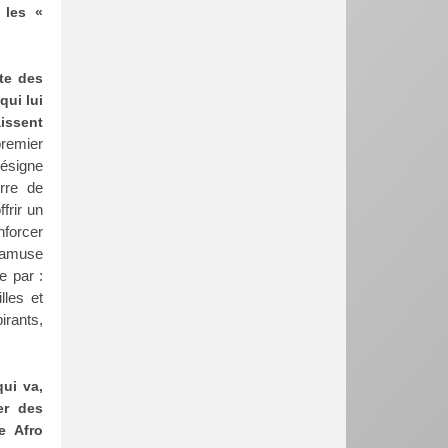
 les «
te des
qui lui
aissent
premier
désigne
rre de
frir un
nforcer
s’amuse
e par :
lles et
irants,
qui va,
er des
e Afro