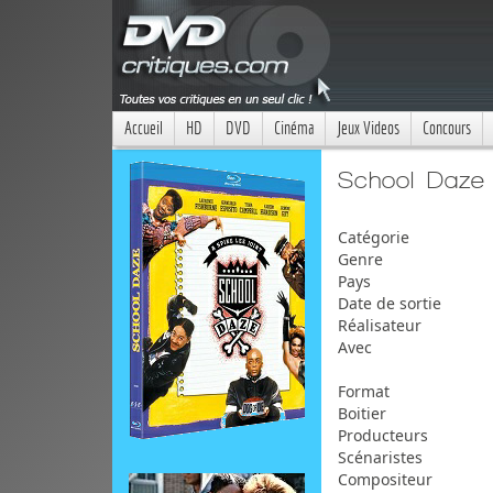
Accueil
HD
DVD
Cinéma
Jeux Videos
Concours
School Daze
Catégorie
Genre
Pays
Date de sortie
Réalisateur
Avec
Format
Boitier
Producteurs
Scénaristes
Compositeur