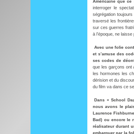
Américaine que ce 
interroger le specta
ségrégation toujours
traversé les fronti
sur ces guerres fratr
à l’époque, ne laisse
Avec une folie con
et s’amuse des code
ses codes de déont
que les garçons ont a
les hormones les cha
dérision et du discou
du film va dans ce s
Dans « School Daze
nous avons le plai
Laurence Fishburne 
Bad) ou encore le r
réalisateur durant u
embarquer par la fo