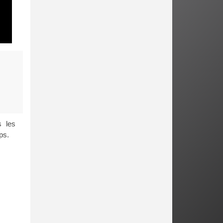
s les
ps.