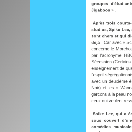
groupes d'étudian
.
Jigaboos »
Après trois courts
studios, Spike Lee, 
sont chers et qui di
. Car avec « Sc
déjà
concerne le Morehou
par l’acronyme HBC
Sécession (Certains 
enseignement de quali
l’esprit ségrégationn
avec un deuxième élé
Noir) et les « Wanna
garçons à la peau noi
ceux qui veulent res
Spike Lee, qui a éc
sous couvert d’un
comédies musicales