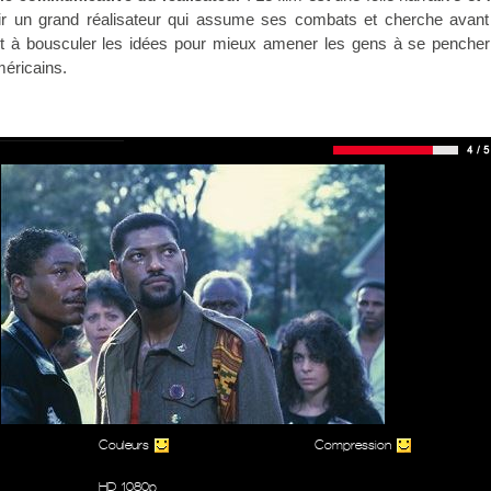
ir un grand réalisateur qui assume ses combats et cherche avant
out à bousculer les idées pour mieux amener les gens à se pencher
méricains.
Couleurs
Compression
HD 1080p