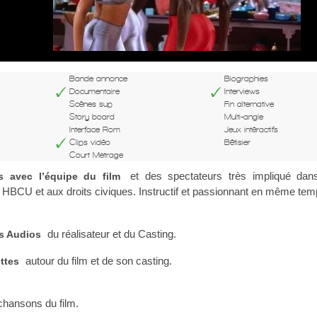
Bande annonce
Biographies
Documentaire
Interviews
Scènes sup
Fin alternative
Story board
Multi-angle
Interface Rom
Jeux intéractifs
Clips vidéo
Bêtisier
Court Metrage
et des spectateurs très impliqué dan
s avec l’équipe du film
x HBCU et aux droits civiques. Instructif et passionnant en même tem
du réalisateur et du Casting.
s Audios
autour du film et de son casting.
ettes
hansons du film.