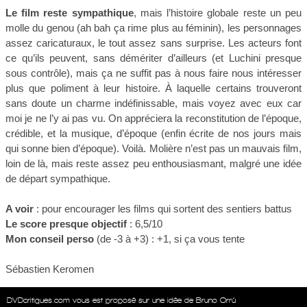
Le film reste sympathique
, mais l’histoire globale reste un peu
molle du genou (ah bah ça rime plus au féminin), les personnages
assez caricaturaux, le tout assez sans surprise. Les acteurs font
ce qu’ils peuvent, sans démériter d’ailleurs (et Luchini presque
sous contrôle), mais ça ne suffit pas à nous faire nous intéresser
plus que poliment à leur histoire. À laquelle certains trouveront
sans doute un charme indéfinissable, mais voyez avec eux car
moi je ne l’y ai pas vu. On appréciera la reconstitution de l’époque,
crédible, et la musique, d’époque (enfin écrite de nos jours mais
qui sonne bien d’époque). Voilà. Molière n’est pas un mauvais film,
loin de là, mais reste assez peu enthousiasmant, malgré une idée
de départ sympathique.
A voir
: pour encourager les films qui sortent des sentiers battus
Le score presque objectif
: 6,5/10
Mon conseil perso
(de -3 à +3) : +1, si ça vous tente
Sébastien Keromen
DVDcritiques.com vous est proposé sur une idée de Bruno Orrú