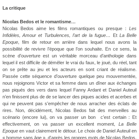
La critique
Nicolas Bedos et le romantisme…
Nicolas Bedos aime les films romantiques ou presque :
Les
Infidèles, Amour et Turbulences, l’art de la fugue
… Et
La Belle
Epoque
, film de retour en arrière dans lequel nous avons la
possibilité de revivre l’époque que l’on souhaite. En ce sens, la
scène d’ouverture est un véritable morceau d’anthologie dans
lequel il est difficile de démêler le vrai du faux, le joué, du réel, tant
on se prête au jeu et les acteurs en sont criant de réalisme.
Passée cette séquence d’ouverture quelque peu mouvementée,
nous rejoignons Victor et sa femme dans un dîner aux échanges
pas piqués des vers dans lequel Fanny Ardant et Daniel Auteuil
n’en finissent plus de de se lancer des piques acides et acerbes et
qui ne peuvent pas s’empêcher de nous arracher des éclats de
rires. Non, décidément, Nicolas Bedos fait des merveilles au
scénario (encore lui), on va passer un bon c’est certain : Et
effectivement, on va passer un excellent moment,
La Belle
Epoque
en vaut clairement le détour. Le choix de Daniel Auteuil en
« homme sans âge », d'après les propres mots de Nicolas Bedos,