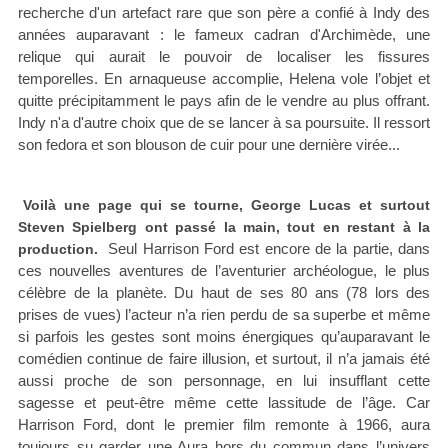
recherche d'un artefact rare que son père a confié à Indy des
années auparavant : le fameux cadran d'Archimède, une
relique qui aurait le pouvoir de localiser les fissures
temporelles. En arnaqueuse accomplie, Helena vole l’objet et
quitte précipitamment le pays afin de le vendre au plus offrant.
Indy n'a d'autre choix que de se lancer à sa poursuite. Il ressort
son fedora et son blouson de cuir pour une dernière virée...
Voilà une page qui se tourne, George Lucas et surtout
Steven Spielberg ont passé la main, tout en restant à la
Seul Harrison Ford est encore de la partie, dans
production.
ces nouvelles aventures de l’aventurier archéologue, le plus
célèbre de la planète. Du haut de ses 80 ans (78 lors des
prises de vues) l’acteur n’a rien perdu de sa superbe et même
si parfois les gestes sont moins énergiques qu’auparavant le
comédien continue de faire illusion, et surtout, il n’a jamais été
aussi proche de son personnage, en lui insufflant cette
sagesse et peut-être même cette lassitude de l’âge. Car
Harrison Ford, dont le premier film remonte à 1966, aura
toujours su garder une Aura hors du commun dans l’univers