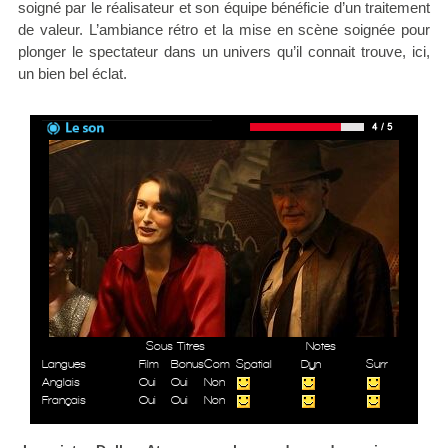
soigné par le réalisateur et son équipe bénéficie d’un traitement
de valeur. L’ambiance rétro et la mise en scène soignée pour
plonger le spectateur dans un univers qu’il connait trouve, ici,
un bien bel éclat.
Sous Titres
Notes
Langues
Film
Bonus
Com
Spatial
Dyn
Surr
Anglais
Oui
Oui
Non
Français
Oui
Oui
Non