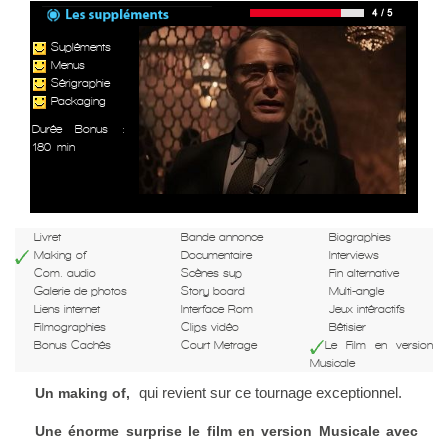
Supléments
Menus
Sérigraphie
Packaging
Durée Bonus :
180 min
Livret
Bande annonce
Biographies
Making of
Documentaire
Interviews
Com. audio
Scènes sup
Fin alternative
Galerie de photos
Story board
Multi-angle
Liens internet
Interface Rom
Jeux intéractifs
Filmographies
Clips vidéo
Bêtisier
Bonus Cachés
Court Metrage
Le Film en version
Musicale
qui revient sur ce tournage exceptionnel.
Un making of,
Une énorme surprise le film en version Musicale avec