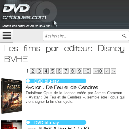
Les films par editeur: Disney
BVHE
1
2
3
4
5
6
7
8
9
10
+10
<
>
Avatar : De Feu et de Cendres
Troisième Opus de la licence créée par James Cameron :
« Avatar : De Feu et de Cendres », semble être l’opus qui
vient signer la fin d’un cycle.
Tron ARES (Ultra HD / 4K)