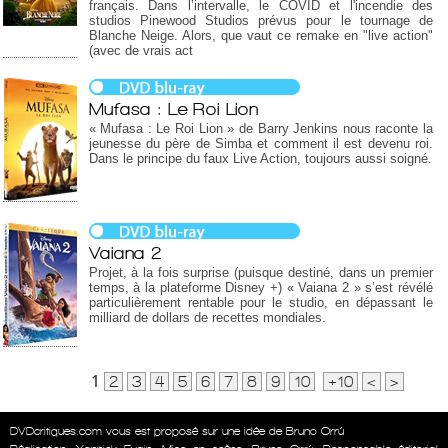
français. Dans l’intervalle, le COVID et l'incendie des
studios Pinewood Studios prévus pour le tournage de
Blanche Neige. Alors, que vaut ce remake en "live action"
(avec de vrais act
Mufasa : Le Roi Lion
« Mufasa : Le Roi Lion » de Barry Jenkins nous raconte la
jeunesse du père de Simba et comment il est devenu roi.
Dans le principe du faux Live Action, toujours aussi soigné.
Vaiana 2
Projet, à la fois surprise (puisque destiné, dans un premier
temps, à la plateforme Disney +) « Vaiana 2 » s’est révélé
particulièrement rentable pour le studio, en dépassant le
milliard de dollars de recettes mondiales.
1
2
3
4
5
6
7
8
9
10
+10
<
>
DVDcritiques.com vous est proposé sur une idée de Bruno Orrú