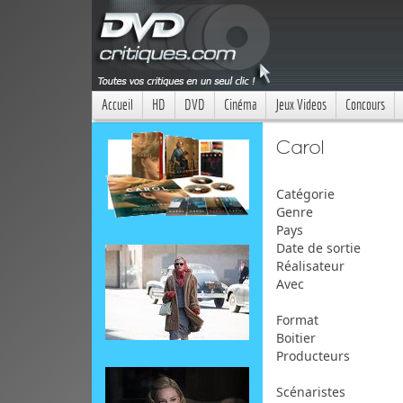
Accueil
HD
DVD
Cinéma
Jeux Videos
Concours
Carol
Catégorie
Genre
Pays
Date de sortie
Réalisateur
Avec
Format
Boitier
Producteurs
Scénaristes