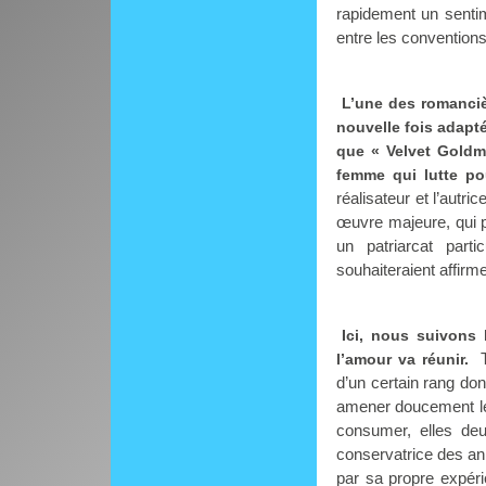
rapidement un senti
entre les conventions 
L’une des romanciè
nouvelle fois adapté
que « Velvet Goldm
femme qui lutte po
réalisateur et l’autr
œuvre majeure, qui 
un patriarcat part
souhaiteraient affirme
Ici, nous suivons
l’amour va réunir.
d’un certain rang do
amener doucement les
consumer, elles deu
conservatrice des ann
par sa propre expéri