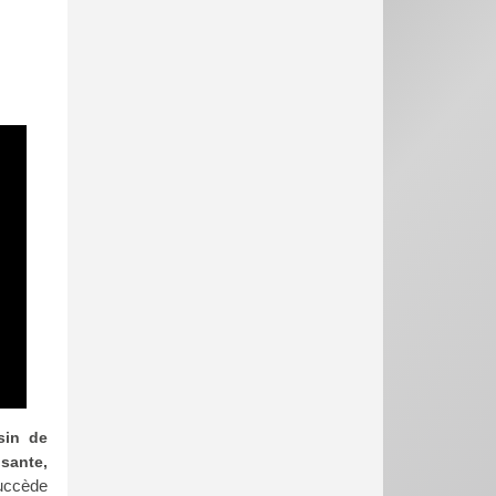
sin de
sante,
uccède