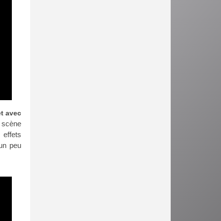
et avec
n scène
 effets
 un peu