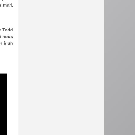
n mari,
de Todd
ui nous
r à un