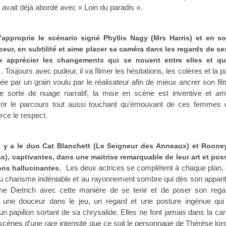
l avait déjà abordé avec « Loin du paradis ».
 s’approprie le scénario signé Phyllis Nagy (Mrs Harris) et en s
eur, en subtilité et aime placer sa caméra dans les regards de s
x apprécier les changements qui se nouent entre elles et qu
. Toujours avec pudeur, il va filmer les hésitations, les colères et la 
e par un grain voulu par le réalisateur afin de mieux ancrer son fi
e sorte de nuage narratif, la mise en scène est inventive et a
rir le parcours tout aussi touchant qu’émouvant de ces femmes 
orce le respect.
 il y a le duo Cat Blanchett (Le Seigneur des Anneaux) et Roone
s), captivantes, dans une maitrise remarquable de leur art et po
Les deux actrices se complètent à chaque plan,
ons hallucinantes.
au charisme indéniable et au rayonnement sombre qui dès son appariti
e Dietrich avec cette manière de se tenir et de poser son rega
une douceur dans le jeu, un regard et une posture ingénue qui
 papillon sortant de sa chrysalide. Elles ne font jamais dans la car
cènes d’une rare intensité que ce soit le personnage de Thérèse lors