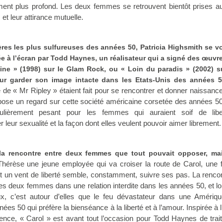
ment plus profond. Les deux femmes se retrouvent bientôt prises a
et leur attirance mutuelle.
res les plus sulfureuses des années 50, Patricia Highsmith se v
e à l’écran par Todd Haynes, un réalisateur qui a signé des œuvre
ine » (1998) sur le Glam Rock, ou « Loin du paradis » (2002) s
ur garder son image intacte dans les Etats-Unis des années 
ice de « Mr Ripley » étaient fait pour se rencontrer et donner naissanc
pose un regard sur cette société américaine corsetée des années 5
iculièrement pesant pour les femmes qui auraient soif de libe
r leur sexualité et la façon dont elles veulent pouvoir aimer librement.
 la rencontre entre deux femmes que tout pouvait opposer, ma
Thérèse une jeune employée qui va croiser la route de Carol, un
nt un vent de liberté semble, constamment, suivre ses pas. La renco
 deux femmes dans une relation interdite dans les années 50, et lo
x, c’est autour d’elles que le feu dévastateur dans une Amériqu
ées 50 qui préfère la bienséance à la liberté et à l’amour. Inspirée à l
ence, « Carol » est avant tout l’occasion pour Todd Haynes de trai