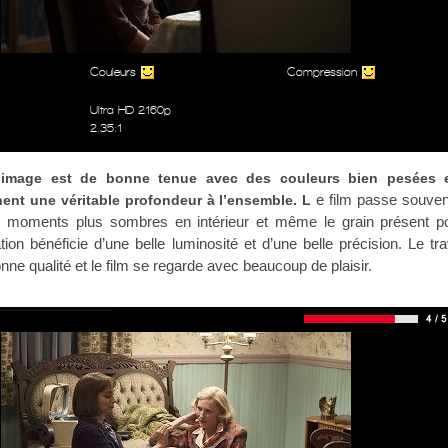
Couleurs
Compression
Ultra HD 2160p
2.35:1
l’image est de bonne tenue avec des couleurs bien pesées 
e film passe souven
ent une véritable profondeur à l’ensemble. L
s moments plus sombres en intérieur et même le grain présent p
tion bénéficie d’une belle luminosité et d’une belle précision. Le tra
onne qualité et le film se regarde avec beaucoup de plaisir.