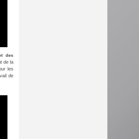
et des
t de la
our les
vail de