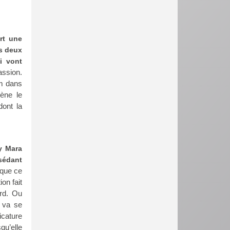
ort une
es deux
i vont
passion.
lm dans
mène le
dont la
y Mara
ssédant
 que ce
on fait
rd. Ou
 va se
icature
qu’elle