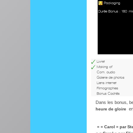
Packaging
Durée Bonus : 180 mi
Livret
Making of
Com. audio
Galerie de photos
Liens internet
Filmographies
Bonus Cachés
Dans les bonus, 
en
heure de gloire
« « Carol » par S