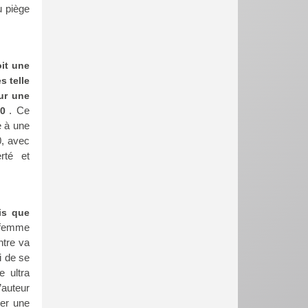
u piège
oit une
s telle
ur une
. Ce
50
e à une
0, avec
rté et
is que
e femme
ntre va
i de se
e ultra
’auteur
ter une