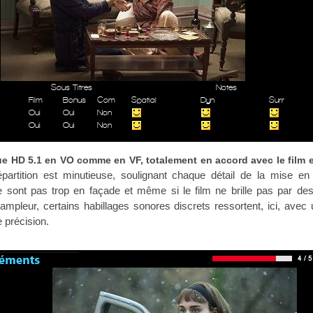
Sous Titres
Notes
Film
Bonus
Com
Spatial
Dyn
Surr
Oui
Oui
Non
Oui
Oui
Non
ue HD 5.1 en VO comme en VF, totalement en accord avec le film 
épartition est minutieuse, soulignant chaque détail de la mise e
 sont pas trop en façade et même si le film ne brille pas par des
mpleur, certains habillages sonores discrets ressortent, ici, avec
e précision.