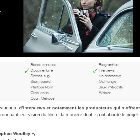
n
Bande annonce
Biographies
Documentaire
Interviews
Scènes sup
Fin alternative
Story board
Multi-angle
Interface Rom
Jeux intéractifs
Clips vidéo
Bêtisier
Court Metrage
beaucoup
d’interviews et notamment les producteurs qui s’offrent
 donnant leur vision du film et la manière dont ils ont abordé le projet 
tephen Woolley »,