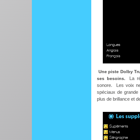
Langues
Anglais
Français
Une piste Dolby Tr
La r
ses besoins.
sonore. Les voix ne
spéciaux de grande a
plus de brillance et d
Supléments
Menus
Sérigraphie