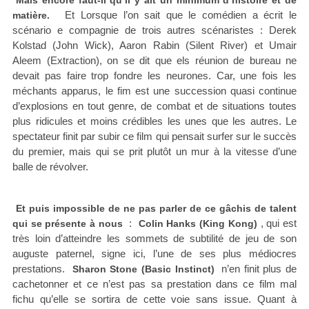
Mais encore faut-il qu’il y ait un minimum d’histoire et de
Et Lorsque l’on sait que le comédien a écrit le
matière.
scénario e compagnie de trois autres scénaristes : Derek
Kolstad (John Wick), Aaron Rabin (Silent River) et Umair
Aleem (Extraction), on se dit que els réunion de bureau ne
devait pas faire trop fondre les neurones. Car, une fois les
méchants apparus, le fim est une succession quasi continue
d’explosions en tout genre, de combat et de situations toutes
plus ridicules et moins crédibles les unes que les autres. Le
spectateur finit par subir ce film qui pensait surfer sur le succès
du premier, mais qui se prit plutôt un mur à la vitesse d’une
balle de révolver.
Et puis impossible de ne pas parler de ce gâchis de talent
:
, qui est
qui se présente à nous
Colin Hanks (King Kong)
très loin d’atteindre les sommets de subtilité de jeu de son
auguste paternel, signe ici, l’une de ses plus médiocres
prestations.
n’en finit plus de
Sharon Stone (Basic Instinct)
cachetonner et ce n’est pas sa prestation dans ce film mal
fichu qu’elle se sortira de cette voie sans issue. Quant à