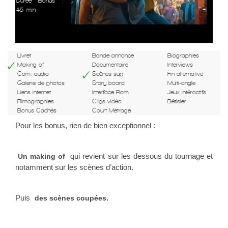
Durée Bonus :
45 min
Livret
Bande annonce
Biographies
Making of
Documentaire
Interviews
Com. audio
Scènes sup
Fin alternative
Galerie de photos
Story board
Multi-angle
Liens internet
Interface Rom
Jeux intéractifs
Filmographies
Clips vidéo
Bêtisier
Bonus Cachés
Court Metrage
Pour les bonus, rien de bien exceptionnel :
qui revient sur les dessous du tournage et
Un making of
notamment sur les scènes d’action.
Puis
des scènes coupées.