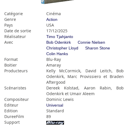
Catégorie
Cinéma
Genre
Action
Pays
USA
Date de sortie
17/12/2025
Réalisateur
Timo Tjahjanto
Avec
Bob Odenkirk
Connie Nielsen
Christopher Lloyd
Sharon Stone
Colin Hanks
Format
Blu-Ray
Boitier
Amaray
Producteurs
Kelly McCormick, David Leitch, Bob
Odenkirk, Marc Provissiero et Braden
Aftergood
Scénaristes
Dereek Kolstad, Aaron Rabin, Bob
Odenkirk et Umair Aleem
Compositeur
Dominic Lewis
Editeur
Universal
Edition
Standard
DureeFilm
89
Support