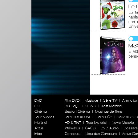
Le 
Le Gr
habit
son 
Unive
M3G
« M3
pens
DVD
Film DVD
|
Musique
|
Série TV
|
Animatio
HD
Blu-Ray
|
HD-DVD
|
Test Materiel
Cinéma
Section Cinéma
|
Musique de films
Jeux Vidéos
Jeux XBOX ONE
|
Jeux PS3
|
Jeux XBOX3
Matériel
HD & TNT
|
Test Materiel
|
News Materiel
Actus
Interviews
|
SACD
|
DVD Audio
|
Dossiers
Infos
Concours
|
Liste des Concours
|
Actus Co