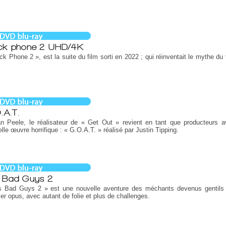
ck phone 2 UHD/4K
ck Phone 2 », est la suite du film sorti en 2022 ; qui réinventait le mythe du
.
.A.T.
an Peele, le réalisateur de « Get Out » revient en tant que producteurs 
lle œuvre horrifique : « G.O.A.T. » réalisé par Justin Tipping.
 Bad Guys 2
s Bad Guys 2 » est une nouvelle aventure des méchants devenus gentils
er opus, avec autant de folie et plus de challenges.