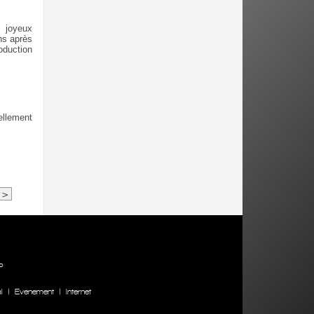
s joyeux
ans après
oduction
ellement
>
P
l
|
Evenement
|
Internet