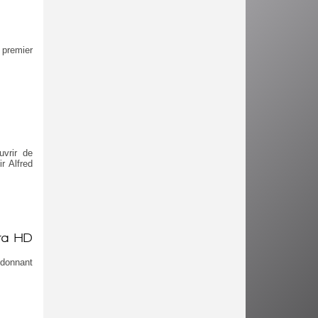
 premier
uvrir de
r Alfred
tra HD
donnant