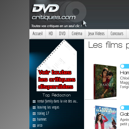
Accueil
HD
DVD
Cinéma
Jeux Videos
Concours
Les films 
Ha
Chlo
Maggi
l’ori
Top Rédaction
rental family dans la vie des au...
leaving las vegas
stalag 17
Gab
hamnet
Après
petit
arco