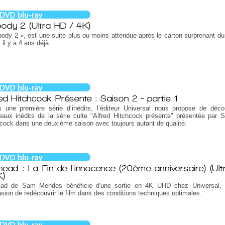
ody 2 (Ultra HD / 4K)
ody 2 », est une suite plus ou moins attendue après le carton surprenant du
 il y a 4 ans déjà.
red Hitchcock Présente : Saison 2 - partie 1
s une première série d’inédits, l’éditeur Universal nous propose de déco
aux inédits de la série culte "Alfred Hitchcock présente" présentée par Si
cock dans une deuxième saison avec toujours autant de qualité.
head : La Fin de l'innocence (20ème anniversaire) (Ul
K)
ead de Sam Mendes bénéficie d'une sortie en 4K UHD chez Universal, 
asion de redécouvrir le film dans des conditions techniques optimales.