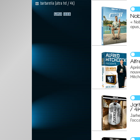
barbarella (ultra hd / 4k)
Nob
« Nob
opus,
Alf
Aprè
nouve
Hitch
Jar
/ 4
Jarh
l'occ