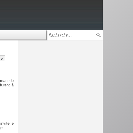
>
roman de
furent à
invite le
ge.