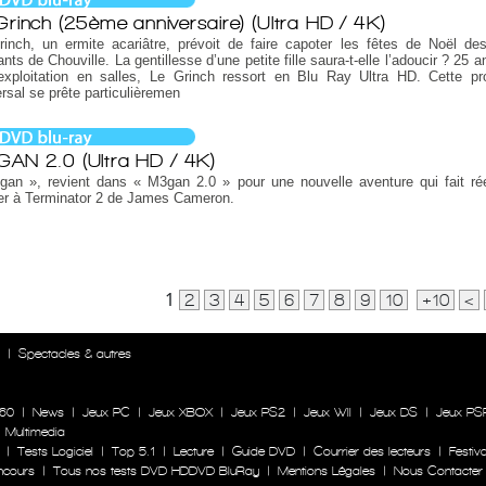
Grinch (25ème anniversaire) (Ultra HD / 4K)
inch, un ermite acariâtre, prévoit de faire capoter les fêtes de Noël de
ants de Chouville. La gentillesse d’une petite fille saura-t-elle l’adoucir ? 25 
exploitation en salles, Le Grinch ressort en Blu Ray Ultra HD. Cette pr
rsal se prête particulièremen
AN 2.0 (Ultra HD / 4K)
gan », revient dans « M3gan 2.0 » pour une nouvelle aventure qui fait ré
er à Terminator 2 de James Cameron.
1
2
3
4
5
6
7
8
9
10
+10
<
n
|
Spectacles & autres
60
|
News
|
Jeux PC
|
Jeux XBOX
|
Jeux PS2
|
Jeux WII
|
Jeux DS
|
Jeux PS
|
Multimedia
|
Tests Logiciel
|
Top 5.1
|
Lecture
|
Guide DVD
|
Courrier des lecteurs
|
Festiva
ncours
|
Tous nos tests DVD HDDVD BluRay
|
Mentions Légales
|
Nous Contacter