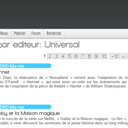
News
Matériel
Forum
Recherche
par editeur: Universal
1
2
3
4
5
6
7
8
9
10
+10
<
mnet
é Zhao, la réalisatrice de « Nomadland » revient avec l’adaptation du 
e O’Farrell : « Hamnet », qui vient lever un voile sur les évènements qui 
gine de l’inspiration de la pièce de théâtre « Hamlet » de William Shakespeare.
by et la Maison magique
 le succès de la série sur Netflix, « Gabby et la Maison magique : Le film », 
 public à venir découvrir les aventures de la jeune héroïne dans un long métra