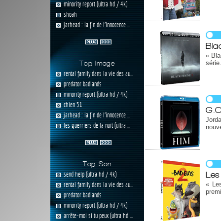
minority report (ultra hd / 4k)
shoah
jarhead : la fin de l'innocence ...
Bla
« Bla
série
Top Image
rental family dans la vie des au...
predator badlands
minority report (ultra hd / 4k)
chien 51
G.O
jarhead : la fin de l'innocence ...
Jord
les guerriers de la nuit (ultra ...
nouve
Top Son
Les
send help (ultra hd / 4k)
rental family dans la vie des au...
« Le
premi
predator badlands
minority report (ultra hd / 4k)
arrête-moi si tu peux (ultra hd ...