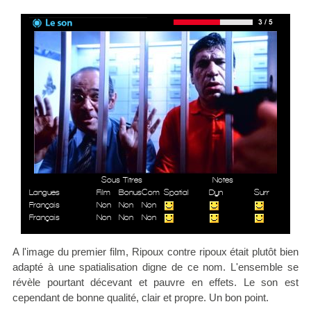
Sous Titres
Notes
Langues
Film
Bonus
Com
Spatial
Dyn
Surr
Français
Non
Non
Non
Français
Non
Non
Non
A l'image du premier film, Ripoux contre ripoux était plutôt bien
adapté à une spatialisation digne de ce nom. L'ensemble se
révèle pourtant décevant et pauvre en effets. Le son est
cependant de bonne qualité, clair et propre. Un bon point.