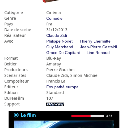
Catégorie
Cinéma
Genre
Comédie
Pays
Fra
Date de sortie
31/12/2013
Réalisateur
Claude Zidi
Avec
Philippe Noiret
Thierry Lhermitte
Guy Marchand
Jean-Pierre Castaldi
Grace De Capitani
Line Renaud
Format
Blu-Ray
Boitier
Amaray
Producteurs
Pierre Gauchet
Scénaristes
Claude Zidi, Simon Michaël
Compositeur
Francis Lai
Editeur
Fox pathé europa
Edition
Standard
DureeFilm
107
Support