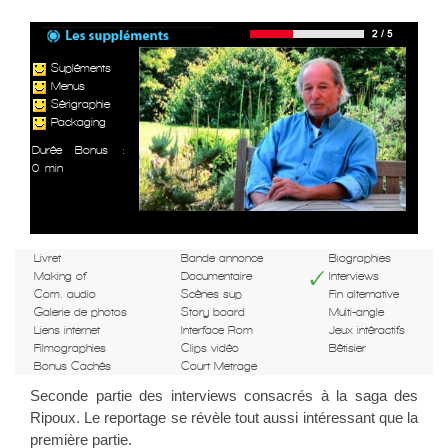
Supléments
Menus
Sérigraphie
Packaging
Durée Bonus :
0 min
Livret
Bande annonce
Biographies
Making of
Documentaire
Interviews
Com. audio
Scènes sup
Fin alternative
Galerie de photos
Story board
Multi-angle
Liens internet
Interface Rom
Jeux intéractifs
Filmographies
Clips vidéo
Bêtisier
Bonus Cachés
Court Metrage
Seconde partie des interviews consacrés à la saga des
Ripoux. Le reportage se révèle tout aussi intéressant que la
première partie.