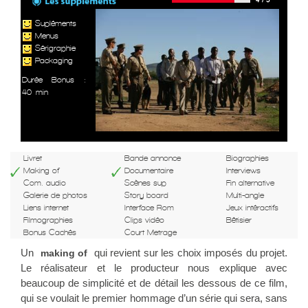
Supléments
Menus
Sérigraphie
Packaging
Durée Bonus :
40 min
Livret
Bande annonce
Biographies
Making of
Documentaire
Interviews
Com. audio
Scènes sup
Fin alternative
Galerie de photos
Story board
Multi-angle
Liens internet
Interface Rom
Jeux intéractifs
Filmographies
Clips vidéo
Bêtisier
Bonus Cachés
Court Metrage
Un
qui revient sur les choix imposés du projet.
making of
Le réalisateur et le producteur nous explique avec
beaucoup de simplicité et de détail les dessous de ce film,
qui se voulait le premier hommage d’un série qui sera, sans