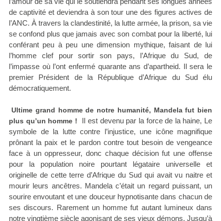
l’amour de sa vie qui le soutiendra pendant ses longues années
de captivité et deviendra à son tour une des figures actives de
l’ANC. À travers la clandestinité, la lutte armée, la prison, sa vie
se confond plus que jamais avec son combat pour la liberté, lui
conférant peu à peu une dimension mythique, faisant de lui
l’homme clef pour sortir son pays, l’Afrique du Sud, de
l’impasse où l’ont enfermé quarante ans d’apartheid. Il sera le
premier Président de la République d’Afrique du Sud élu
démocratiquement.
Ultime grand homme de notre humanité, Mandela fut bien
Il est devenu par la force de la haine, Le
plus qu’un homme !
symbole de la lutte contre l’injustice, une icône magnifique
prônant la paix et le pardon contre tout besoin de vengeance
face à un oppresseur, donc chaque décision fut une offense
pour la population noire pourtant légataire universelle et
originelle de cette terre d’Afrique du Sud qui avait vu naitre et
mourir leurs ancêtres. Mandela c’était un regard puissant, un
sourire envoutant et une douceur hypnotisante dans chacun de
ses discours. Rarement un homme fut autant lumineux dans
notre vingtième siècle agonisant de ses vieux démons. Jusqu’à