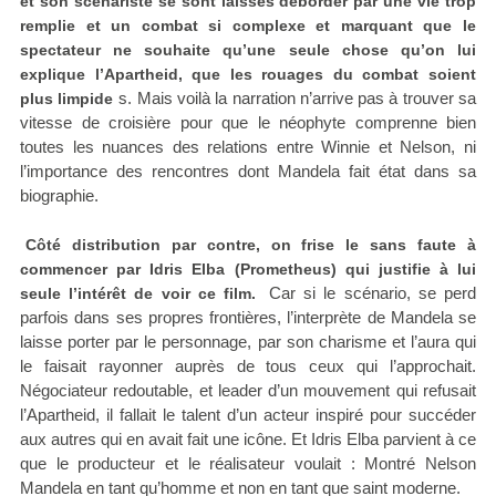
et son scénariste se sont laissés déborder par une vie trop
remplie et un combat si complexe et marquant que le
spectateur ne souhaite qu’une seule chose qu’on lui
explique l’Apartheid, que les rouages du combat soient
s. Mais voilà la narration n’arrive pas à trouver sa
plus limpide
vitesse de croisière pour que le néophyte comprenne bien
toutes les nuances des relations entre Winnie et Nelson, ni
l’importance des rencontres dont Mandela fait état dans sa
biographie.
Côté distribution par contre, on frise le sans faute à
commencer par Idris Elba (Prometheus) qui justifie à lui
Car si le scénario, se perd
seule l’intérêt de voir ce film.
parfois dans ses propres frontières, l’interprète de Mandela se
laisse porter par le personnage, par son charisme et l’aura qui
le faisait rayonner auprès de tous ceux qui l’approchait.
Négociateur redoutable, et leader d’un mouvement qui refusait
l’Apartheid, il fallait le talent d’un acteur inspiré pour succéder
aux autres qui en avait fait une icône. Et Idris Elba parvient à ce
que le producteur et le réalisateur voulait : Montré Nelson
Mandela en tant qu’homme et non en tant que saint moderne.