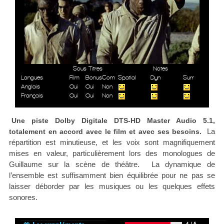
Sous Titres
Notes
Langues
Film
Bonus
Com
Spatial
Dyn
Surr
Anglais
Oui
Oui
Non
Français
Oui
Oui
Non
Une piste Dolby Digitale DTS-HD Master Audio 5.1,
La
totalement en accord avec le film et avec ses besoins.
répartition est minutieuse, et les voix sont magnifiquement
mises en valeur, particulièrement lors des monologues de
Guillaume sur la scène de théâtre. La dynamique de
l’ensemble est suffisamment bien équilibrée pour ne pas se
laisser déborder par les musiques ou les quelques effets
sonores.