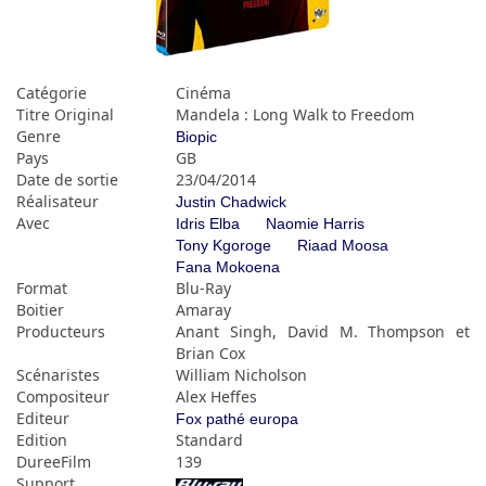
Catégorie
Cinéma
Titre Original
Mandela : Long Walk to Freedom
Genre
Biopic
Pays
GB
Date de sortie
23/04/2014
Réalisateur
Justin Chadwick
Avec
Idris Elba
Naomie Harris
Tony Kgoroge
Riaad Moosa
Fana Mokoena
Format
Blu-Ray
Boitier
Amaray
Producteurs
Anant Singh, David M. Thompson et
Brian Cox
Scénaristes
William Nicholson
Compositeur
Alex Heffes
Editeur
Fox pathé europa
Edition
Standard
DureeFilm
139
Support