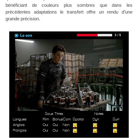
bénéficiant de couleurs plus sombres que dans les
précédentes adaptations le transfert offre un rendu d’une
grande précision.
Sous Titres
Notes
Langues
Film
Bonus
Com
Spatial
Dyn
Surr
Anglais
Oui
Oui
Non
Français
Oui
Oui
Non