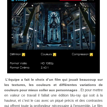
Définition
Couleurs
Compression
Format Vidéo
HD 1080p
Format Cinéma
2.40:1
L’équipe a fait le choix d’un film qui jouait beaucoup sur
les textures, les couleurs et différentes variations de
. Et pour mettre
couleurs pour mieux coller aux personnages
en valeur ce travail il fallait une édition blu-ray qui soit à la
hauteur, et c’est le cas avec un piqué précis et des contrastes
qui offrent toute la profondeur nécessaire à l’ensemble. Le film