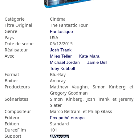
Catégorie
Cinéma
Titre Original
The Fantastic Four
Genre
Fantastique
Pays
USA
Date de sortie
05/12/2015
Réalisateur
Josh Trank
Avec
Miles Teller
Kate Mara
Michael Jordan
Jamie Bell
Toby Kebbell
Format
Blu-Ray
Boitier
Amaray
Producteurs
Matthew Vaughn, Simon Kinberg et
Gregory Goodman
Scénaristes
Simon Kinberg, Josh Trank et Jeremy
Slater
Compositeur
Marco Beltrami et Philip Glass
Editeur
Fox pathé europa
Edition
Standard
DureeFilm
101
Support