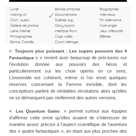
Livret
Bande annonce
Biographies
Making of
Documentaire
Interviews
Com. audio
Scènes sup
Fin alternative
Galerie de photos
Story board
Multi-angle
Liens internet
Interface Rom
Jeux intéractifs
Filmographies
Clips vidéo
Bêtisier
Bonus Cachés
Court Metrage
«
Toujours plus puissant : Les supers pouvoirs des 4
s » revient avec beaucoup de précisions sur
Fantastique
l’évolution donnée aux pouvoirs des héros et
particulièrement sur les choix opérés en ce sens.
L’ensemble est cohérent, même si l’on émet quelques
réserves concernant la Femme invisible, dont les
concepteurs parlent de véritables révolutions alors qu’elles
ne se démarquent pas réellement des autres versions.
«
» permet surtout aux équipes
Les Quantum Gates
d’affirmer cette envie qu’elles avaient de s’intéresser de
manière assez précise à l’aspect scientifique de l’aventure
des « quatre fantastiques », en étant aux plus proches des