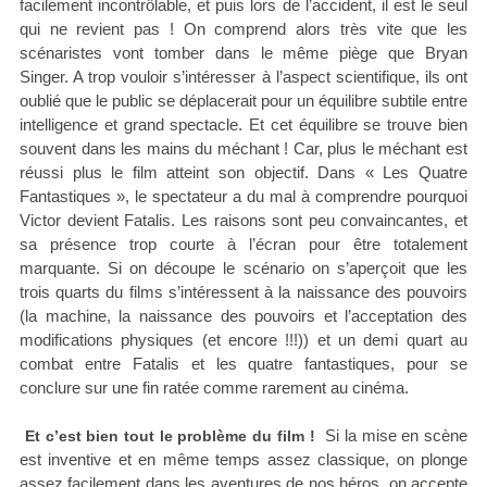
facilement incontrôlable, et puis lors de l’accident, il est le seul
qui ne revient pas ! On comprend alors très vite que les
scénaristes vont tomber dans le même piège que Bryan
Singer. A trop vouloir s’intéresser à l’aspect scientifique, ils ont
oublié que le public se déplacerait pour un équilibre subtile entre
intelligence et grand spectacle. Et cet équilibre se trouve bien
souvent dans les mains du méchant ! Car, plus le méchant est
réussi plus le film atteint son objectif. Dans « Les Quatre
Fantastiques », le spectateur a du mal à comprendre pourquoi
Victor devient Fatalis. Les raisons sont peu convaincantes, et
sa présence trop courte à l’écran pour être totalement
marquante. Si on découpe le scénario on s’aperçoit que les
trois quarts du films s’intéressent à la naissance des pouvoirs
(la machine, la naissance des pouvoirs et l’acceptation des
modifications physiques (et encore !!!)) et un demi quart au
combat entre Fatalis et les quatre fantastiques, pour se
conclure sur une fin ratée comme rarement au cinéma.
Si la mise en scène
Et c’est bien tout le problème du film !
est inventive et en même temps assez classique, on plonge
assez facilement dans les aventures de nos héros, on accepte