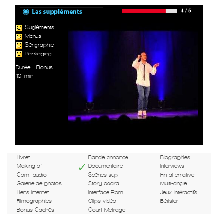
Supléments
Menus
Sérigraphie
Packaging
Durée Bonus :
10 min
Livret
Bande annonce
Biographies
Making of
Documentaire
Interviews
Com. audio
Scènes sup
Fin alternative
Galerie de photos
Story board
Multi-angle
Liens internet
Interface Rom
Jeux intéractifs
Filmographies
Clips vidéo
Bêtisier
Bonus Cachés
Court Metrage