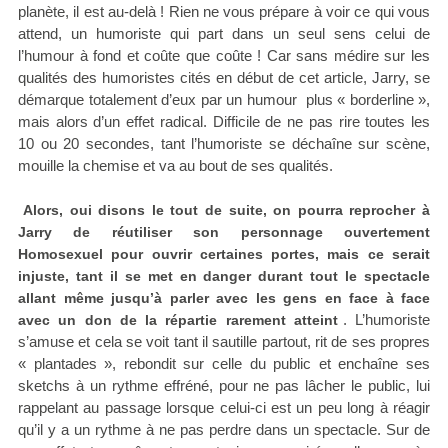
planète, il est au-delà ! Rien ne vous prépare à voir ce qui vous
attend, un humoriste qui part dans un seul sens celui de
l’humour à fond et coûte que coûte ! Car sans médire sur les
qualités des humoristes cités en début de cet article, Jarry, se
démarque totalement d’eux par un humour plus « borderline »,
mais alors d’un effet radical. Difficile de ne pas rire toutes les
10 ou 20 secondes, tant l’humoriste se déchaîne sur scène,
mouille la chemise et va au bout de ses qualités.
Alors, oui disons le tout de suite, on pourra reprocher à
Jarry de réutiliser son personnage ouvertement
Homosexuel pour ouvrir certaines portes, mais ce serait
injuste, tant il se met en danger durant tout le spectacle
allant même jusqu’à parler avec les gens en face à face
. L’humoriste
avec un don de la répartie rarement atteint
s’amuse et cela se voit tant il sautille partout, rit de ses propres
« plantades », rebondit sur celle du public et enchaîne ses
sketchs à un rythme effréné, pour ne pas lâcher le public, lui
rappelant au passage lorsque celui-ci est un peu long à réagir
qu’il y a un rythme à ne pas perdre dans un spectacle. Sur de