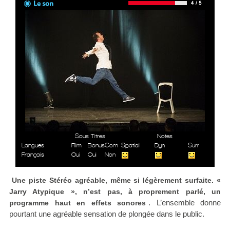
Sous Titres
Notes
Langues
Film
Bonus
Com
Spatial
Dyn
Surr
Français
Oui
Oui
Non
Une piste Stéréo agréable, même si légèrement surfaite. «
Jarry Atypique », n’est pas, à proprement parlé, un
. L’ensemble donne
programme haut en effets sonores
pourtant une agréable sensation de plongée dans le public.