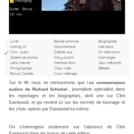
Packaging
Durée Bonus :
131 min
Livret
Bande annonce
Biographies
Making of
Documentaire
Interviews
Com. audio
Scènes sup
Fin alternative
Galerie de photos
Story board
Multi-angle
Liens internet
Interface Rom
Jeux intéractifs
Filmographies
Clips vidéo
Bêtisier
Bonus Cachés
Court Metrage
Sur le 4K nous ne retrouverons que l
es commentaires
, journaliste spécialisé dans
audios de Richard Schickel
les reportages et les biographies, dont une sur Clint
Eastwood, et qui revient ici sur les secrets de tournage et
les choix opérés par Eastwood lui-même.
On s’interrogera seulement sur l’absence de Clint
Eastwood dans les bonus de cette édition.