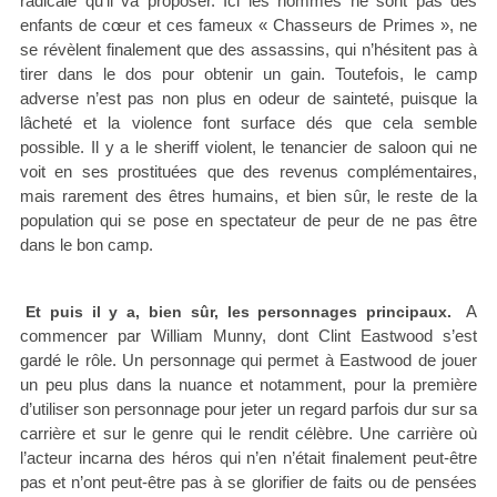
radicale qu’il va proposer. Ici les hommes ne sont pas des
enfants de cœur et ces fameux « Chasseurs de Primes », ne
se révèlent finalement que des assassins, qui n’hésitent pas à
tirer dans le dos pour obtenir un gain. Toutefois, le camp
adverse n’est pas non plus en odeur de sainteté, puisque la
lâcheté et la violence font surface dés que cela semble
possible. Il y a le sheriff violent, le tenancier de saloon qui ne
voit en ses prostituées que des revenus complémentaires,
mais rarement des êtres humains, et bien sûr, le reste de la
population qui se pose en spectateur de peur de ne pas être
dans le bon camp.
A
Et puis il y a, bien sûr, les personnages principaux.
commencer par William Munny, dont Clint Eastwood s’est
gardé le rôle. Un personnage qui permet à Eastwood de jouer
un peu plus dans la nuance et notamment, pour la première
d’utiliser son personnage pour jeter un regard parfois dur sur sa
carrière et sur le genre qui le rendit célèbre. Une carrière où
l’acteur incarna des héros qui n’en n’était finalement peut-être
pas et n’ont peut-être pas à se glorifier de faits ou de pensées