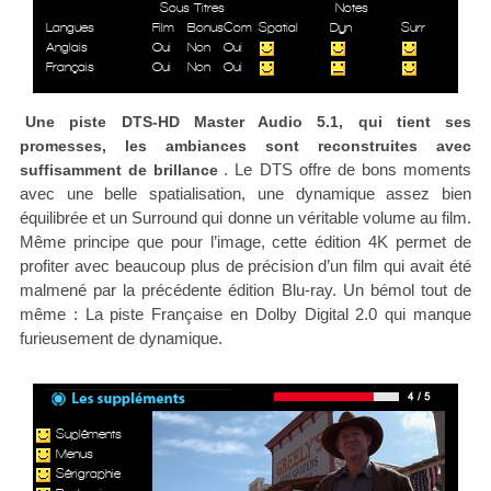
Sous Titres
Notes
Langues
Film
Bonus
Com
Spatial
Dyn
Surr
Anglais
Oui
Non
Oui
Français
Oui
Non
Oui
Une piste DTS-HD Master Audio 5.1, qui tient ses
promesses, les ambiances sont reconstruites avec
. Le DTS offre de bons moments
suffisamment de brillance
avec une belle spatialisation, une dynamique assez bien
équilibrée et un Surround qui donne un véritable volume au film.
Même principe que pour l’image, cette édition 4K permet de
profiter avec beaucoup plus de précision d’un film qui avait été
malmené par la précédente édition Blu-ray. Un bémol tout de
même : La piste Française en Dolby Digital 2.0 qui manque
furieusement de dynamique.
Supléments
Menus
Sérigraphie