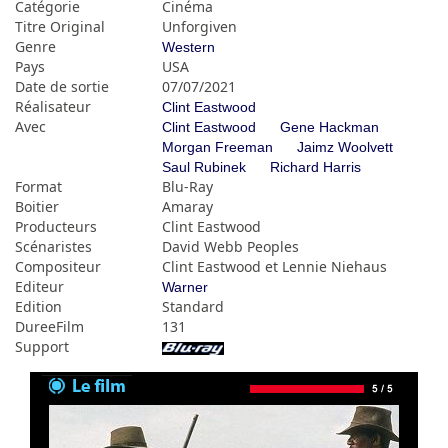
Catégorie
Cinéma
Titre Original
Unforgiven
Genre
Western
Pays
USA
Date de sortie
07/07/2021
Réalisateur
Clint Eastwood
Avec
Clint Eastwood
Gene Hackman
Morgan Freeman
Jaimz Woolvett
Saul Rubinek
Richard Harris
Format
Blu-Ray
Boitier
Amaray
Producteurs
Clint Eastwood
Scénaristes
David Webb Peoples
Compositeur
Clint Eastwood et Lennie Niehaus
Editeur
Warner
Edition
Standard
DureeFilm
131
Support