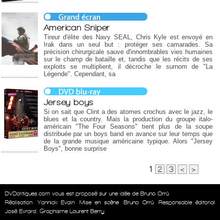
American Sniper
Tireur d'élite des Navy SEAL, Chris Kyle est envoyé en
Irak dans un seul but : protéger ses camarades. Sa
précision chirurgicale sauve d'innombrables vies humaines
sur le champ de bataille et, tandis que les récits de ses
exploits se multiplient, il décroche le surnom de "La
Légende". Cependant, sa
Jersey boys
Si on sait que Clint a des atomes crochus avec le jazz, le
blues et la country. Mais la production du groupe italo-
américain "The Four Seasons" tient plus de la soupe
distribuée par un boys band en avance sur leur temps que
de la grande musique américaine typique. Alors "Jersey
Boys", bonne surprise
1
2
3
<
>
DVDcritiques.com vous est proposé sur une idée de Bruno Orrú
Réalisation
Yannick Evain
Mise en scène
Bruno Orrú
Responsable éditorial
José Evrard. Graphisme Laurent Berry