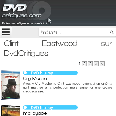
Clint Eastwood sur
DvdCritiques
1
2
3
<
>
Cry Macho
Avec « Cry Macho », Clint Eastwood revient à un cinéma
qu’il maitrise à la perfection mais signe ici une œuvre
crépusculaire.
Impitoyable