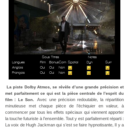
Sous Titres
Notes
Langues
Film
Bonus
Com
Spatial
Dyn
Surr
Anglais
Oui
Oui
Non
Français
Oui
Oui
Non
La piste Dolby Atmos, se révèle d’une grande précision et
met parfaitement ce qui est la pièce centrale de l’esprit du
Avec une précision redoutable, la répartition
film : Le Son.
minutieuse met chaque pièce de l’échiquier en valeur, à
commencer par tous les effets spéciaux qui viennent apporter
la touche futuriste à l’ensemble. Tout y est parfaitement réparti :
La voix de Hugh Jackman qui s’est se faire hypnotisante, Il y a