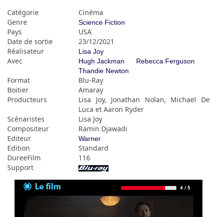
Catégorie
Cinéma
Genre
Science Fiction
Pays
USA
Date de sortie
23/12/2021
Réalisateur
Lisa Joy
Avec
Hugh Jackman
Rebecca Ferguson
Thandie Newton
Format
Blu-Ray
Boitier
Amaray
Producteurs
Lisa Joy, Jonathan Nolan, Michael De
Luca et Aaron Ryder
Scénaristes
Lisa Joy
Compositeur
Ramin Djawadi
Editeur
Warner
Edition
Standard
DureeFilm
116
Support