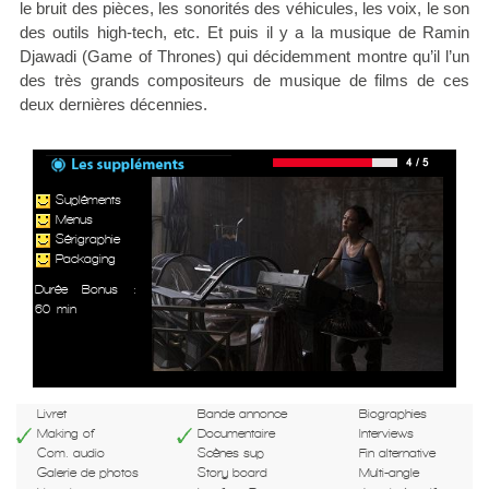
le bruit des pièces, les sonorités des véhicules, les voix, le son
des outils high-tech, etc. Et puis il y a la musique de Ramin
Djawadi (Game of Thrones) qui décidemment montre qu’il l’un
des très grands compositeurs de musique de films de ces
deux dernières décennies.
Supléments
Menus
Sérigraphie
Packaging
Durée Bonus :
60 min
Livret
Bande annonce
Biographies
Making of
Documentaire
Interviews
Com. audio
Scènes sup
Fin alternative
Galerie de photos
Story board
Multi-angle