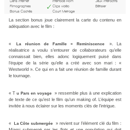
Liens internet
Interface Rom
Jeux intéractifs
Filmographies
Clips vidéo
Bêtisier
Bonus Cachés
Court Metrage
La section bonus joue clairement la carte du contenu en
adéquation avec le film :
«
». La
La réunion de Famille « Reminiscence
réalisatrice a voulu s’entourer de collaborateurs qu’elle
connaissait bien, elles adonc logiquement puisé dans
l’équipe de la série qu’elle a créé avec son mari : «
Westworld ». Ce qui en a fait une réunion de famille durant
le tournage.
« T
» ressemble plus à une explication
u Pars en voyage
de texte de ce qu’est le film qu’un making of. L’équipe est
invitée à nous éclairer sur les moments clés de l’intrigue.
«
» revient sur l’élément clé du film :
La Côte submergée
Miami submergé par les flots et une population qui doit