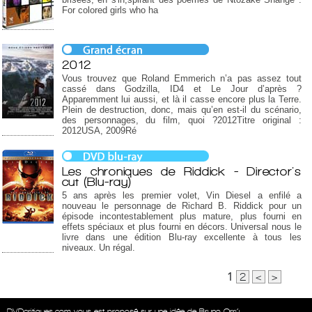
For colored girls who ha
2012
Vous trouvez que Roland Emmerich n’a pas assez tout
cassé dans Godzilla, ID4 et Le Jour d’après ?
Apparemment lui aussi, et là il casse encore plus la Terre.
Plein de destruction, donc, mais qu’en est-il du scénario,
des personnages, du film, quoi ?2012Titre original :
2012USA, 2009Ré
Les chroniques de Riddick - Director's
cut (Blu-ray)
5 ans après les premier volet, Vin Diesel a enfilé a
nouveau le personnage de Richard B. Riddick pour un
épisode incontestablement plus mature, plus fourni en
effets spéciaux et plus fourni en décors. Universal nous le
livre dans une édition Blu-ray excellente à tous les
niveaux. Un régal.
1
2
<
>
DVDcritiques.com vous est proposé sur une idée de Bruno Orrú