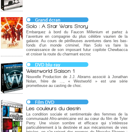
Solo : A Star Wars Story
Embarquez à bord du Faucon Millenium et partez à
l’aventure en compagnie du plus célèbre vaurien de la
galaxie. Au cours de périlleuses aventures dans les bas-
fonds d’un monde criminel, Han Solo va faire la
connaissance de son imposant futur copilote Chewbacca
et croiser la route du charmant escroc
Westworld Saison 1
Nouvelle Production de J.J. Abrams associé à Jonathan
Nolan, frère de …, « Westworld » est une série
prometteuse au casting de choc.
Les couleurs du destin
La condition sociale et sentimentale des femmes de la
communauté Afro-américaine est au cœur du film de Tyler
Perry. Une vision sombre et efficace qui s’intéresse
particulièrement à la destinée et aux mécanismes de vies
brisées, en s'in,spirant des poemes de Ntozake Shange :