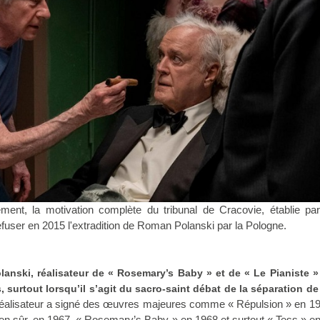
ment, la motivation complète du tribunal de Cracovie, établie par
fuser en 2015 l'extradition de Roman Polanski par la Pologne.
anski, réalisateur de « Rosemary’s Baby » et de « Le Pianiste »
, surtout lorsqu’il s’agit du sacro-saint débat de la séparation de
réalisateur a signé des œuvres majeures comme « Répulsion » en 19
en sûr, en 1967, « Rosemary’s Baby » en 1968 et surtout « Tess » en