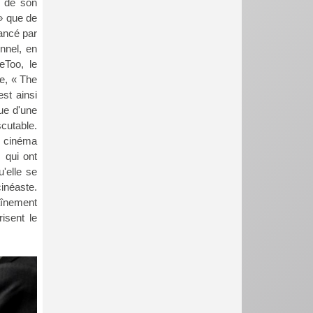
9 de son
 » que de
lancé par
onnel, en
eToo, le
te, « The
st ainsi
que d'une
cutable.
du cinéma
 qui ont
'elle se
cinéaste.
haînement
isent le