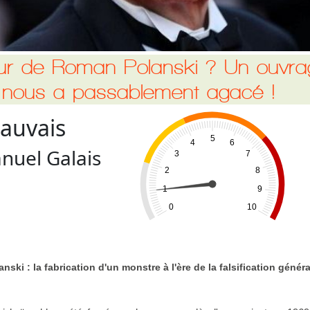
ur de Roman Polanski ? Un ouvra
 nous a passablement agacé !
auvais
5
4
6
uel Galais
3
7
2
8
1
9
0
10
nski : la fabrication d'un monstre à l'ère de la falsification généra