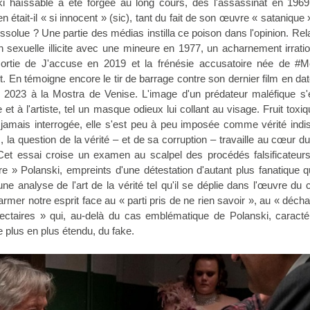
ki haïssable a été forgée au long cours, dès l'assassinat en 196
 était-il « si innocent » (sic), tant du fait de son œuvre « satanique
solue ? Une partie des médias instilla ce poison dans l'opinion. Re
on sexuelle illicite avec une mineure en 1977, un acharnement irrati
 sortie de J'accuse en 2019 et la frénésie accusatoire née de #M
t. En témoigne encore le tir de barrage contre son dernier film en da
n 2023 à la Mostra de Venise. L'image d'un prédateur maléfique s'e
t à l'artiste, tel un masque odieux lui collant au visage. Fruit toxi
 jamais interrogée, elle s'est peu à peu imposée comme vérité indis
, la question de la vérité – et de sa corruption – travaille au cœur 
et essai croise un examen au scalpel des procédés falsificateurs
 » Polanski, empreints d'une détestation d'autant plus fanatique qu
ne analyse de l'art de la vérité tel qu'il se déplie dans l'œuvre du 
mer notre esprit face au « parti pris de ne rien savoir », au « déc
ectaires » qui, au-delà du cas emblématique de Polanski, caractér
e plus en plus étendu, du fake.