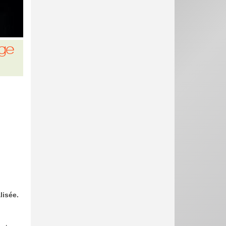
ge
lisée.