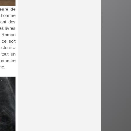
teure de
un homme
dant des
es livres
 de Roman
 ce soit
bstenir »
 tout un
remettre
me.