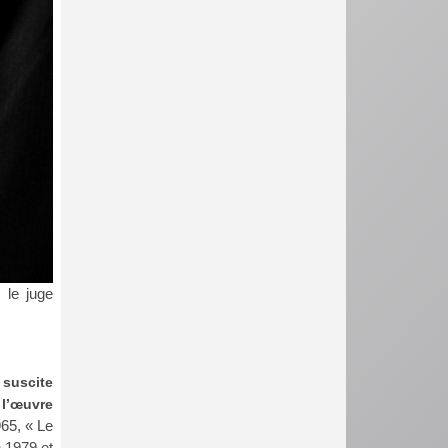
 le juge
 suscite
 l’œuvre
65, « Le
 1979 et