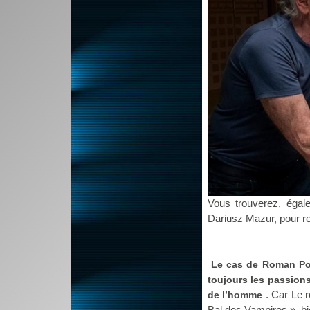
Vous trouverez, égale
Dariusz Mazur, pour re
Le cas de Roman Pol
toujours les passions
. Car Le 
de l’homme
Bal des Vampires », bi