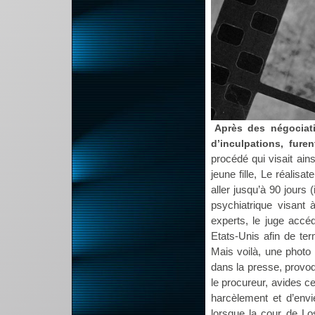
Après des négociati
d’inculpations, fure
procédé qui visait ain
jeune fille, Le réalisa
aller jusqu’à 90 jours 
psychiatrique visant 
experts, le juge acc
Etats-Unis afin de ter
Mais voilà, une photo
dans la presse, provoq
le procureur, avides c
harcèlement et d’envi
lorsque la cour de Lo