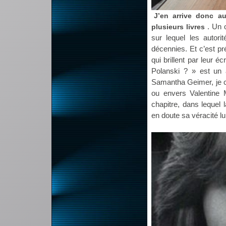
J’en arrive donc au
. Un 
plusieurs livres
sur lequel les autor
décennies. Et c’est pr
qui brillent par leur é
Polanski ? » est un 
Samantha Geimer, je cite
ou envers Valentine M
chapitre, dans lequel 
en doute sa véracité l