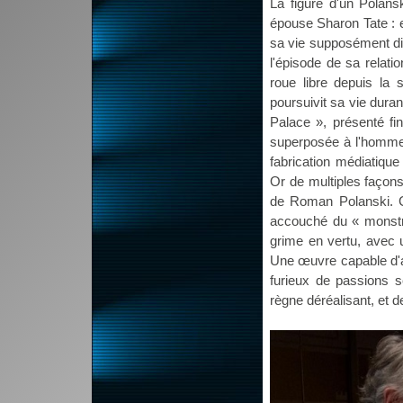
La figure d'un Polans
épouse Sharon Tate : en
sa vie supposément dis
l'épisode de sa relati
roue libre depuis la
poursuivit sa vie duran
Palace », présenté fi
superposée à l'homme e
fabrication médiatique
Or de multiples façons
de Roman Polanski. C
accouché du « monstre
grime en vertu, avec u
Une œuvre capable d'ar
furieux de passions s
règne déréalisant, et d