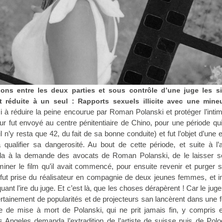
ons entre les deux parties et sous contrôle d’une juge les s
nt réduite à un seul : Rapports sexuels illicite avec une mine
si à réduire la peine encourue par Roman Polanski et protéger l’intim
teur fut envoyé au centre pénitentiaire de Chino, pour une période qu
(il n’y resta que 42, du fait de sa bonne conduite) et fut l’objet d’une 
à qualifier sa dangerosité. Au bout de cette période, et suite à l’
éda à la demande des avocats de Roman Polanski, de le laisser so
miner le film qu’il avait commencé, pour ensuite revenir et purger 
 fut prise du réalisateur en compagnie de deux jeunes femmes, et 
uant l’ire du juge. Et c’est là, que les choses dérapèrent ! Car le j
ertainement de popularités et de projecteurs san lancèrent dans une
e de mise à mort de Polanski, qui ne prit jamais fin, y compris 
s Angeles demanda l’extradition de l’artiste de suisse puis de Polo