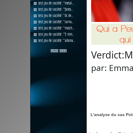
test jeu de société :"metal...
test jeu de société :"fanto...
test jeu de société :"dc de...
test jeu de société :"carnu...
Qui a Pe
test jeu de société :"match...
test jeu de société :"5 min...
qui
test jeu de société :"adama...
Verdict:
M
par:
Emman
L'analyse du cas Pola