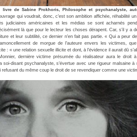
 livre de Sabine Prokhoris, Philosophe et psychanalyste, au
ouvrage qui voudrait, donc, c’est son ambition affichée, réhabilité 
ités judiciaires américaines et les médias se sont acharnés pen
écisément là que pour le lecteur les choses dérapent. Car, s’il y a d
criture et leur subtilité, ce dernier n’en fait pas partie. « Qui a peur
amoncellement de morgue de l’auteure envers les victimes, que
 : « une relation sexuelle illicite et dont, à l’évidence il aurait dû s’a
onnier, dernière victime présumée du réalisateur aura le droit à
la soi-disant psychanalyste, s’évertue avec une rigueur malsaine à 
ui refusant du même coup le droit de se revendiquer comme une victi