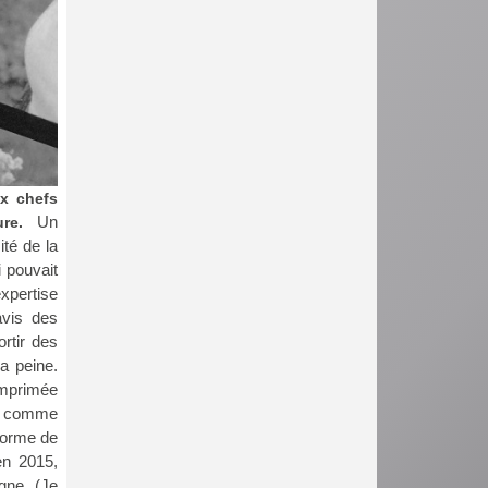
ix chefs
Un
ure.
ité de la
i pouvait
expertise
avis des
rtir des
sa peine.
imprimée
uge comme
 forme de
en 2015,
gne. (Je