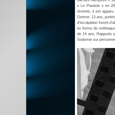
« Le Pianiste » en 2
révérée, il est appar
Geimer, 13 ans, portère
d’inculpation furent d’
en forme de méthaqua
de 14 ans, Rapports se
Sodomie sur personne