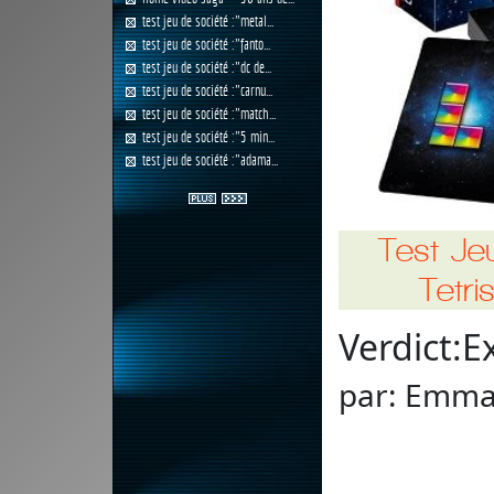
test jeu de société :"metal...
test jeu de société :"fanto...
test jeu de société :"dc de...
test jeu de société :"carnu...
test jeu de société :"match...
test jeu de société :"5 min...
test jeu de société :"adama...
Test Je
Tetri
Verdict:
E
par:
Emman