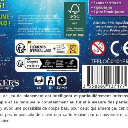
, ce jeu de placement est intelligent et particulièrement intéress
ple et se renouvelle constamment au fur et à mesure des partie
y avoir une possibilité de coups bas, pour ceux qui aiment ça, car l
est pas impossible de cibler une carte voulue par un adversaire, af
ssion.