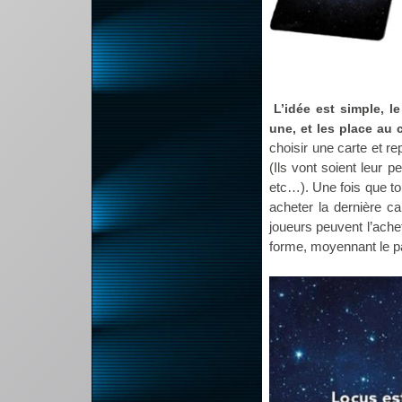
L’idée est simple, 
une, et les place au c
choisir une carte et re
(Ils vont soient leur 
etc…). Une fois que to
acheter la dernière ca
joueurs peuvent l’achet
forme, moyennant le p