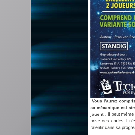
Vous l’aurez compris
sa mécanique est sim
. Il peut même 
jouent
prise des cartes il n’
ralentir dans sa progre