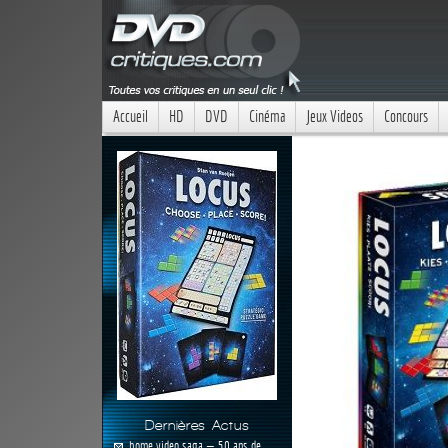
Accueil
HD
DVD
Cinéma
Jeux Videos
Concours
Dernières Actus
home video saga — 50 ans de...