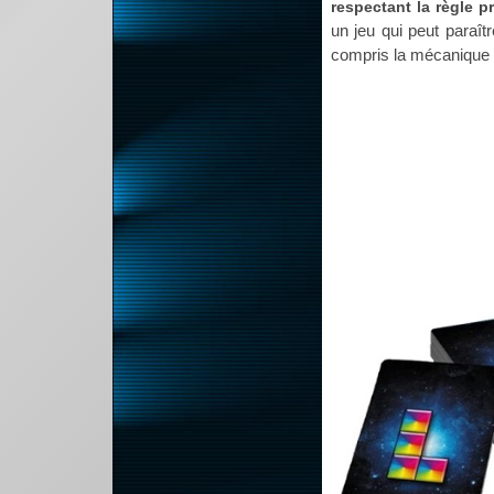
respectant la règle 
un jeu qui peut paraît
compris la mécanique du