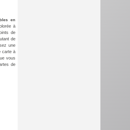
bles en
olorée à
oints de
utant de
ssez une
 carte à
 que vous
artes de