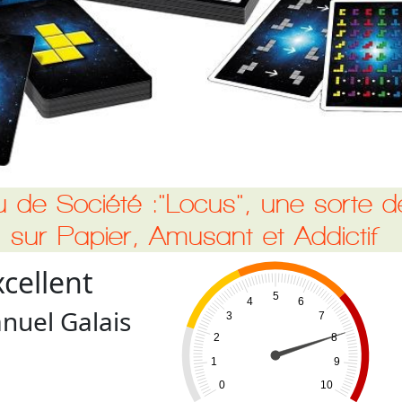
u de Société :"Locus", une sorte d
s sur Papier, Amusant et Addictif
xcellent
5
4
6
uel Galais
3
7
2
8
1
9
0
10