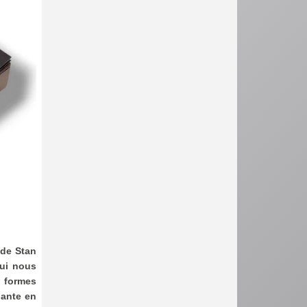
 de Stan
qui nous
s formes
dante en