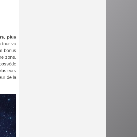
rs, plus
 tour va
les bonus
tre zone,
l possède
plusieurs
eur de la