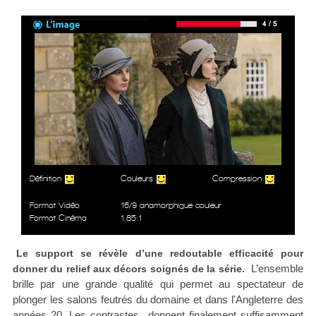
Définition
Couleurs
Compression
Format Vidéo
16/9 anamorphique couleur
Format Cinéma
1.85:1
Le support se révèle d’une redoutable efficacité pour
L’ensemble
donner du relief aux décors soignés de la série.
brille par une grande qualité qui permet au spectateur de
plonger les salons feutrés du domaine et dans l'Angleterre des
années 20. Les contrastes donnent finalement suffisamment