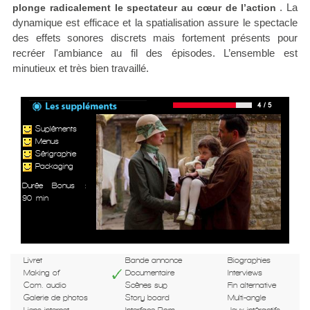
. La
plonge radicalement le spectateur au cœur de l’action
dynamique est efficace et la spatialisation assure le spectacle
des effets sonores discrets mais fortement présents pour
recréer l'ambiance au fil des épisodes. L’ensemble est
minutieux et très bien travaillé.
Supléments
Menus
Sérigraphie
Packaging
Durée Bonus :
90 min
Livret
Bande annonce
Biographies
Making of
Documentaire
Interviews
Com. audio
Scènes sup
Fin alternative
Galerie de photos
Story board
Multi-angle