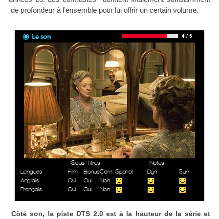
de profondeur à l’ensemble pour lui offrir un certain volume.
Sous Titres
Notes
Langues
Film
Bonus
Com
Spatial
Dyn
Surr
Anglais
Oui
Oui
Non
Français
Oui
Oui
Non
Côté son, la piste DTS 2.0 est à la hauteur de la série et