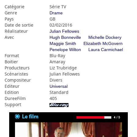
Catégorie
Série TV
Genre
Drame
Pays
GB
Date de sortie
02/02/2016
Réalisateur
Julian Fellowes
Avec
Hugh Bonneville
Michelle Dockery
Maggie Smith
Elizabeth McGovern
Penelope Wilton
Laura Carmichael
Format
Blu-Ray
Boitier
Amaray
Producteurs
Liz Trubridge
Scénaristes
Julian Fellowes
Compositeur
Divers
Editeur
Universal
Edition
Standard
DureeFilm
405
Support