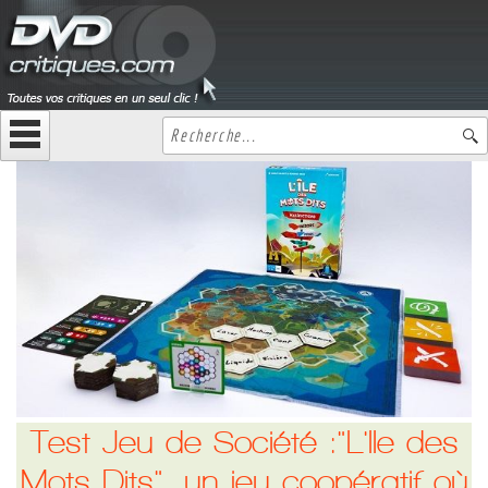
Test Jeu de Société :"L'Ile des
Mots Dits", un jeu coopératif où