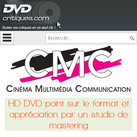
HD DVD point sur le format et
appréciation par un studio de
mastering