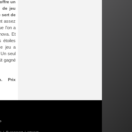
 offre un
u de jeu
 sert de
nt assez
e l’on a
rnova. Et
 étoiles
ce jeu a
. Un seul
it gagné
n. Prix
P