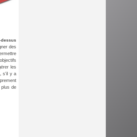
à-dessus
gner des
ermettre
bjectifs
érer les
 s’il y a
oprement
e plus de