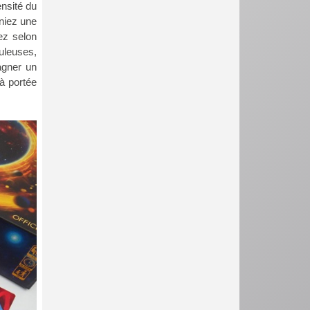
nsité du
nniez une
sez selon
uleuses,
agner un
 à portée