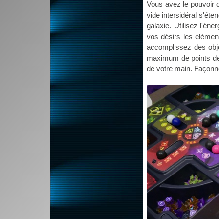
Vous avez le pouvoir d
vide intersidéral s'éte
galaxie. Utilisez l'éne
vos désirs les élémen
accomplissez des obj
maximum de points de v
de votre main. Façonne