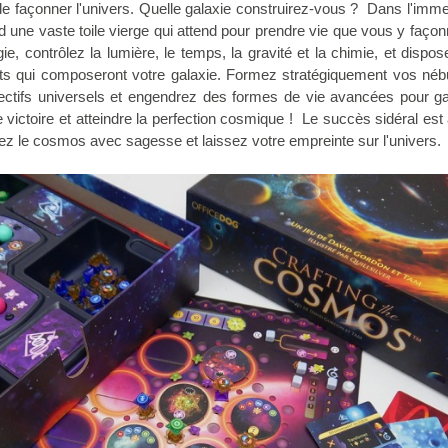
e façonner l'univers. Quelle galaxie construirez-vous ? Dans l'imme
nd une vaste toile vierge qui attend pour prendre vie que vous y faço
rgie, contrôlez la lumière, le temps, la gravité et la chimie, et dispo
ts qui composeront votre galaxie. Formez stratégiquement vos néb
ectifs universels et engendrez des formes de vie avancées pour g
ictoire et atteindre la perfection cosmique ! Le succès sidéral est
z le cosmos avec sagesse et laissez votre empreinte sur l'univers.