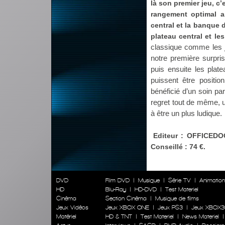
là son premier jeu, c’
rangement optimal ap
central et la banque
plateau central et le
classique comme les je
notre première surpris
puis ensuite les plat
puissent être positi
bénéficié d’un soin par
regret tout de même, 
à être un plus ludique.
Editeur : OFFICEDO
Conseillé : 74 €.
DVD
Film DVD
|
Musique
|
Série TV
|
Animatio
HD
Blu-Ray
|
HD-DVD
|
Test Materiel
Cinéma
Section Cinéma
|
Musique de films
Jeux Vidéos
Jeux XBOX ONE
|
Jeux PS3
|
Jeux XBOX3
Matériel
HD & TNT
|
Test Materiel
|
News Materiel