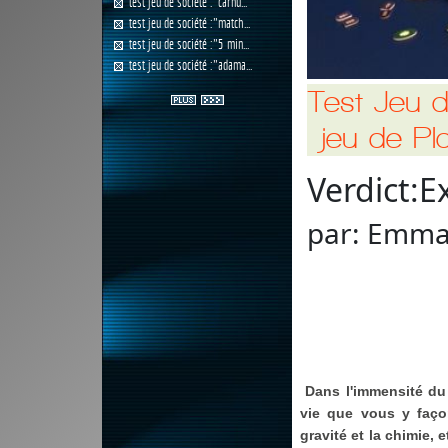
test jeu de société :"carnu...
test jeu de société :"match...
test jeu de société :"5 min...
test jeu de société :"adama...
Test Jeu d
jeu de Pl
Verdict:
E
par:
Emman
Dans l'immensité du 
vie que vous y façon
gravité et la chimie,