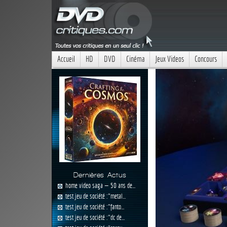
Accueil
HD
DVD
Cinéma
Jeux Videos
Concours
Dernières Actus
home video saga — 50 ans de...
test jeu de société :"metal...
test jeu de société :"fanto...
test jeu de société :"dc de...