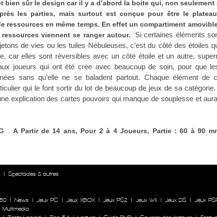
et bien sûr le design car il y a d’abord la boite qui, non seulement
rès les parties, mais surtout est conçue pour être le platea
 de ressources en même temps. En effet un compartiment amovible
Si certaines éléments so
s ressources viennent se ranger autour.
tons de vies ou les tuiles Nébuleuses, c’est du côté des étoiles qu
e, car elles sont réversibles avec un côté étoile et un autre, supe
eaux joueurs qui ont été crée avec beaucoup de soin, pour que les
onnées sans qu’elle ne se baladent partout. Chaque élément de 
ticulier qui le font sortir du lot de beaucoup de jeux de sa catégorie
une explication des cartes pouvoirs qui manque de souplesse et aura
G A Partir de 14 ans, Pour 2 à 4 Joueurs, Partie : 60 à 90 m
n
|
Spectacles & autres
60
|
News
|
Jeux PC
|
Jeux XBOX
|
Jeux PS2
|
Jeux WII
|
Jeux DS
|
Jeux PS
|
Multimedia