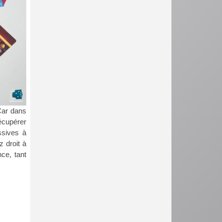
ar dans
récupérer
ssives à
z droit à
nce, tant