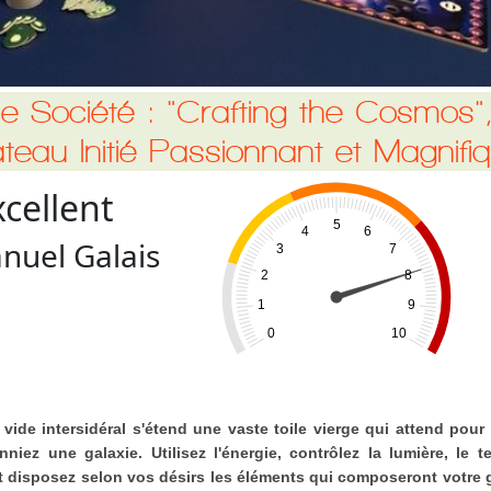
e Société : "Crafting the Cosmos"
ateau Initié Passionnant et Magnifi
xcellent
5
4
6
uel Galais
3
7
2
8
1
9
0
10
vide intersidéral s'étend une vaste toile vierge qui attend pour
niez une galaxie. Utilisez l'énergie, contrôlez la lumière, le t
 et disposez selon vos désirs les éléments qui composeront votre 