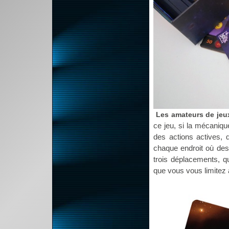
Les amateurs de jeux
ce jeu, si la mécanique
des actions actives, 
chaque endroit où des 
trois déplacements, qu
que vous vous limitez 