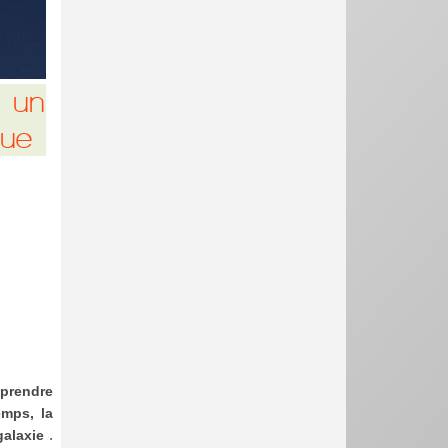
, un
que
 prendre
emps, la
.
galaxie