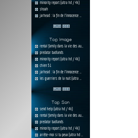
minority report (ultra hd / 4k)
shoah
jarhead : la fin de l'innocence ...
Top Image
rental family dans la vie des au...
predator badlands
minority report (ultra hd / 4k)
chien 51
jarhead : la fin de l'innocence ...
les guerriers de la nuit (ultra ...
Top Son
send help (ultra hd / 4k)
rental family dans la vie des au...
predator badlands
minority report (ultra hd / 4k)
arrête-moi si tu peux (ultra hd ...