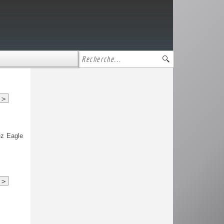
>
ez Eagle
>