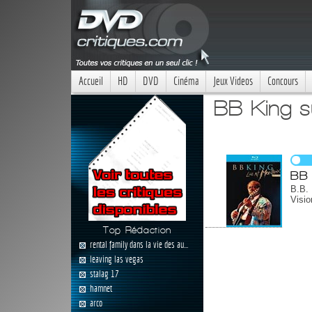
Accueil
HD
DVD
Cinéma
Jeux Videos
Concours
BB King s
BB 
B.B. 
Visio
Top Rédaction
rental family dans la vie des au...
leaving las vegas
stalag 17
hamnet
arco