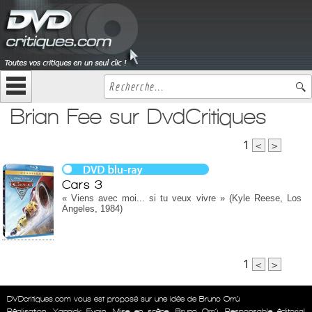
Brian Fee sur DvdCritiques
1
<
>
Cars 3
« Viens avec moi... si tu veux vivre » (Kyle Reese, Los
Angeles, 1984)
1
<
>
DVDcritiques.com vous est proposé sur une idée de Bruno Orrú
Réalisation
Yannick Evain
Mise en scène
Bruno Orrú
Responsable éditorial