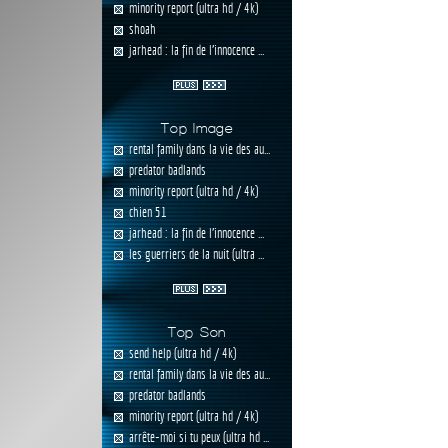
minority report (ultra hd / 4k)
shoah
jarhead : la fin de l'innocence ...
Top Image
rental family dans la vie des au...
predator badlands
minority report (ultra hd / 4k)
chien 51
jarhead : la fin de l'innocence ...
les guerriers de la nuit (ultra ...
Top Son
send help (ultra hd / 4k)
rental family dans la vie des au...
predator badlands
minority report (ultra hd / 4k)
arrête-moi si tu peux (ultra hd ...