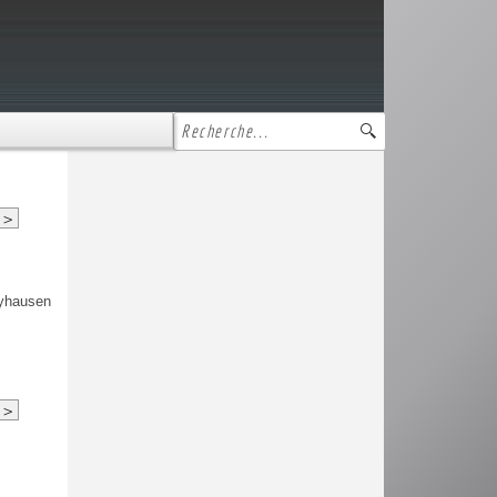
>
ryhausen
>