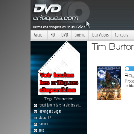
Accueil
HD
DVD
Cinéma
Jeux Videos
Concours
Tim Burto
Ray
Prop
le ti
Top Rédaction
rental family dans la vie des au...
leaving las vegas
stalag 17
hamnet
arco