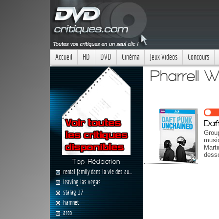
Accueil
HD
DVD
Cinéma
Jeux Videos
Concours
Pharrell W
Daf
Group
musiq
Mart
desso
Top Rédaction
rental family dans la vie des au...
leaving las vegas
stalag 17
hamnet
arco