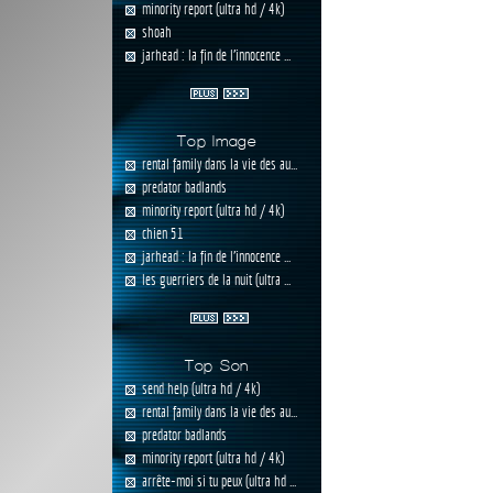
minority report (ultra hd / 4k)
shoah
jarhead : la fin de l'innocence ...
Top Image
rental family dans la vie des au...
predator badlands
minority report (ultra hd / 4k)
chien 51
jarhead : la fin de l'innocence ...
les guerriers de la nuit (ultra ...
Top Son
send help (ultra hd / 4k)
rental family dans la vie des au...
predator badlands
minority report (ultra hd / 4k)
arrête-moi si tu peux (ultra hd ...