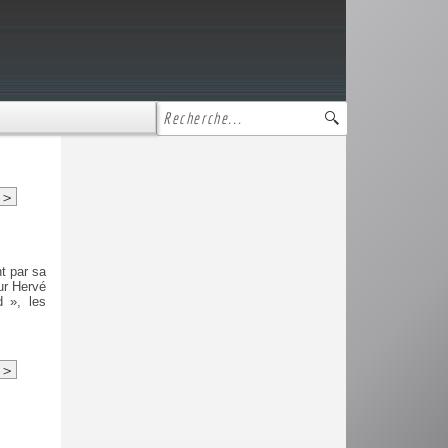
>
t par sa
ur Hervé
d », les
>