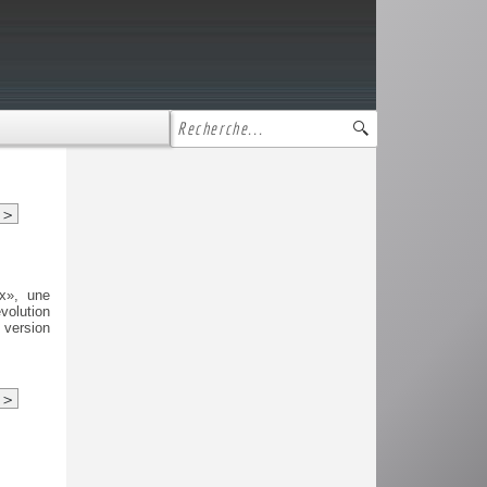
>
x», une
volution
 version
>