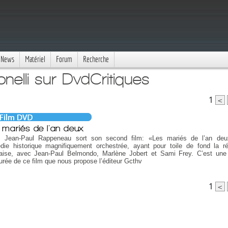
News
Matériel
Forum
Recherche
nelli sur DvdCritiques
1
<
 mariés de l'an deux
, Jean-Paul Rappeneau sort son second film: «Les mariés de l’an deu
die historique magnifiquement orchestrée, ayant pour toile de fond la ré
çaise, avec Jean-Paul Belmondo, Marlène Jobert et Sami Frey. C’est une
urée de ce film que nous propose l’éditeur Gcthv
1
<