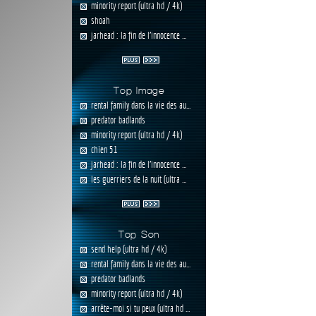
minority report (ultra hd / 4k)
shoah
jarhead : la fin de l'innocence ...
Top Image
rental family dans la vie des au...
predator badlands
minority report (ultra hd / 4k)
chien 51
jarhead : la fin de l'innocence ...
les guerriers de la nuit (ultra ...
Top Son
send help (ultra hd / 4k)
rental family dans la vie des au...
predator badlands
minority report (ultra hd / 4k)
arrête-moi si tu peux (ultra hd ...