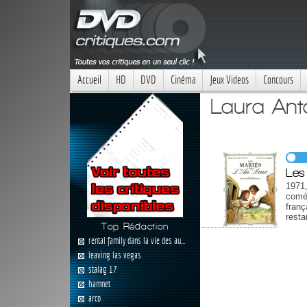
Accueil
HD
DVD
Cinéma
Jeux Videos
Concours
Laura Anto
Les
1971
comé
fran
resta
Top Rédaction
rental family dans la vie des au...
leaving las vegas
stalag 17
hamnet
arco