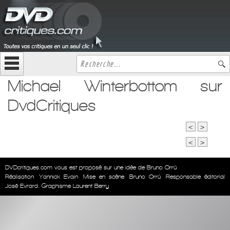
Michael Winterbottom sur
DvdCritiques
<
>
<
>
DVDcritiques.com vous est proposé sur une idée de Bruno Orrú
Réalisation
Yannick Evain
Mise en scène
Bruno Orrú
Responsable éditorial
José Evrard. Graphisme Laurent Berry