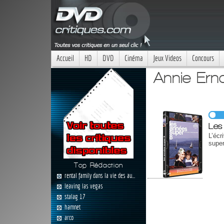
Accueil
HD
DVD
Cinéma
Jeux Videos
Concours
Annie Ern
Les
L’écr
super
Top Rédaction
rental family dans la vie des au...
leaving las vegas
stalag 17
hamnet
arco