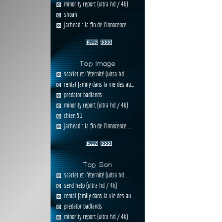
minority report (ultra hd / 4k)
shoah
jarhead : la fin de l'innocence ...
Top Image
scarlet et l'éternité (ultra hd ...
rental family dans la vie des au...
predator badlands
minority report (ultra hd / 4k)
chien 51
jarhead : la fin de l'innocence ...
Top Son
scarlet et l'éternité (ultra hd ...
send help (ultra hd / 4k)
rental family dans la vie des au...
predator badlands
minority report (ultra hd / 4k)