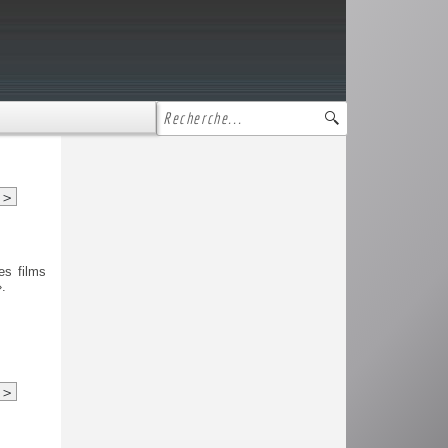
>
es films
.
>