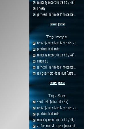
minority report (ultra hd / 4k)
shoah
jarhead : la fin de l'innocence ...
Top Image
rental family dans la vie des au...
predator badlands
minority report (ultra hd / 4k)
chien 51
jarhead : la fin de l'innocence ...
les guerriers de la nuit (ultra ...
Top Son
send help (ultra hd / 4k)
rental family dans la vie des au...
predator badlands
minority report (ultra hd / 4k)
arrête-moi si tu peux (ultra hd ...