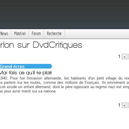
News
Matériel
Forum
Recherche
rlon sur DvdCritiques
1
<
ai fais ce qu'il te plait
940. Pour fuir l'invasion allemande, les habitants d'un petit village du no
ce partent sur les routes, comme des millions de Français. Ils emmènent 
cet exode un enfant allemand, dont le père opposant au régime nazi est em
as pour avoir menti sur sa nationa
1
<