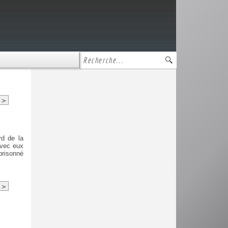
>
rd de la
avec eux
prisonné
>