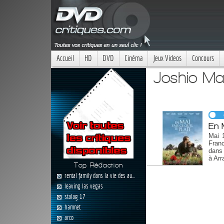
Accueil
HD
DVD
Cinéma
Jeux Videos
Concours
Joshio Ma
En M
Mai 1
Fran
dans 
à Arr
Top Rédaction
rental family dans la vie des au...
leaving las vegas
stalag 17
hamnet
arco