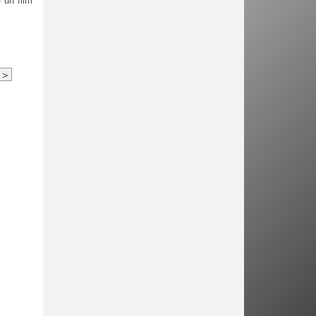
 un film
>