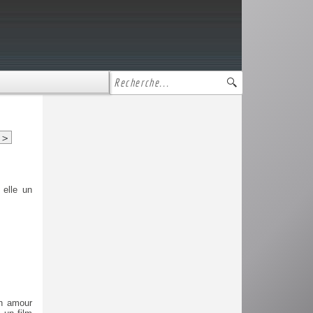
>
 elle un
Un amour