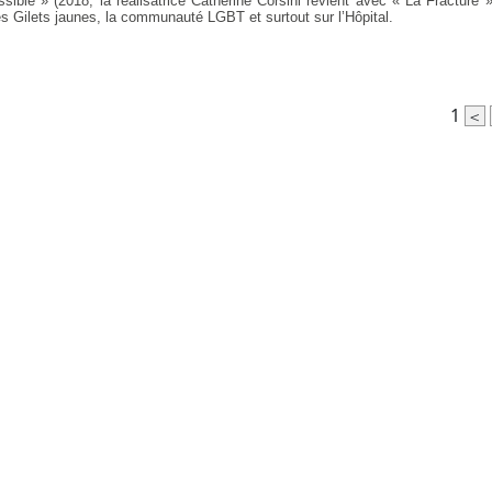
sible » (2018, la réalisatrice Catherine Corsini revient avec « La Fracture »
es Gilets jaunes, la communauté LGBT et surtout sur l’Hôpital.
1
<