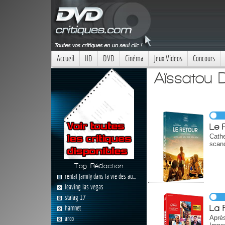
Accueil
HD
DVD
Cinéma
Jeux Videos
Concours
Aïssatou D
Le 
Cathe
scand
Top Rédaction
rental family dans la vie des au...
leaving las vegas
stalag 17
La 
hamnet
Aprè
arco