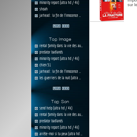
Impos
minority report (ultra hd / 4k)
sur l
shoah
jarhead : la fin de l'innocence ...
Top Image
rental family dans la vie des au...
predator badlands
minority report (ultra hd / 4k)
chien 51
jarhead : la fin de l'innocence ...
les guerriers de la nuit (ultra ...
Top Son
send help (ultra hd / 4k)
rental family dans la vie des au...
predator badlands
minority report (ultra hd / 4k)
arrête-moi si tu peux (ultra hd ...