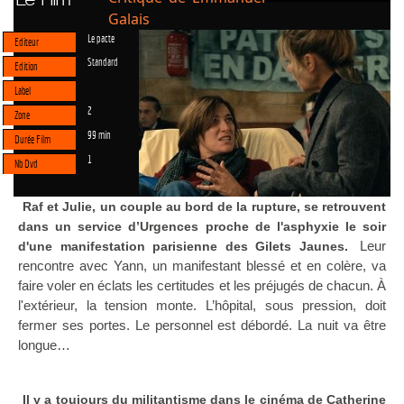
Galais
Le pacte
Editeur
Standard
Edition
Label
2
Zone
99 min
Durée Film
1
Nb Dvd
Raf et Julie, un couple au bord de la rupture, se retrouvent
dans un service d’Urgences proche de l'asphyxie le soir
Leur
d'une manifestation parisienne des Gilets Jaunes.
rencontre avec Yann, un manifestant blessé et en colère, va
faire voler en éclats les certitudes et les préjugés de chacun. À
l'extérieur, la tension monte. L’hôpital, sous pression, doit
fermer ses portes. Le personnel est débordé. La nuit va être
longue…
Il y a toujours du militantisme dans le cinéma de Catherine