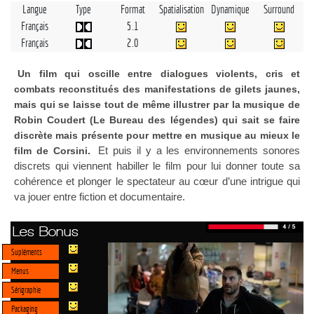
Langue
Type
Format
Spatialisation
Dynamique
Surround
Français
5.1
Français
2.0
Un film qui oscille entre dialogues violents, cris et
combats reconstitués des manifestations de gilets jaunes,
mais qui se laisse tout de même illustrer par la musique de
Robin Coudert (Le Bureau des légendes) qui sait se faire
discrète mais présente pour mettre en musique au mieux le
Et puis il y a les environnements sonores
film de Corsini.
discrets qui viennent habiller le film pour lui donner toute sa
cohérence et plonger le spectateur au cœur d’une intrigue qui
va jouer entre fiction et documentaire.
Les Bonus
Supléments
Menus
Sérigraphie
Packaging