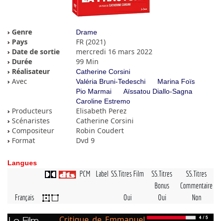
Genre
Drame
Pays
FR (2021)
Date de sortie
mercredi 16 mars 2022
Durée
99 Min
Réalisateur
Catherine Corsini
Avec
Valéria Bruni-Tedeschi
Marina Foïs
Pio Marmai
Aïssatou Diallo-Sagna
Caroline Estremo
Producteurs
Elisabeth Perez
Scénaristes
Catherine Corsini
Compositeur
Robin Coudert
Format
Dvd 9
Langues
PCM
Label
SS.Titres Film
SS.Titres
SS.Titres
Bonus
Commentaire
Français
Oui
Oui
Non
Critique de Emmanuel
Le Film