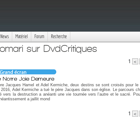
News
Matériel
Forum
Recherche
omari sur DvdCritiques
1
<
 Notre Joie Demeure
re Jacques Hamel et Adel Kermiche, deux destins se sont croisés pour le 
et 2016, Adel Kermiche a tué le père Jacques dans son église. Le parcours ch
é vers la destruction a anéanti une vie tournée vers l’autre et le sacré. Pou
néantissement a jaillit mond
1
<