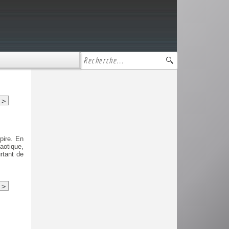
>
pire. En
aotique,
rtant de
>