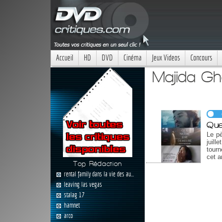
Accueil
HD
DVD
Cinéma
Jeux Videos
Concours
Majida Gh
Que
Le pè
juill
tourn
cet a
Top Rédaction
rental family dans la vie des au...
leaving las vegas
stalag 17
hamnet
arco