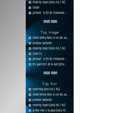
minority report (ultra hd / 4k)
shoah
jarhead : la fin de l'innocence ...
Top Image
rental family dans la vie des au...
predator badlands
minority report (ultra hd / 4k)
chien 51
jarhead : la fin de l'innocence ...
les guerriers de la nuit (ultra ...
Top Son
send help (ultra hd / 4k)
rental family dans la vie des au...
predator badlands
minority report (ultra hd / 4k)
arrête-moi si tu peux (ultra hd ...