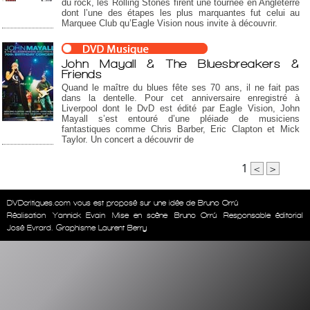
du rock, les Rolling Stones firent une tournée en Angleterre
dont l’une des étapes les plus marquantes fut celui au
Marquee Club qu’Eagle Vision nous invite à découvrir.
John Mayall & The Bluesbreakers &
Friends
Quand le maître du blues fête ses 70 ans, il ne fait pas
dans la dentelle. Pour cet anniversaire enregistré à
Liverpool dont le DvD est édité par Eagle Vision, John
Mayall s’est entouré d’une pléiade de musiciens
fantastiques comme Chris Barber, Eric Clapton et Mick
Taylor. Un concert a découvrir de
1
<
>
DVDcritiques.com vous est proposé sur une idée de Bruno Orrú
Réalisation
Yannick Evain
Mise en scène
Bruno Orrú
Responsable éditorial
José Evrard. Graphisme Laurent Berry