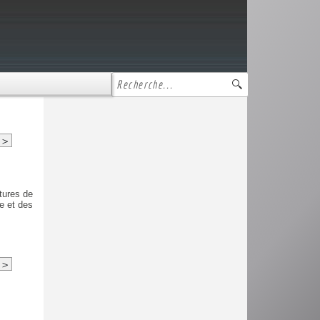
>
tures de
e et des
>