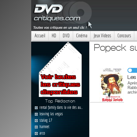
Accueil
HD
DVD
Cinéma
Jeux Videos
Concours
Popeck su
Les
Après
Rabbi
archi
Top Rédaction
rental family dans la vie des au...
leaving las vegas
stalag 17
hamnet
arco