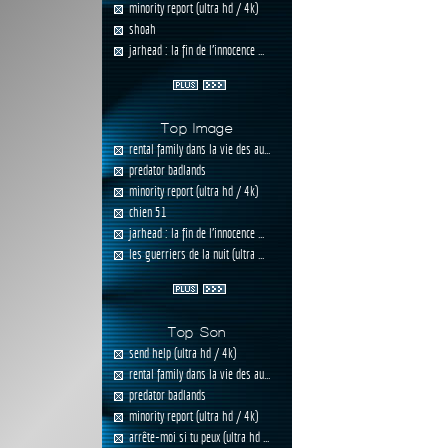
minority report (ultra hd / 4k)
shoah
jarhead : la fin de l'innocence ...
Top Image
rental family dans la vie des au...
predator badlands
minority report (ultra hd / 4k)
chien 51
jarhead : la fin de l'innocence ...
les guerriers de la nuit (ultra ...
Top Son
send help (ultra hd / 4k)
rental family dans la vie des au...
predator badlands
minority report (ultra hd / 4k)
arrête-moi si tu peux (ultra hd ...