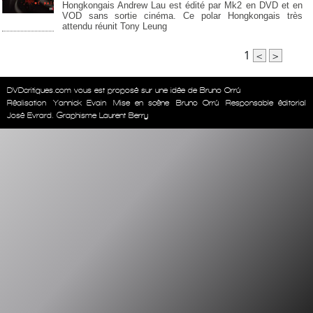
Hongkongais Andrew Lau est édité par Mk2 en DVD et en
VOD sans sortie cinéma. Ce polar Hongkongais très
attendu réunit Tony Leung
1
<
>
DVDcritiques.com vous est proposé sur une idée de Bruno Orrú
Réalisation
Yannick Evain
Mise en scène
Bruno Orrú
Responsable éditorial
José Evrard. Graphisme Laurent Berry